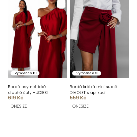
Vyrobeno v EU
Vyrobeno v EU
Bordó asymetrické
Bordó krátká mini sukně
dlouhé šaty HUDIESI
DIVOLET s aplikací
619 Kč
559 Kč
ONESIZE
ONESIZE