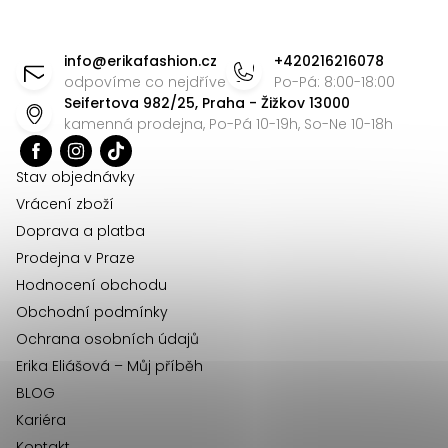
Z
á
info
@
erikafashion.cz
+420216216078
p
odpovíme co nejdříve
Po-Pá: 8:00-18:00
Seifertova 982/25, Praha - Žižkov 13000
a
kamenná prodejna, Po-Pá 10-19h, So-Ne 10-18h
t
í
Stav objednávky
Vrácení zboží
Doprava a platba
Prodejna v Praze
Hodnocení obchodu
Obchodní podmínky
Ochrana osobních údajů
Erika Eliášová – Můj příběh
BLOG
Kariéra
Kontakt