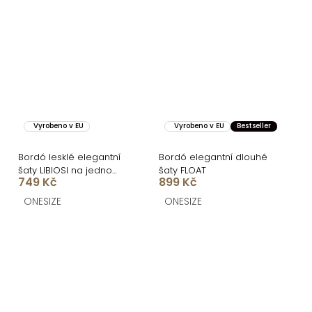
Vyrobeno v EU
Vyrobeno v EU
Bestseller
Bordó lesklé elegantní
Bordó elegantní dlouhé
šaty LIBIOSI na jedno
šaty FLOAT
749 Kč
899 Kč
rameno
ONESIZE
ONESIZE