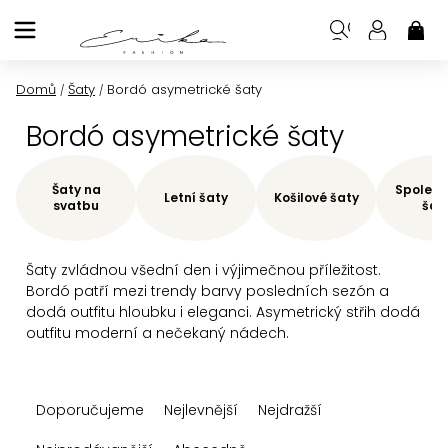
Přejít
na
NÁK
KOŠ
obsah
Domů
Šaty
Bordó asymetrické šaty
/
/
Bordó asymetrické šaty
Šaty na
Společe
Letní šaty
Košilové šaty
svatbu
šat
Šaty zvládnou všední den i výjimečnou příležitost.
Bordó patří mezi trendy barvy posledních sezón a
dodá outfitu hloubku i eleganci. Asymetrický střih dodá
outfitu moderní a nečekaný nádech.
Ř
Doporučujeme
Nejlevnější
Nejdražší
a