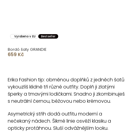
Vyrobeno v EU
Bestseller
Bordó šaty GRANDIE
659 Kč
O
v
Erika Fashion tip: obměnou doplňků z jedněch šatů
l
vykouzlíš klidně tři různé outfity. Doplň ji zlatými
á
šperky a tmavými lodičkami. Snadno ji zkombinuješ
d
s neutrální černou, béžovou nebo krémovou.
a
c
Asymetrický střih dodá outfitu moderní a
nečekaný nádech. Šikmé linie osvěží klasiku a
í
opticky protáhnou. Sluší odvážnějším looku.
p