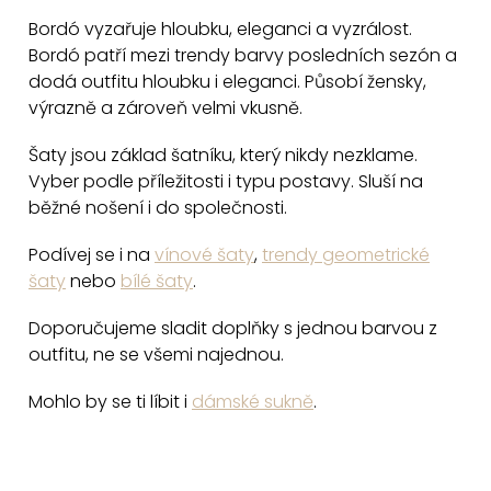
r
Bordó vyzařuje hloubku, eleganci a vyzrálost.
v
Bordó patří mezi trendy barvy posledních sezón a
k
dodá outfitu hloubku i eleganci. Působí žensky,
y
výrazně a zároveň velmi vkusně.
v
Šaty jsou základ šatníku, který nikdy nezklame.
ý
Vyber podle příležitosti i typu postavy. Sluší na
p
běžné nošení i do společnosti.
i
s
Podívej se i na
vínové šaty
,
trendy geometrické
u
šaty
nebo
bílé šaty
.
Doporučujeme sladit doplňky s jednou barvou z
outfitu, ne se všemi najednou.
Mohlo by se ti líbit i
dámské sukně
.