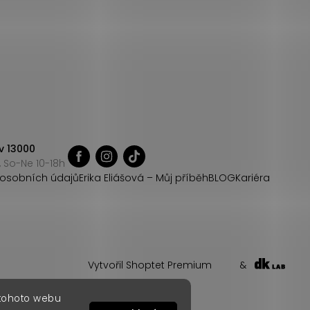
v 13000
 So-Ne 10-18h
osobních údajů
Erika Eliášová – Můj příběh
BLOG
Kariéra
Vytvořil Shoptet Premium
&
 tohoto webu