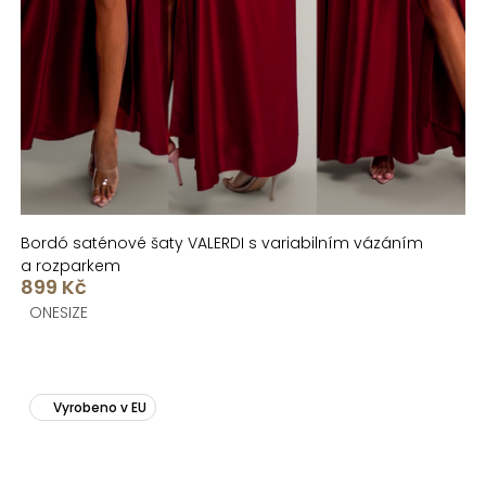
Bordó saténové šaty VALERDI s variabilním vázáním
a rozparkem
899 Kč
ONESIZE
Vyrobeno v EU