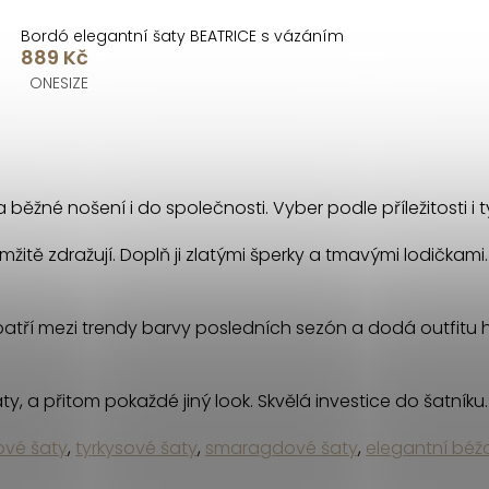
Bordó elegantní šaty BEATRICE s vázáním
889 Kč
ONESIZE
na běžné nošení i do společnosti. Vyber podle příležitosti i
mžitě zdražují. Doplň ji zlatými šperky a tmavými lodičkam
patří mezi trendy barvy posledních sezón a dodá outfitu h
, a přitom pokaždé jiný look. Skvělá investice do šatníku.
ové šaty
,
tyrkysové šaty
,
smaragdové šaty
,
elegantní béž