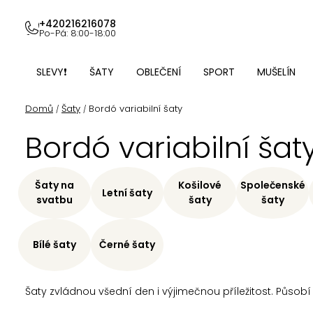
Přejít
na
+420216216078
Po-Pá: 8:00-18:00
obsah
SLEVY❗
ŠATY
OBLEČENÍ
SPORT
MUŠELÍN
Domů
Šaty
Bordó variabilní šaty
/
/
Bordó variabilní šat
Šaty na
Košilové
Společenské
Letní šaty
svatbu
šaty
šaty
Bílé šaty
Černé šaty
Šaty zvládnou všední den i výjimečnou příležitost. Působí