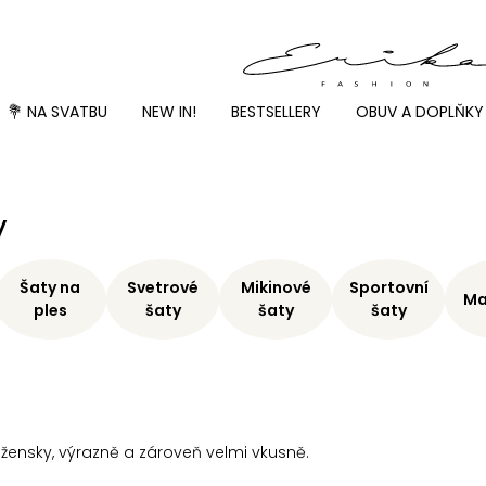
💐 NA SVATBU
NEW IN!
BESTSELLERY
OBUV A DOPLŇKY
y
Šaty na
Svetrové
Mikinové
Sportovní
Ma
ples
šaty
šaty
šaty
 žensky, výrazně a zároveň velmi vkusně.