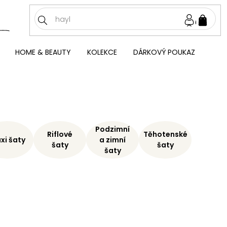
NÁKU
KOŠÍ
HOME & BEAUTY
KOLEKCE
DÁRKOVÝ POUKAZ
Podzimní
Riflové
Těhotenské
xi šaty
a zimní
šaty
šaty
šaty