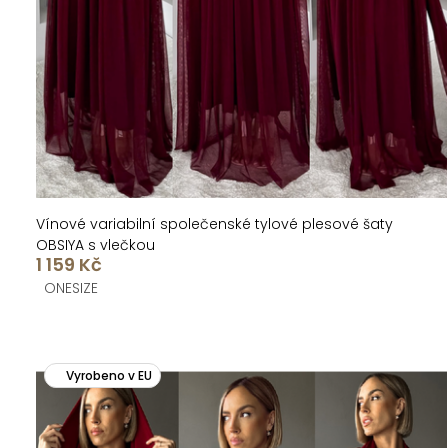
k
u
t
k
ů
t
ů
Vínové variabilní společenské tylové plesové šaty
OBSIYA s vlečkou
1 159 Kč
ONESIZE
Vyrobeno v EU