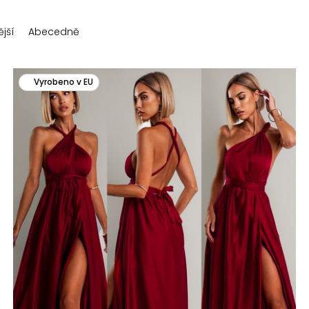
jší
Abecedně
Vyrobeno v EU