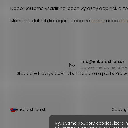
r
Doporučujeme vsadit na jeden výrazný doplněk a zb
v
Mrkni i do dalších kategorií, třeba na
svetry
nebo
dám
k
y
v
Z
ý
á
info
@
erikafashion.cz
p
odpovíme co nejdříve
i
p
Stav objednávky
Vrácení zboží
Doprava a platba
Prode
s
a
u
t
í
erikafashion.sk
Copyrig
Využíváme soubory cookies, které 