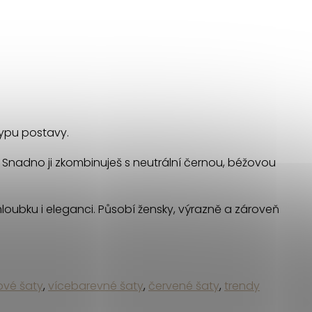
 typu postavy.
i. Snadno ji zkombinuješ s neutrální černou, béžovou
loubku i eleganci. Působí žensky, výrazně a zároveň
ové šaty
,
vícebarevné šaty
,
červené šaty
,
trendy