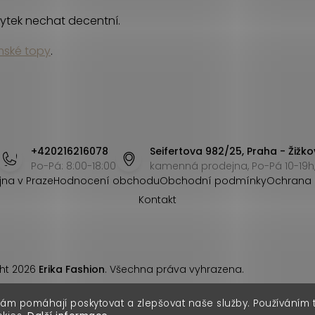
ytek nechat decentní.
ské topy
.
+420216216078
Seifertova 982/25, Praha - Žižko
Po-Pá: 8:00-18:00
kamenná prodejna, Po-Pá 10-19h,
jna v Praze
Hodnocení obchodu
Obchodní podmínky
Ochrana 
Kontakt
ht 2026
Erika Fashion
. Všechna práva vyhrazena.
nám pomáhají poskytovat a zlepšovat naše služby. Používáním