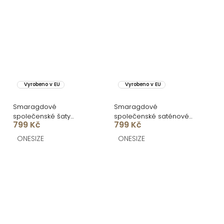
Vyrobeno v EU
Vyrobeno v EU
Smaragdové
Smaragdové
společenské šaty
společenské saténové
799 Kč
799 Kč
VELMORO s body
dlouhé šaty CARMIYA
ONESIZE
ONESIZE