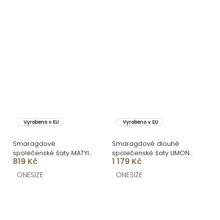
Vyrobeno v EU
Vyrobeno v EU
Smaragdové
Smaragdové dlouhé
společenské šaty MATYIA
společenské šaty LIMONA
819 Kč
1 179 Kč
se zavazováním na
s průstřihy
ramenech
ONESIZE
ONESIZE