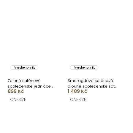
Vyrobeno v EU
Vyrobeno v EU
Zelené saténové
Smaragdové saténové
společenské jedničce
dlouhé společenské šaty
899 Kč
1 489 Kč
šaty EZMIRA
LUNOREX
ONESIZE
ONESIZE