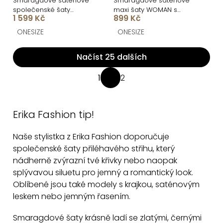
Smaragdové saténové
Smaragdové saténové
společenské šaty
maxi šaty WOMAN s
1 599 Kč
899 Kč
SYCHAEUS bez ramínek
dlouhým rukávem
ONESIZE
ONESIZE
Načíst 25 dalších
O
1
2
S
v
t
l
r
á
Erika Fashion tip!
á
d
n
Naše stylistka z Erika Fashion doporučuje
a
k
společenské šaty přiléhavého střihu, který
c
o
nádherně zvýrazní tvé křivky nebo naopak
v
í
splývavou siluetu pro jemný a romantický look.
á
p
Oblíbené jsou také modely s krajkou, saténovým
n
r
leskem nebo jemným řasením.
í
v
k
Smaragdové šaty krásně ladí se zlatými, černými