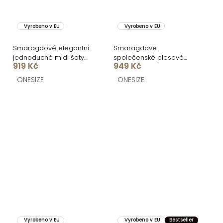
Vyrobeno v EU
Vyrobeno v EU
Smaragdové elegantní
Smaragdové
jednoduché midi šaty
společenské plesové
919 Kč
949 Kč
OMNIS
dlouhé šaty LUNZARO
ONESIZE
ONESIZE
Vyrobeno v EU
Vyrobeno v EU
Bestseller