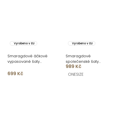
Vyrobeno v EU
Vyrobeno v EU
Smaragdové áčkové
Smaragdové
vypasované šaty
společenské šaty
989 Kč
GROUND s dlouhým
ETNAVA na ramínka
rukávem
699 Kč
ONESIZE