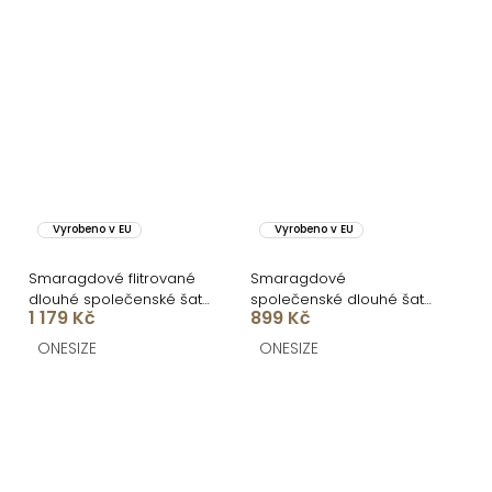
Vyrobeno v EU
Vyrobeno v EU
Smaragdové flitrované
Smaragdové
dlouhé společenské šaty
společenské dlouhé šaty
1 179 Kč
899 Kč
FAIDURI s vlečkou
SANQULA na ramínka
ONESIZE
ONESIZE