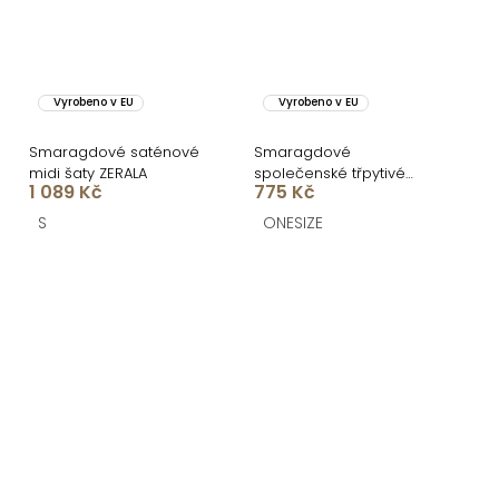
Vyrobeno v EU
Vyrobeno v EU
Smaragdové saténové
Smaragdové
midi šaty ZERALA
společenské třpytivé
1 089 Kč
775 Kč
šaty KEVOLA s rozparkem
S
ONESIZE