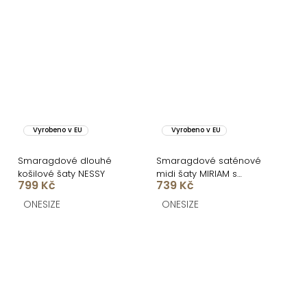
Vyrobeno v EU
Vyrobeno v EU
Smaragdové dlouhé
Smaragdové saténové
košilové šaty NESSY
midi šaty MIRIAM s
799 Kč
739 Kč
krátkým rukávem
ONESIZE
ONESIZE