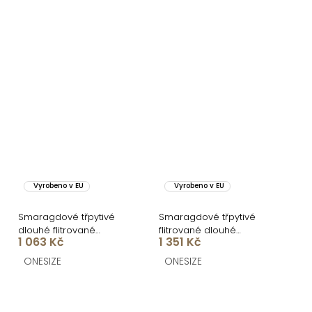
Vyrobeno v EU
Vyrobeno v EU
Smaragdové třpytivé
Smaragdové třpytivé
dlouhé flitrované
flitrované dlouhé
1 063 Kč
1 351 Kč
společenské šaty
společenské šaty
LORVEA
COSMALA
ONESIZE
ONESIZE