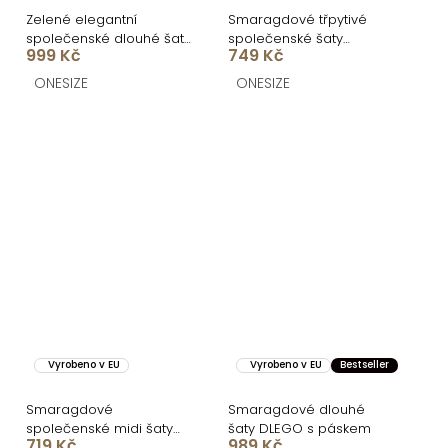
Zelené elegantní
Smaragdové třpytivé
společenské dlouhé šaty
společenské šaty
999 Kč
749 Kč
JAPRIXA s rozparkem
HALUVIA na ramínka
ONESIZE
ONESIZE
Vyrobeno v EU
Vyrobeno v EU
Bestseller
Smaragdové
Smaragdové dlouhé
společenské midi šaty
šaty DLEGO s páskem
719 Kč
989 Kč
KYRAYA s rozparkem