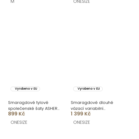
M
ONESIZE
Vyrobeno v EU
Vyrobeno v EU
Smaragdové tylové
Smaragdové dlouhé
společenské šaty ASHER
vázací variabilní
899 Kč
1 399 Kč
s dlouhým rukávem
společenské šaty
CUPAUCA
ONESIZE
ONESIZE