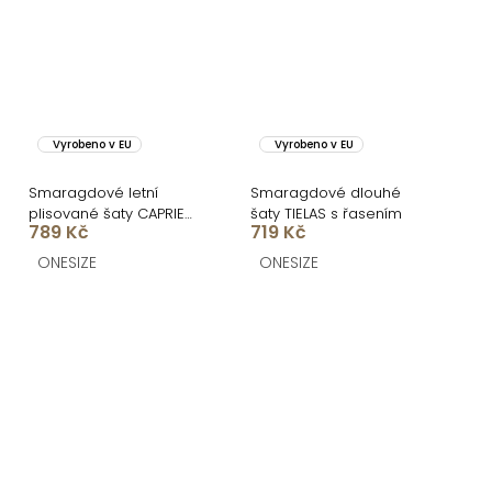
Vyrobeno v EU
Vyrobeno v EU
Smaragdové letní
Smaragdové dlouhé
plisované šaty CAPRIE
šaty TIELAS s řasením
789 Kč
719 Kč
bez ramínek
ONESIZE
ONESIZE