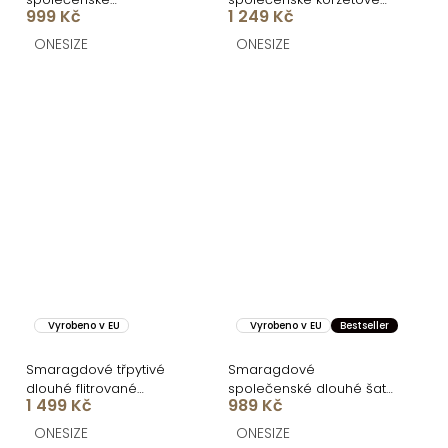
999 Kč
1 249 Kč
asymetrické šaty
šaty ZONTIRE
GAREVIA s rozparkem
ONESIZE
ONESIZE
Vyrobeno v EU
Vyrobeno v EU
Bestseller
Smaragdové třpytivé
Smaragdové
dlouhé flitrované
společenské dlouhé šaty
1 499 Kč
989 Kč
společenské šaty
SYVONA
VAIRALE
ONESIZE
ONESIZE