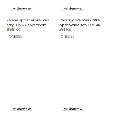
Vyrobeno v EU
Vyrobeno v EU
Zelené společenské midi
Smaragdové mini krátké
šaty LOMIRA s výstřihem
vypasované šaty DRELANI
899 Kč
591 Kč
ONESIZE
ONESIZE
Vyrobeno v EU
Vyrobeno v EU