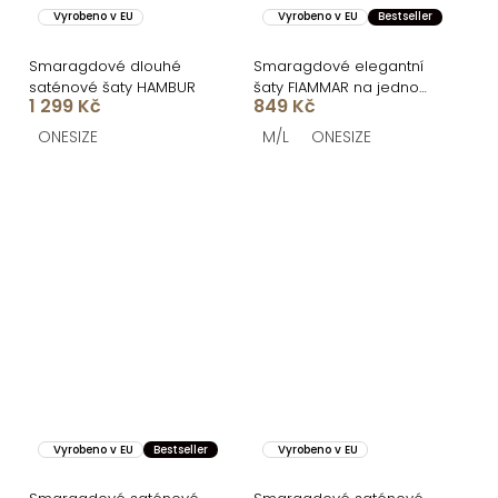
Vyrobeno v EU
Vyrobeno v EU
Bestseller
Smaragdové dlouhé
Smaragdové elegantní
saténové šaty HAMBUR
šaty FIAMMAR na jedno
1 299 Kč
849 Kč
rameno
ONESIZE
M/L
ONESIZE
Vyrobeno v EU
Bestseller
Vyrobeno v EU