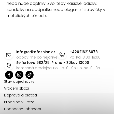
y
nebo nude doplňky. Zvol tedy klasické lodičky,
v
sandálky na podpatku nebo elegantní střevíčky v
ý
metalických tónech.
p
i
s
Z
u
á
info
@
erikafashion.cz
+420216216078
p
odpovíme co nejdříve
Po-Pá: 8:00-18:00
Seifertova 982/25, Praha - Žižkov 13000
a
kamenná prodejna, Po-Pá 10-19h, So-Ne 10-18h
t
í
Stav objednávky
Vrácení zboží
Doprava a platba
Prodejna v Praze
Hodnocení obchodu