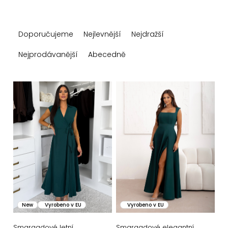
Ř
Doporučujeme
Nejlevnější
Nejdražší
a
z
Nejprodávanější
Abecedně
e
n
V
í
ý
p
p
r
i
o
s
d
p
u
r
k
o
New
Vyrobeno v EU
Vyrobeno v EU
t
d
Smaragdové letní
Smaragdové elegantní