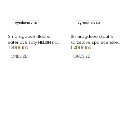
Vyrobeno v EU
Vyrobeno v EU
Smaragdové dlouhé
Smaragdové dlouhé
saténové šaty HELSIN na
korzetové společenské
1 399 Kč
1 499 Kč
ramínka
šaty ALITAN s rozparkem
ONESIZE
ONESIZE