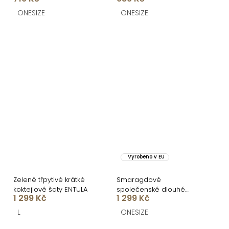
ONESIZE
ONESIZE
Vyrobeno v EU
Zelené třpytivé krátké
Smaragdové
koktejlové šaty ENTULA
společenské dlouhé
1 299 Kč
1 299 Kč
korzetové šaty KARLOT
L
ONESIZE