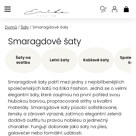
Přejít
na
NÁK
KOŠ
obsah
Domů
Šaty
Smaragdové šaty
/
/
Smaragdové šaty
Šaty na
Společe
Letní šaty
Košilové šaty
svatbu
šat
Smaragdové šaty patří mezi jedny z nejoblíbenějších
společenských šatů na Erika Fashion. Jedná se o velmi
elegantní šaty, které zaujmou na první pohled svou
hlubokou barvou, propracované střihy a kvalitní
materiály. Smaragdové šaty působí sofistikovaně,
žensky a zároveň výrazně, zatímco elegantní zelená
dodává outfitu tu pravou noblesu a jedinečný
charakter.
Fungují dokonale jako šaty na ples,
galavečer nebo formální události.