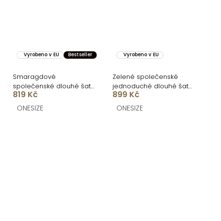
Vyrobeno v EU
Bestseller
Vyrobeno v EU
Smaragdové
Zelené společenské
společenské dlouhé šaty
jednoduché dlouhé šaty
819 Kč
899 Kč
LETERA s řasením
JUNADIE
ONESIZE
ONESIZE