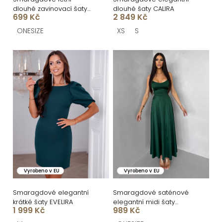
ů
u
dlouhé zavinovací šaty
dlouhé šaty CALIRA
k
699 Kč
2 849 Kč
AVENYXA s páskem
t
ONESIZE
XS
S
ů
Vyrobeno v EU
Vyrobeno v EU
Smaragdové elegantní
Smaragdové saténové
krátké šaty EVELIRA
elegantní midi šaty
1 999 Kč
989 Kč
SIMUEL se šněrováním