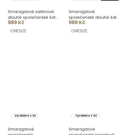
Smaragdové saténové
Smaragdové
dlouhé společenské šaty
společenské dlouhé šaty
989 Kč
989 Kč
CELESTIA s vlečkou
BELUNA
ONESIZE
ONESIZE
Vyrobeno v EU
Vyrobeno v EU
Smaragdové
Smaragdové
společenské
společenské korzetové