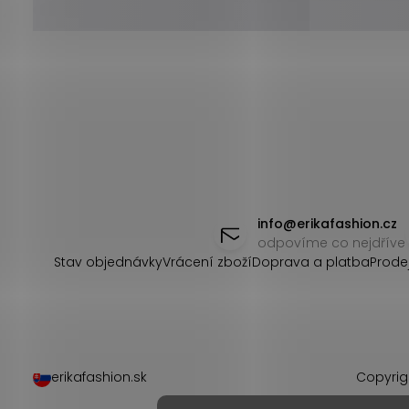
Z
á
info
@
erikafashion.cz
odpovíme co nejdříve
p
Stav objednávky
Vrácení zboží
Doprava a platba
Prode
a
t
í
erikafashion.sk
Copyrig