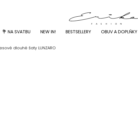
💐 NA SVATBU
NEW IN!
BESTSELLERY
OBUV A DOPLŇKY
esové dlouhé šaty LUNZARO