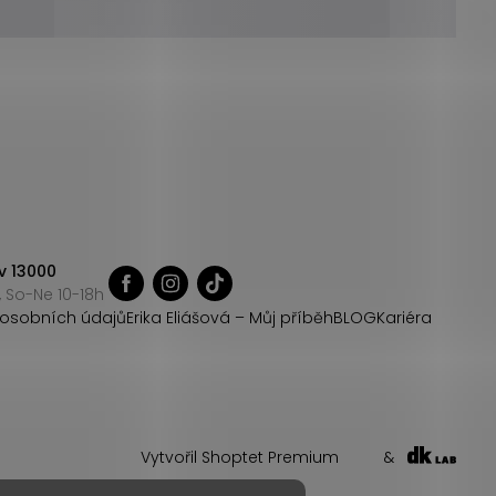
v 13000
 So-Ne 10-18h
osobních údajů
Erika Eliášová – Můj příběh
BLOG
Kariéra
Vytvořil Shoptet Premium
&