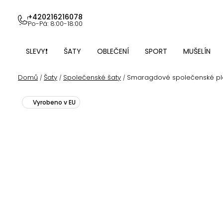
Přejít
na
+420216216078
Po-Pá: 8:00-18:00
obsah
SLEVY❗
ŠATY
OBLEČENÍ
SPORT
MUŠELÍN
Domů
Šaty
Společenské šaty
Smaragdové společenské pl
/
/
/
Vyrobeno v EU