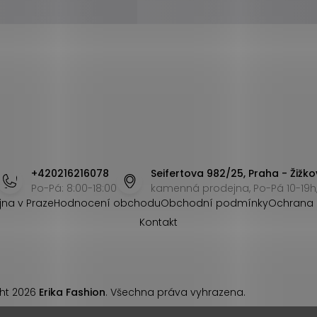
+420216216078
Seifertova 982/25, Praha - Žižko
Po-Pá: 8:00-18:00
kamenná prodejna, Po-Pá 10-19h,
jna v Praze
Hodnocení obchodu
Obchodní podmínky
Ochrana 
Kontakt
ht 2026
Erika Fashion
. Všechna práva vyhrazena.