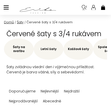
Přejít
na
NÁK
KOŠ
obsah
Domů
Šaty
Červené šaty s 3/4 rukávem
/
/
Červené šaty s 3/4 rukávem
Šaty na
Společe
Letní šaty
Košilové šaty
svatbu
šat
Šaty zvládnou všední den i výjimečnou příležitost.
Červená je barva vášně, síly a sebevědomí.
Ř
Doporučujeme
Nejlevnější
Nejdražší
a
z
Nejprodávanější
Abecedně
e