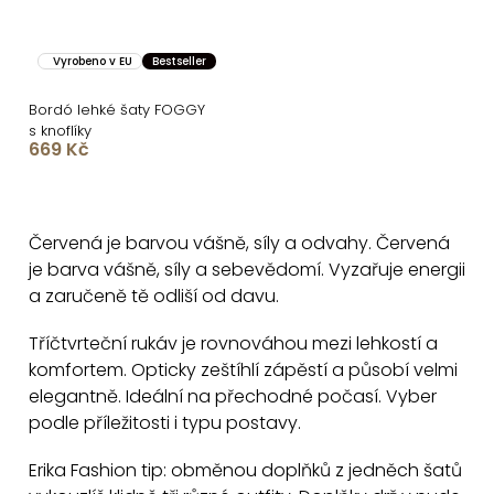
Vyrobeno v EU
Bestseller
Bordó lehké šaty FOGGY
s knoflíky
669 Kč
O
v
Červená je barvou vášně, síly a odvahy. Červená
l
je barva vášně, síly a sebevědomí. Vyzařuje energii
á
a zaručeně tě odliší od davu.
d
a
Tříčtvrteční rukáv je rovnováhou mezi lehkostí a
c
komfortem. Opticky zeštíhlí zápěstí a působí velmi
elegantně. Ideální na přechodné počasí. Vyber
í
podle příležitosti i typu postavy.
p
r
Erika Fashion tip: obměnou doplňků z jedněch šatů
v