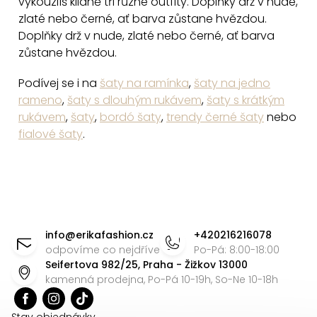
vykouzlíš klidně tři různé outfity. Doplňky drž v nude,
k
zlaté nebo černé, ať barva zůstane hvězdou.
y
Doplňky drž v nude, zlaté nebo černé, ať barva
v
zůstane hvězdou.
ý
Podívej se i na
šaty na ramínka
,
šaty na jedno
p
rameno
,
šaty s dlouhým rukávem
,
šaty s krátkým
i
rukávem
,
šaty
,
bordó šaty
,
trendy černé šaty
nebo
s
fialové šaty
.
u
Z
á
info
@
erikafashion.cz
+420216216078
p
odpovíme co nejdříve
Po-Pá: 8:00-18:00
Seifertova 982/25, Praha - Žižkov 13000
a
kamenná prodejna, Po-Pá 10-19h, So-Ne 10-18h
t