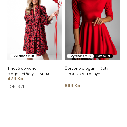
Vyrobeno v EU
Vyrobeno v EU
Bestseller
Tmavě červené
Červené elegantní šaty
elegantní šaty JOSHUAE s
GROUND s dlouhým
479 Kč
květinovým vzorem
rukávem
699 Kč
ONESIZE