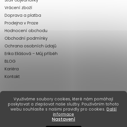
í
Stav objednávky
Vrácení zboží
Doprava a platba
Prodejna v Praze
Hodnocení obchodu
Obchodní podmínky
Ochrana osobních údajů
Erika Eliášová – Můj příběh
BLOG
Kariéra
Kontakt
Využíváme soubory cookies, které nám pomáhají
erikafashion.sk
poskytovat a zlepšovat naše služby. Používáním tohoto
Copyright 2026
Erika Fashion
. Všechna práva vyhrazena.
webu souhlasíte s našimi pravidly pro cookies.
Další
Vytvořil Shoptet Premium
&
informace
Nastavení