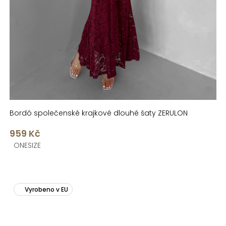
Bordó společenské krajkové dlouhé šaty ZERULON
959 Kč
ONESIZE
Vyrobeno v EU