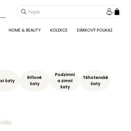
NÁKU
KOŠÍ
HOME & BEAUTY
KOLEKCE
DÁRKOVÝ POUKAZ
Podzimní
Riflové
Těhotenské
xi šaty
a zimní
šaty
šaty
šaty
 šaty
.