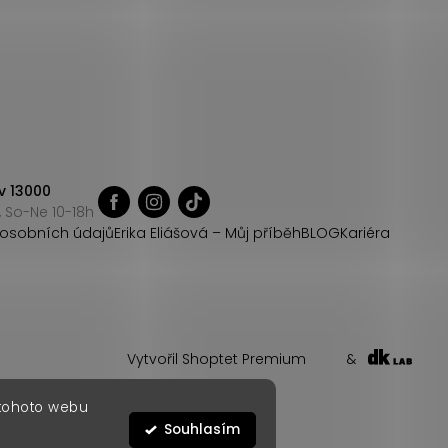
v 13000
 So-Ne 10-18h
osobních údajů
Erika Eliášová – Můj příběh
BLOG
Kariéra
Vytvořil Shoptet Premium
&
 tohoto webu
Souhlasím