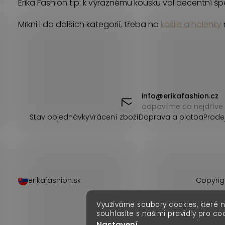
r
Erika Fashion tip: k výraznému kousku vol decentní š
v
Mrkni i do dalších kategorií, třeba na
košile a halenky
k
y
v
Z
ý
á
info
@
erikafashion.cz
odpovíme co nejdříve
p
p
Stav objednávky
Vrácení zboží
Doprava a platba
Prode
i
a
s
t
u
í
erikafashion.sk
Copyrig
Využíváme soubory cookies, které 
souhlasíte s našimi pravidly pro co
Nastavení