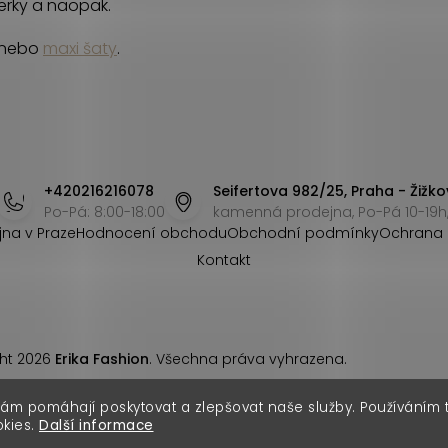
perky a naopak.
nebo
maxi šaty
.
+420216216078
Seifertova 982/25, Praha - Žižko
Po-Pá: 8:00-18:00
kamenná prodejna, Po-Pá 10-19h,
jna v Praze
Hodnocení obchodu
Obchodní podmínky
Ochrana 
Kontakt
ht 2026
Erika Fashion
. Všechna práva vyhrazena.
nám pomáhají poskytovat a zlepšovat naše služby. Používáním
okies.
Další informace