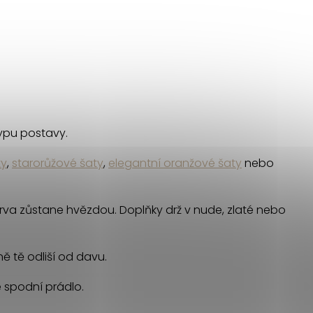
typu postavy.
ty
,
starorůžové šaty
,
elegantní oranžové šaty
nebo
barva zůstane hvězdou. Doplňky drž v nude, zlaté nebo
ě tě odliší od davu.
 spodní prádlo.