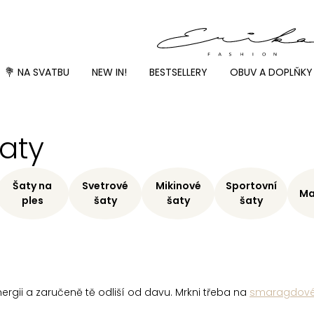
💐 NA SVATBU
NEW IN!
BESTSELLERY
OBUV A DOPLŇKY
aty
Šaty na
Svetrové
Mikinové
Sportovní
Ma
ples
šaty
šaty
šaty
nergii a zaručeně tě odliší od davu. Mrkni třeba na
smaragdové