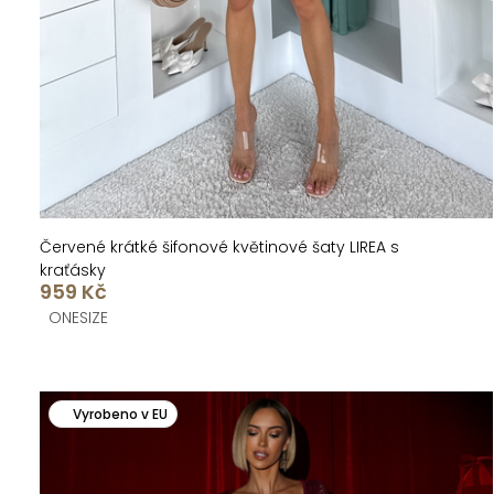
k
u
t
k
ů
t
ů
Červené krátké šifonové květinové šaty LIREA s
kraťásky
959 Kč
ONESIZE
Vyrobeno v EU