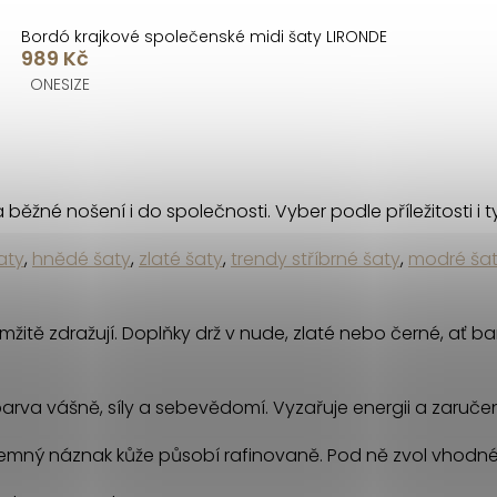
Bordó krajkové společenské midi šaty LIRONDE
989 Kč
ONESIZE
a běžné nošení i do společnosti. Vyber podle příležitosti i 
aty
,
hnědé šaty
,
zlaté šaty
,
trendy stříbrné šaty
,
modré ša
amžitě zdražují. Doplňky drž v nude, zlaté nebo černé, ať 
arva vášně, síly a sebevědomí. Vyzařuje energii a zaručen
 Jemný náznak kůže působí rafinovaně. Pod ně zvol vhodné