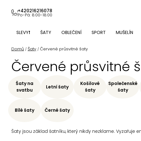
Přejít
na
+420216216078
Po-Pá: 8:00-18:00
obsah
SLEVY❗
ŠATY
OBLEČENÍ
SPORT
MUŠELÍN
Domů
Šaty
Červené průsvitné šaty
/
/
Červené průsvitné š
Šaty na
Košilové
Společenské
Letní šaty
svatbu
šaty
šaty
Bílé šaty
Černé šaty
Šaty jsou základ šatníku, který nikdy nezklame. Vyzařuje e