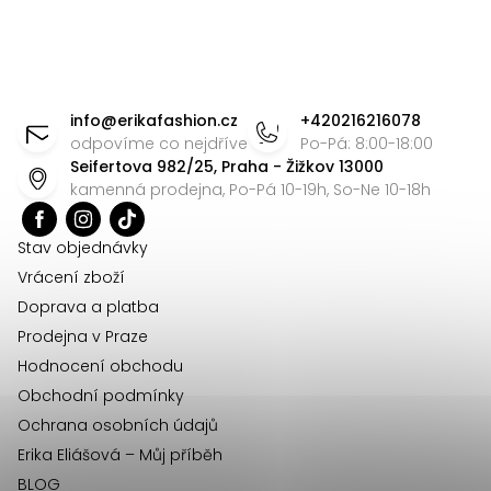
Z
á
info
@
erikafashion.cz
+420216216078
p
odpovíme co nejdříve
Po-Pá: 8:00-18:00
Seifertova 982/25, Praha - Žižkov 13000
a
kamenná prodejna, Po-Pá 10-19h, So-Ne 10-18h
t
í
Stav objednávky
Vrácení zboží
Doprava a platba
Prodejna v Praze
Hodnocení obchodu
Obchodní podmínky
Ochrana osobních údajů
Erika Eliášová – Můj příběh
BLOG