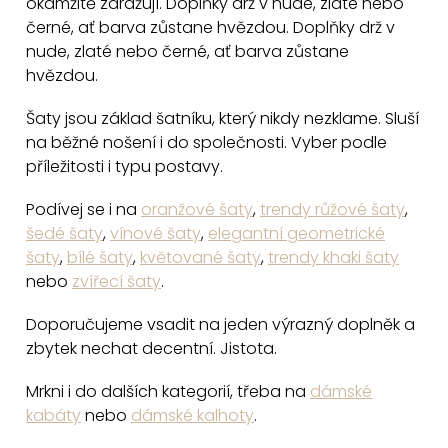
okamžitě zdražují. Doplňky drž v nude, zlaté nebo
v
černé, ať barva zůstane hvězdou. Doplňky drž v
k
nude, zlaté nebo černé, ať barva zůstane
y
hvězdou.
v
Šaty jsou základ šatníku, který nikdy nezklame. Sluší
ý
na běžné nošení i do společnosti. Vyber podle
p
příležitosti i typu postavy.
i
s
Podívej se i na
oranžové šaty
,
trendy růžové šaty
,
u
šedé šaty
,
vínové šaty
,
elegantní geometrické
šaty
,
bílé šaty
,
květované šaty
,
trendy khaki šaty
nebo
zvířecí šaty
.
Doporučujeme vsadit na jeden výrazný doplněk a
zbytek nechat decentní. Jistota.
Mrkni i do dalších kategorií, třeba na
dámské
kabáty
nebo
dámské kalhoty
.