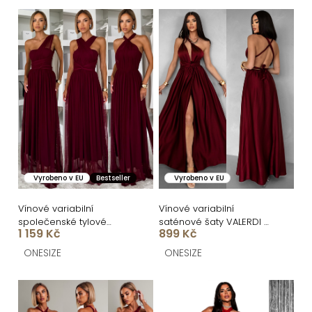
n
V
í
ý
p
p
r
i
o
s
d
p
u
r
k
o
Vyrobeno v EU
Bestseller
Vyrobeno v EU
t
d
ů
u
Vínové variabilní
Vínové variabilní
společenské tylové
saténové šaty VALERDI a
k
1 159 Kč
899 Kč
plesové šaty OBSIYA s
rozparkem
vlečkou
t
ONESIZE
ONESIZE
ů