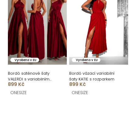
Vyrobeno v EU
Vyrobeno v EU
Bordó saténové šaty
Bordó vázací variabilní
VALERDI s variabilním
šaty KATIE s rozparkem
899 Kč
899 Kč
vázáním a rozparkem
ONESIZE
ONESIZE