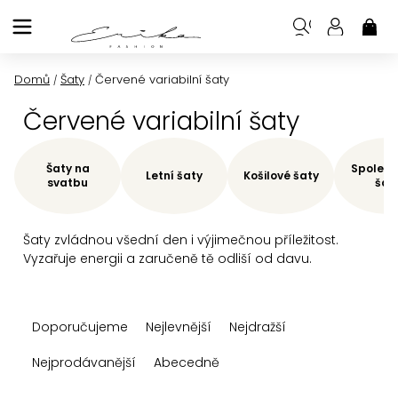
Přejít
na
NÁK
KOŠ
obsah
Domů
Šaty
Červené variabilní šaty
/
/
Červené variabilní šaty
Šaty na
Společe
Letní šaty
Košilové šaty
svatbu
šat
Šaty zvládnou všední den i výjimečnou příležitost.
Vyzařuje energii a zaručeně tě odliší od davu.
Ř
Doporučujeme
Nejlevnější
Nejdražší
a
z
Nejprodávanější
Abecedně
e