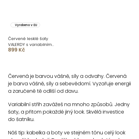
Vyrobeno v EU
Červené lesklé šaty
VALERDY s variabilním
899 Kč
vázáním / bez rozparku
O
v
Červená je barvou vášně, síly a odvahy. Červená
l
je barva vášně, síly a sebevědomí. Vyzařuje energii
á
a zaručeně tě odliší od davu.
d
a
Variabilní střih zavážeš na mnoho způsobů. Jedny
c
šaty, a přitom pokaždé jiný look. Skvělá investice
do šatníku.
í
p
Náš tip: kabelka a boty ve stejném tónu celý look
r