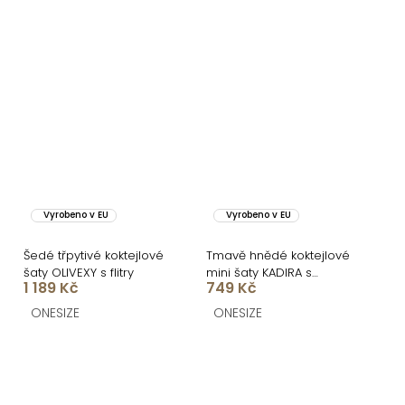
Vyrobeno v EU
Vyrobeno v EU
Šedé třpytivé koktejlové
Tmavě hnědé koktejlové
šaty OLIVEXY s flitry
mini šaty KADIRA s
1 189 Kč
749 Kč
průstřihy
ONESIZE
ONESIZE