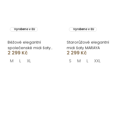
Vyrobeno v EU
Vyrobeno v EU
Béžové elegantní
Starorůžové elegantní
společenské midi šaty
midi šaty MARAYA
2 299 Kč
2 299 Kč
MARAYA
M
L
XL
S
M
L
XXL