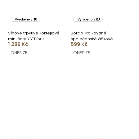
Vyrobeno v EU
Vyrobeno v EU
Vínové třpytivé koktejlové
Bordó krajkované
mini šaty YSTERA s
společenské áčkové
1 289 Kč
599 Kč
výstřihem
mini šaty NUVIMA
ONESIZE
ONESIZE