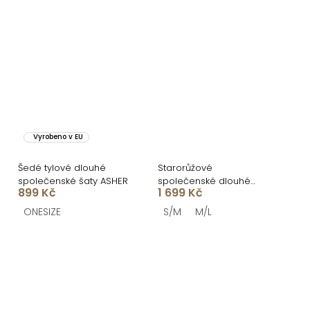
Vyrobeno v EU
Šedé tylové dlouhé
Starorůžové
společenské šaty ASHER
společenské dlouhé
899 Kč
1 699 Kč
třpytivé šaty TARGET
ONESIZE
S/M
M/L