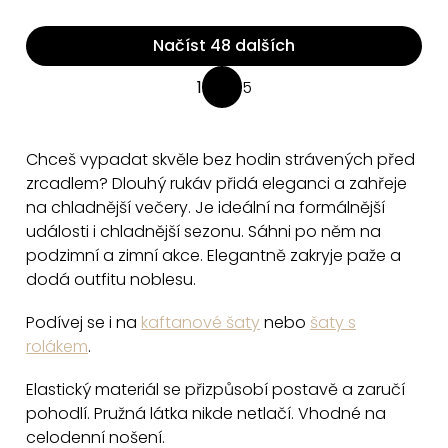
Načíst 48 dalších
O
1
5
S
v
t
l
r
á
Chceš vypadat skvěle bez hodin strávených před
á
d
zrcadlem? Dlouhý rukáv přidá eleganci a zahřeje
n
a
na chladnější večery. Je ideální na formálnější
k
události i chladnější sezonu. Sáhni po něm na
c
o
podzimní a zimní akce. Elegantně zakryje paže a
v
í
dodá outfitu noblesu.
á
p
n
r
Podívej se i na
kaftanové šaty
nebo
šaty s
í
v
rolákem
.
k
y
Elastický materiál se přizpůsobí postavě a zaručí
pohodlí. Pružná látka nikde netlačí. Vhodné na
v
celodenní nošení.
ý