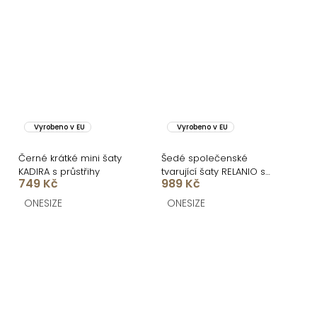
Vyrobeno v EU
Vyrobeno v EU
Černé krátké mini šaty
Šedé společenské
KADIRA s průstřihy
tvarující šaty RELANIO s
749 Kč
989 Kč
průstřihy
ONESIZE
ONESIZE