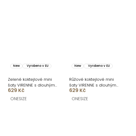
New
Vyrobeno v EU
New
Vyrobeno v EU
Zelené koktejlové mini
Růžové koktejlové mini
šaty VIRENNE s dlouhým
šaty VIRENNE s dlouhým
629 Kč
629 Kč
rukávem
rukávem
ONESIZE
ONESIZE