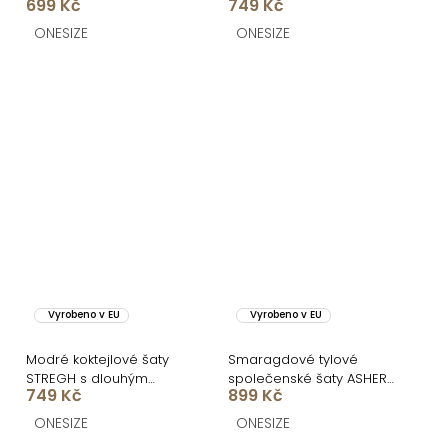
699 Kč
749 Kč
s krajkou
ONESIZE
ONESIZE
Vyrobeno v EU
Vyrobeno v EU
Modré koktejlové šaty
Smaragdové tylové
STREGH s dlouhým
společenské šaty ASHER
749 Kč
899 Kč
rukávem
s dlouhým rukávem
ONESIZE
ONESIZE