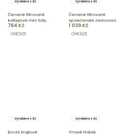
Vyrobeno v EU
Vyrobeno v EU
Červené flitrované
Červené flitrované
koktejlové mini šaty
společenské zavinovací
764 Kč
1 039 Kč
SOKIRA s dlouhým
mini šaty CURELON
rukávem
ONESIZE
ONESIZE
Vyrobeno v EU
Vyrobeno v EU
Bordó krajkové
Tmavě hnědé