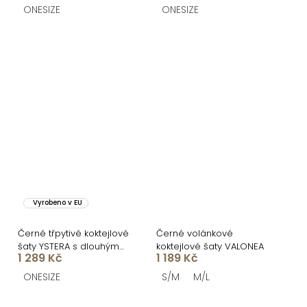
ONESIZE
ONESIZE
Vyrobeno v EU
Černé třpytivé koktejlové
Černé volánkové
šaty YSTERA s dlouhým
koktejlové šaty VALONEA
1 289 Kč
1 189 Kč
rukávem
ONESIZE
S/M
M/L