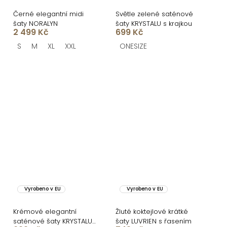
Černé elegantní midi
Světle zelené saténové
šaty NORALYN
šaty KRYSTALU s krajkou
2 499 Kč
699 Kč
S
M
XL
XXL
ONESIZE
Vyrobeno v EU
Vyrobeno v EU
Krémové elegantní
Žluté koktejlové krátké
saténové šaty KRYSTALU
šaty LUVRIEN s řasením