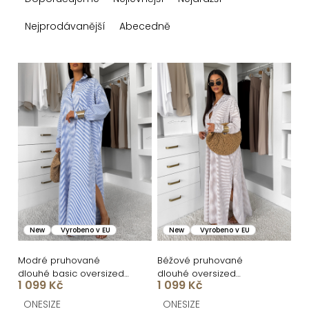
a
z
Nejprodávanější
Abecedně
e
n
V
í
ý
p
p
r
i
o
s
d
p
u
r
k
o
New
Vyrobeno v EU
New
Vyrobeno v EU
t
d
ů
u
Modré pruhované
Béžové pruhované
dlouhé basic oversized
dlouhé oversized
k
1 099 Kč
1 099 Kč
bavlněné košilové šaty
bavlněné maxi košilové
FLARETA
šaty FLARETA
t
ONESIZE
ONESIZE