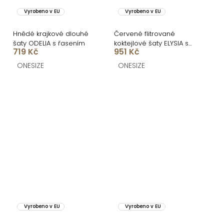
Vyrobeno v EU
Vyrobeno v EU
Hnědé krajkové dlouhé
Červené flitrované
šaty ODELIA s řasením
koktejlové šaty ELYSIA s
719 Kč
951 Kč
kraťásky
ONESIZE
ONESIZE
Vyrobeno v EU
Vyrobeno v EU