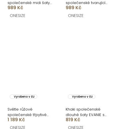
společenské midi šaty
společenské tvarující
989 Kč
989 Kč
LIRONDE
šaty RELANIO s průstřihy
ONESIZE
ONESIZE
Vyrobeno v EU
Vyrobeno v EU
Světle růžové
Khaki společenské
společenské třpytivé
dlouhé šaty EVANIE s
1 189 Kč
819 Kč
šaty OLIVEXY s flitry
průstřihy
ONESIZE
ONESIZE