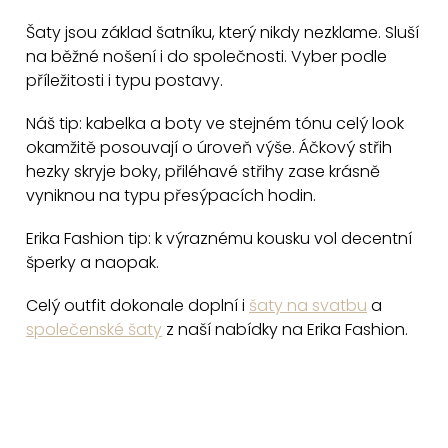
p
Šaty jsou základ šatníku, který nikdy nezklame. Sluší
i
na běžné nošení i do společnosti. Vyber podle
s
příležitosti i typu postavy.
u
Náš tip: kabelka a boty ve stejném tónu celý look
okamžitě posouvají o úroveň výše. Áčkový střih
hezky skryje boky, přiléhavé střihy zase krásně
vyniknou na typu přesýpacích hodin.
Erika Fashion tip: k výraznému kousku vol decentní
šperky a naopak.
Celý outfit dokonale doplní i
šaty na svatbu
a
společenské šaty
z naší nabídky na Erika Fashion.
Z