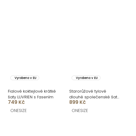
Vyrobeno v EU
Vyrobeno v EU
Fialové koktejlové krátké
Starorůžové tylové
šaty LUVRIEN s řasením
dlouhé společenské šaty
749 Kč
899 Kč
ASHER
ONESIZE
ONESIZE