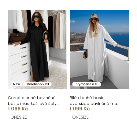
ů
New
Vyrobeno v EU
Vyrobeno v EU
Černé dlouhé bavlněné
Bílé dlouhé basic
basic maxi košilové šaty
oversized bavlněné maxi
1 099 Kč
1 099 Kč
FLARETA
košilové šaty FLARETA
ONESIZE
ONESIZE