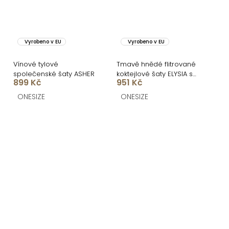
Vyrobeno v EU
Vyrobeno v EU
Vínové tylové
Tmavě hnědé flitrované
společenské šaty ASHER
koktejlové šaty ELYSIA s
899 Kč
951 Kč
kraťásky
ONESIZE
ONESIZE