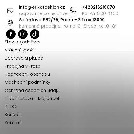
á
info
@
erikafashion.cz
+420216216078
p
odpovíme co nejdříve
Po-Pá: 8:00-18:00
Seifertova 982/25, Praha - Žižkov 13000
a
kamenná prodejna, Po-Pá 10-19h, So-Ne 10-18h
t
í
Stav objednávky
Vrácení zboží
Doprava a platba
Prodejna v Praze
Hodnocení obchodu
Obchodní podmínky
Ochrana osobních údajů
Erika Eliášová – Můj příběh
BLOG
Kariéra
Kontakt