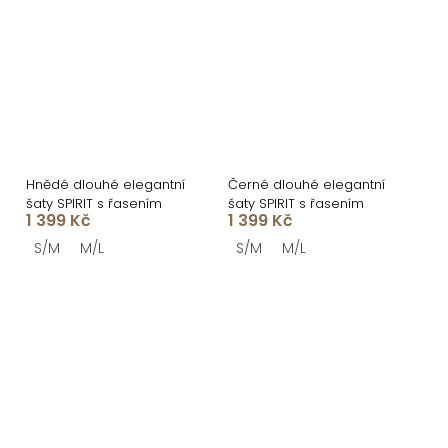
Hnědé dlouhé elegantní
Černé dlouhé elegantní
šaty SPIRIT s řasením
šaty SPIRIT s řasením
1 399 Kč
1 399 Kč
S/M
M/L
S/M
M/L