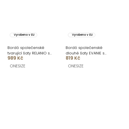
Vyrobeno v EU
Vyrobeno v EU
Bordó společenské
Bordó společenské
tvarující šaty RELANIO s
dlouhé šaty EVANIE s
989 Kč
819 Kč
průstřihy
průstřihy
ONESIZE
ONESIZE