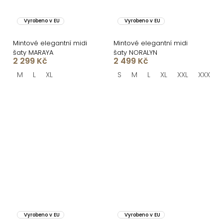
Vyrobeno v EU
Vyrobeno v EU
Mintové elegantní midi
Mintové elegantní midi
šaty MARAYA
šaty NORALYN
2 299 Kč
2 499 Kč
M
L
XL
S
M
L
XL
XXL
XXXL
Vyrobeno v EU
Vyrobeno v EU