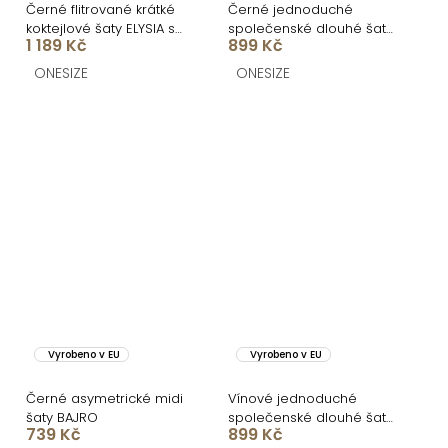
Černé flitrované krátké
Černé jednoduché
koktejlové šaty ELYSIA s
společenské dlouhé šaty
1 189 Kč
899 Kč
kraťásky
MORIEL
ONESIZE
ONESIZE
Vyrobeno v EU
Vyrobeno v EU
Černé asymetrické midi
Vínové jednoduché
šaty BAJRO
společenské dlouhé šaty
739 Kč
899 Kč
MORIEL