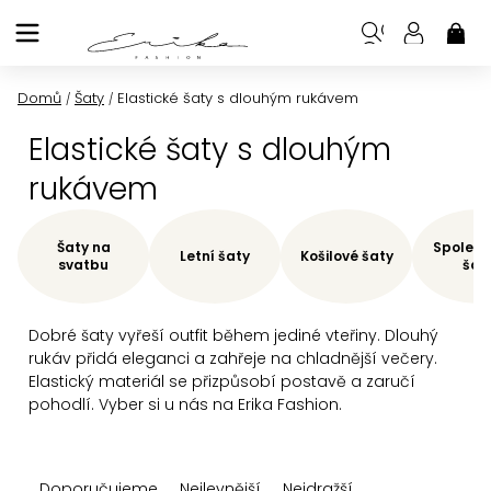
Přejít
na
NÁK
KOŠ
obsah
Domů
Šaty
Elastické šaty s dlouhým rukávem
/
/
Elastické šaty s dlouhým
rukávem
Šaty na
Společe
Letní šaty
Košilové šaty
svatbu
šat
Dobré šaty vyřeší outfit během jediné vteřiny. Dlouhý
rukáv přidá eleganci a zahřeje na chladnější večery.
Elastický materiál se přizpůsobí postavě a zaručí
pohodlí. Vyber si u nás na Erika Fashion.
Ř
Doporučujeme
Nejlevnější
Nejdražší