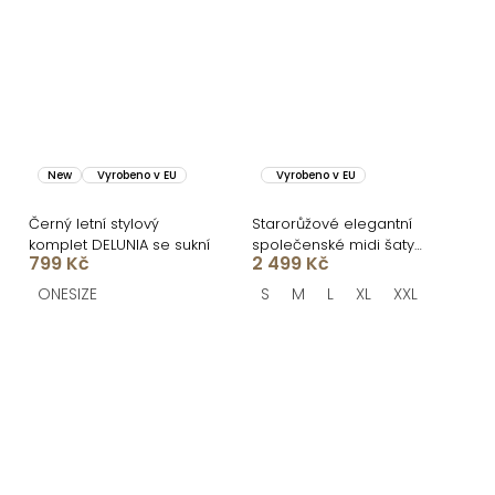
New
Vyrobeno v EU
Vyrobeno v EU
Černý letní stylový
Starorůžové elegantní
komplet DELUNIA se sukní
společenské midi šaty
799 Kč
2 499 Kč
NORALYN
ONESIZE
S
M
L
XL
XXL