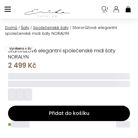
Přejít
na
NÁK
KOŠ
obsah
Domů
Šaty
Společenské šaty
Starorůžové elegantní
/
/
/
společenské midi šaty NORALYN
Vyrobeno v EU
Starorůžové elegantní společenské midi šaty
NORALYN
2 499 Kč
_____
_________
Přidat do košíku
_____
_____