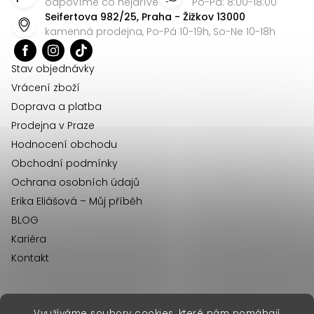
p
odpovíme co nejdříve
Po-Pá: 8:00-18:00
Seifertova 982/25, Praha - Žižkov 13000
a
kamenná prodejna, Po-Pá 10-19h, So-Ne 10-18h
t
í
Stav objednávky
Vrácení zboží
Doprava a platba
Prodejna v Praze
Hodnocení obchodu
Obchodní podmínky
Ochrana osobních údajů
Erika Eliášová – Můj příběh
BLOG
Kariéra
Kontakt
Využíváme soubory cookies, které nám pomáhají