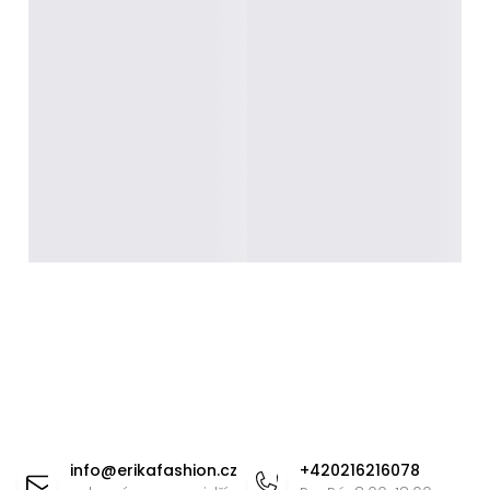
Z
á
info
@
erikafashion.cz
+420216216078