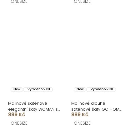
ONESIZE
ONESIZE
New
Vyrobeno v EU
New
Vyrobeno v EU
Malinové saténové
Malinové dlouhé
elegantní šaty WOMAN s
saténové šaty GO HOME
899 Kč
889 Kč
dlouhým rukávem
s krátkým rukávem a
rozparkem
ONESIZE
ONESIZE