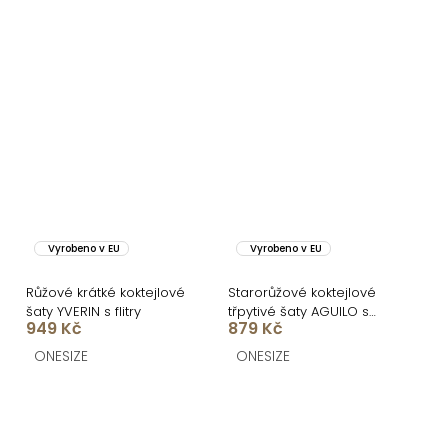
Vyrobeno v EU
Vyrobeno v EU
Růžové krátké koktejlové
Starorůžové koktejlové
šaty YVERIN s flitry
třpytivé šaty AGUILO s
949 Kč
879 Kč
flitry
ONESIZE
ONESIZE