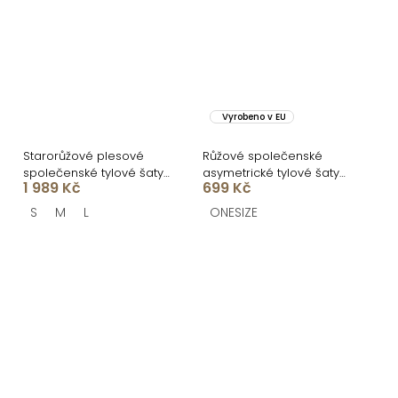
Vyrobeno v EU
Starorůžové plesové
Růžové společenské
společenské tylové šaty
asymetrické tylové šaty
1 989 Kč
699 Kč
DELARIL s mašlí
ROCHIE
S
M
L
ONESIZE