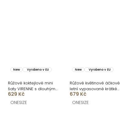
New
Vyrobeno v EU
New
Vyrobeno v EU
Růžové koktejlové mini
Růžové květinové áčkové
šaty VIRENNE s dlouhým
letní vypasované krátké
629 Kč
679 Kč
rukávem
šaty ULJANA
ONESIZE
ONESIZE