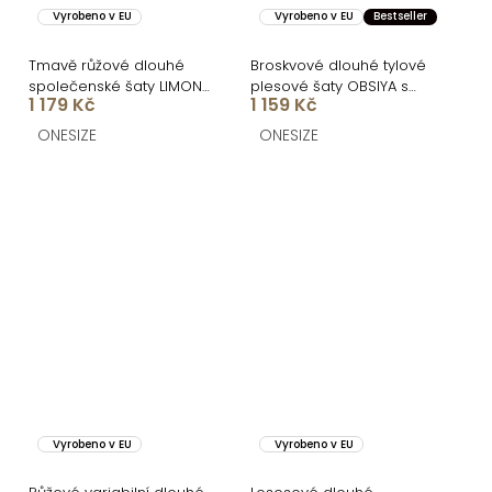
Vyrobeno v EU
Vyrobeno v EU
Bestseller
Tmavě růžové dlouhé
Broskvové dlouhé tylové
společenské šaty LIMONA
plesové šaty OBSIYA s
1 179 Kč
1 159 Kč
s průstřihy
vlečkou
ONESIZE
ONESIZE
Vyrobeno v EU
Vyrobeno v EU