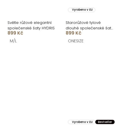
Vyrobeno v EU
Světle růžové elegantní
Starorůžové tylové
společenské šaty HYDRIS
dlouhé společenské šaty
899 Kč
899 Kč
ASHER
M/L
ONESIZE
Vyrobeno v EU
Bestseller