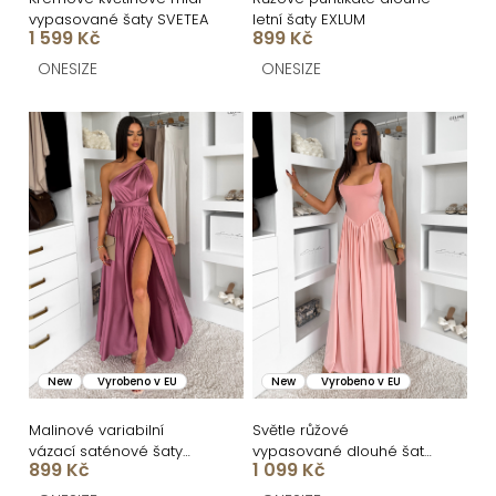
ů
u
vypasované šaty SVETEA
letní šaty EXLUM
k
1 599 Kč
899 Kč
t
ONESIZE
ONESIZE
ů
New
Vyrobeno v EU
New
Vyrobeno v EU
Malinové variabilní
Světle růžové
vázací saténové šaty
vypasované dlouhé šaty
899 Kč
1 099 Kč
VALERDI a rozparkem
UMSEET