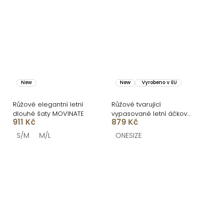
New
New
Vyrobeno v EU
Růžové elegantní letní
Růžové tvarující
dlouhé šaty MOVINATE
vypasované letní áčkové
911 Kč
879 Kč
midi šaty VORTA
S/M
M/L
ONESIZE