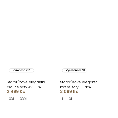
Vyrobeno v EU
Vyrobeno v EU
Starorůžové elegantní
Starorůžové elegantní
dlouhé šaty AVELIRA
krátké šaty ELENYA
2 499 Kč
2 099 Kč
XXL
XXXL
L
XL