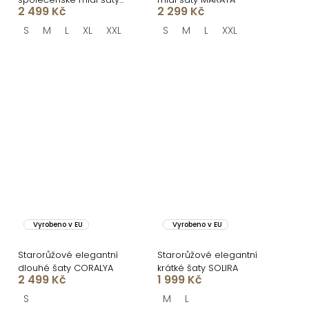
2 499 Kč
2 299 Kč
NORALYN
S
M
L
XL
XXL
S
M
L
XXL
Vyrobeno v EU
Vyrobeno v EU
Starorůžové elegantní
Starorůžové elegantní
dlouhé šaty CORALYA
krátké šaty SOLIRA
2 499 Kč
1 999 Kč
S
M
L