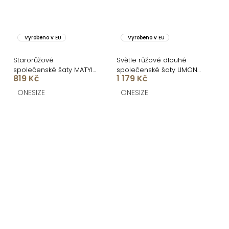
Vyrobeno v EU
Vyrobeno v EU
Starorůžové
Světle růžové dlouhé
společenské šaty MATYIA
společenské šaty LIMONA
819 Kč
1 179 Kč
se zavazováním na
s průstřihy
ramenech
ONESIZE
ONESIZE