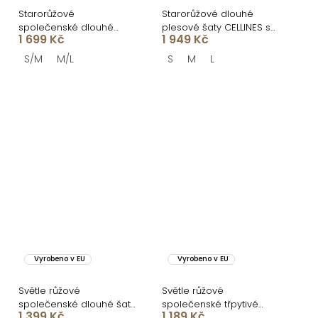
Starorůžové
Starorůžové dlouhé
společenské dlouhé
plesové šaty CELLINES se
1 699 Kč
1 949 Kč
třpytivé šaty TARGET
šněrováním
S/M
M/L
S
M
L
Vyrobeno v EU
Vyrobeno v EU
Světle růžové
Světle růžové
společenské dlouhé šaty
společenské třpytivé
1 399 Kč
1 189 Kč
SIONARI
šaty OLIVEXY s flitry