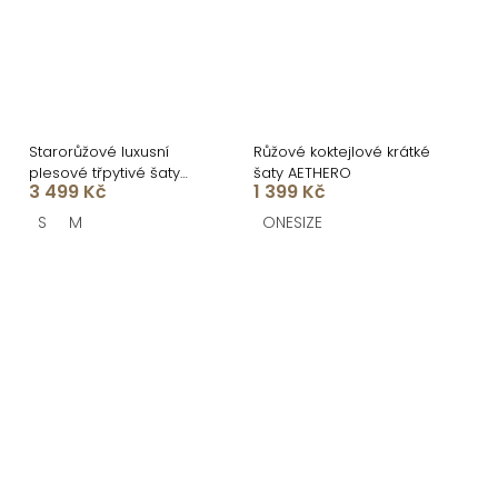
Starorůžové luxusní
Růžové koktejlové krátké
plesové třpytivé šaty
šaty AETHERO
3 499 Kč
1 399 Kč
RAVELLE s rozparkem
S
M
ONESIZE