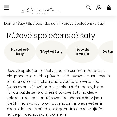
Přejít
na
NÁK
KOŠ
obsah
Domů
Šaty
Společenské šaty
Růžové společenské šaty
/
/
/
Růžové společenské šaty
Koktejlové
Šaty do
Třpytivé šaty
Do tane
šaty
divadla
Růžové společenské šaty jsou ztělesněním ženskosti,
elegance a jemného půvabu. Od něžných pastelových
tónů přes romantickou pudrovou až po výraznou
fuchsiovou. Růžová nabízí širokou škálu barev, které
lichotí každé ženě a přesně takové šaty najdeš v
kolekci Erika Fashion.
Růžové společenské šaty jsou
ideální na svatbu, promoci, maturitní ples i večerní
akce, kde chceš působit elegantním a okouzlujícím,
lehce princeznovským dojmem.