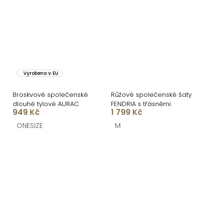
Vyrobeno v EU
Broskvové společenské
Růžové společenské šaty
dlouhé tylové AURAC
FENDRIA s třásněmi
949 Kč
1 799 Kč
ONESIZE
M