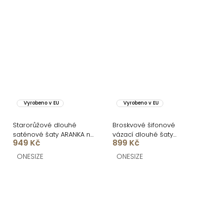
Vyrobeno v EU
Vyrobeno v EU
Starorůžové dlouhé
Broskvové šifonové
saténové šaty ARANKA na
vázací dlouhé šaty
949 Kč
899 Kč
ramínka
VIONELA
ONESIZE
ONESIZE