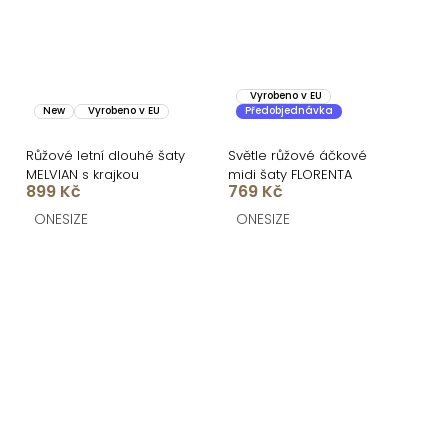
Vyrobeno v EU
New
Vyrobeno v EU
Předobjednávka
Růžové letní dlouhé šaty
Světle růžové áčkové
MELVIAN s krajkou
midi šaty FLORENTA
899 Kč
769 Kč
ONESIZE
ONESIZE