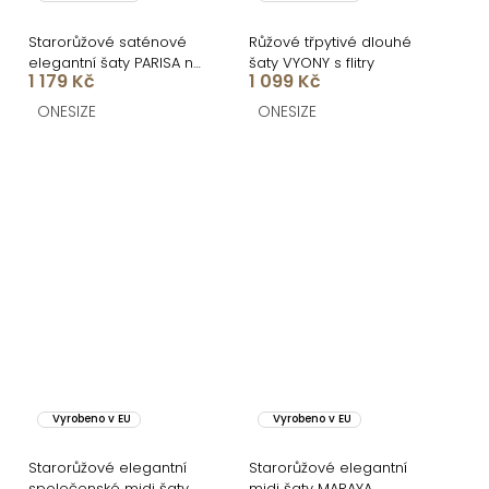
Starorůžové saténové
Růžové třpytivé dlouhé
elegantní šaty PARISA na
šaty VYONY s flitry
1 179 Kč
1 099 Kč
jedno rameno
ONESIZE
ONESIZE
Vyrobeno v EU
Vyrobeno v EU
Starorůžové elegantní
Starorůžové elegantní
společenské midi šaty
midi šaty MARAYA