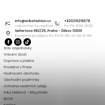
y
v
Z
ý
á
p
info
@
erikafashion.cz
+420216216078
p
odpovíme co nejdříve
Po-Pá: 8:00-18:00
i
Seifertova 982/25, Praha - Žižkov 13000
s
a
kamenná prodejna, Po-Pá 10-19h, So-Ne 10-18h
u
t
í
Stav objednávky
Vrácení zboží
Doprava a platba
Prodejna v Praze
Hodnocení obchodu
Obchodní podmínky
Ochrana osobních údajů
Erika Eliášová – Můj příběh
BLOG
Kariéra