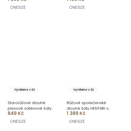
ONESIZE
ONESIZE
Vyrobeno v EU
Vyrobeno v EU
Starorůžové dlouhé
Růžové společenské
plesové saténové šaty
dlouhé šaty HENTARI s
849 Kč
1 389 Kč
ZAYVIX
flitry
ONESIZE
ONESIZE