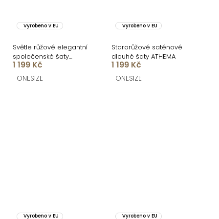
Vyrobeno v EU
Vyrobeno v EU
Světle růžové elegantní
Starorůžové saténové
společenské šaty
dlouhé šaty ATHEMA
1 199 Kč
1 199 Kč
IRAKLION
ONESIZE
ONESIZE
Vyrobeno v EU
Vyrobeno v EU