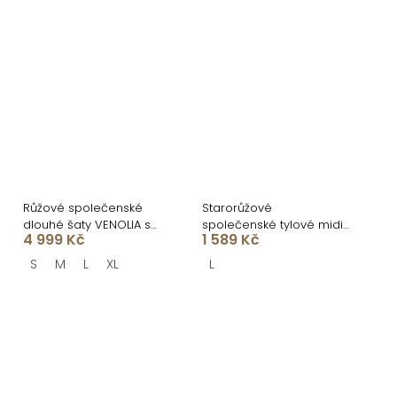
Růžové společenské
Starorůžové
dlouhé šaty VENOLIA s
společenské tylové midi
4 999 Kč
1 589 Kč
květinovým vzorem
šaty SOLAVIE
S
M
L
XL
L