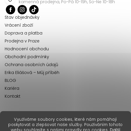
a
kamenná prodejna, Po-Pá 10-19h, So-Ne 10-18h
t
í
Stav objednávky
Vrácení zboží
Doprava a platba
Prodejna v Praze
Hodnocení obchodu
Obchodní podmínky
Ochrana osobních údajů
Erika Eliášová – Můj příběh
BLOG
Kariéra
Kontakt
Využíváme soubory cookies, které nám pomáhají
erikafashion.sk
poskytovat a zlepšovat naše služby. Používáním tohoto
Copyright 2026
Erika Fashion
. Všechna práva vyhrazena.
webu souhlasíte s našimi pravidly pro cookies.
Další