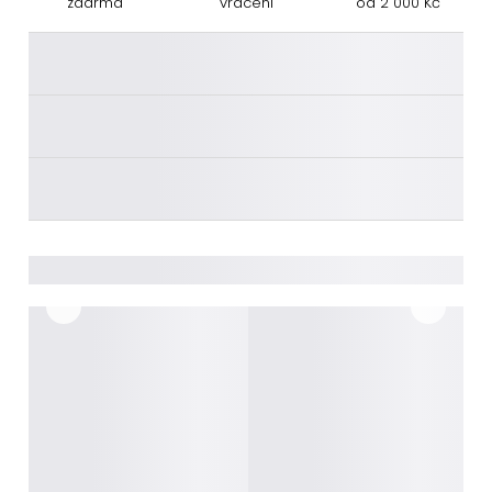
zdarma
vrácení
od 2 000 Kč
________
________
________