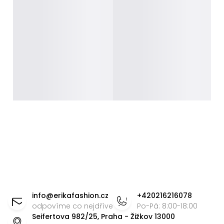
Z
á
info
@
erikafashion.cz
+420216216078
p
odpovíme co nejdříve
Po-Pá: 8:00-18:00
Seifertova 982/25, Praha - Žižkov 13000