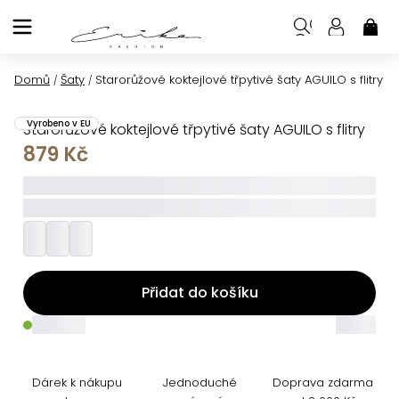
Přejít
na
NÁK
KOŠ
obsah
Domů
Šaty
Starorůžové koktejlové třpytivé šaty AGUILO s flitry
/
/
Vyrobeno v EU
Starorůžové koktejlové třpytivé šaty AGUILO s flitry
879 Kč
_____
_________
Přidat do košíku
_____
_____
Dárek k nákupu
Jednoduché
Doprava zdarma