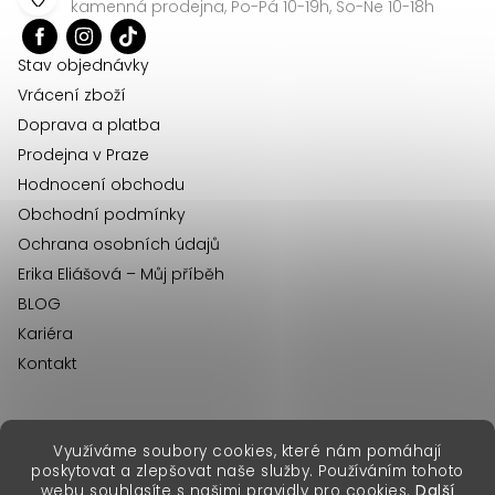
a
kamenná prodejna, Po-Pá 10-19h, So-Ne 10-18h
t
í
Stav objednávky
Vrácení zboží
Doprava a platba
Prodejna v Praze
Hodnocení obchodu
Obchodní podmínky
Ochrana osobních údajů
Erika Eliášová – Můj příběh
BLOG
Kariéra
Kontakt
Využíváme soubory cookies, které nám pomáhají
erikafashion.sk
poskytovat a zlepšovat naše služby. Používáním tohoto
Copyright 2026
Erika Fashion
. Všechna práva vyhrazena.
webu souhlasíte s našimi pravidly pro cookies.
Další