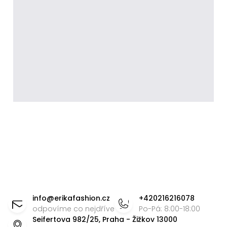
Z
á
info
@
erikafashion.cz
+420216216078
p
odpovíme co nejdříve
Po-Pá: 8:00-18:00
Seifertova 982/25, Praha - Žižkov 13000