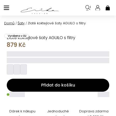
Přejít
na
NÁK
KOŠ
obsah
Domů
Šaty
Zlaté koktejlové šaty AGUILO s flitry
/
/
Vyrobeno v EU
Zlaté koktejlové šaty AGUILO s flitry
879 Kč
_____
_________
Přidat do košíku
_____
_____
Dárek k nákupu
Jednoduché
Doprava zdarma