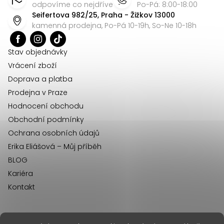
p
odpovíme co nejdříve
Po-Pá: 8:00-18:00
Seifertova 982/25, Praha - Žižkov 13000
a
kamenná prodejna, Po-Pá 10-19h, So-Ne 10-18h
t
í
Stav objednávky
Vrácení zboží
Doprava a platba
Prodejna v Praze
Hodnocení obchodu
Obchodní podmínky
Ochrana osobních údajů
Erika Eliášová – Můj příběh
BLOG
Kariéra
Kontakt