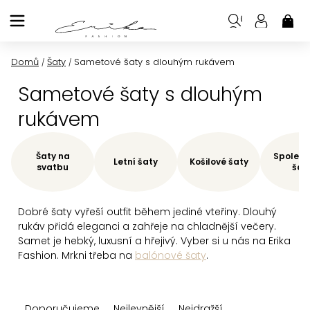
Přejít
na
NÁK
KOŠ
obsah
Domů
Šaty
Sametové šaty s dlouhým rukávem
/
/
Sametové šaty s dlouhým
rukávem
Šaty na
Společe
Letní šaty
Košilové šaty
svatbu
šat
Dobré šaty vyřeší outfit během jediné vteřiny. Dlouhý
rukáv přidá eleganci a zahřeje na chladnější večery.
Samet je hebký, luxusní a hřejivý. Vyber si u nás na Erika
Fashion. Mrkni třeba na
balónové šaty
.
Ř
Doporučujeme
Nejlevnější
Nejdražší