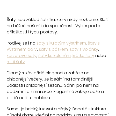
ů
O
v
Šaty jsou základ šatníku, který nikdy nezklame. Sluší
l
na běžné nošení i do společnosti. Vyber podle
á
příležitosti i typu postavy.
d
a
Podívej se i na
šaty s kulatým výstřihem
,
šaty s
c
výstřihem do V
,
šaty s páskem
,
šaty s volánky
,
korzetové šaty
,
šaty ke kolenům
,
krátké šaty
nebo
í
midi šaty
.
p
r
Dlouhý rukáv přidá eleganci a zahřeje na
v
chladnější večery. Je ideální na formálnější
k
události i chladnější sezonu. Sáhni po něm na
y
podzimní a zimní akce. Elegantně zakryje paže a
v
dodá outfitu noblesu.
ý
Samet je hebký, luxusní a hřejivý. Bohatá struktura
p
působí draze. Ideální na podzim, zimu a slavnostní