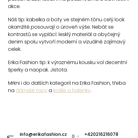
i
akce.
s
u
Náš tip: kabelka a boty ve stejném tónu celý look
okamžitě posouvají o úroveň výše. Nebát se
kontrastů se vyplácí: lesklý materiál a obyčejný
denim spolu vytvoří moderní a vizuálně zajímavý
celek.
Erika Fashion tip: k výraznému kousku vol decentní
šperky a naopak. Jistota.
Mrkni i do dalších kategorií na Erika Fashion, třeba
na
dámské topy
a
košile a halenky
.
Z
á
info
@
erikafashion.cz
+420216216078