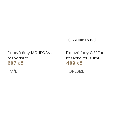
Vyrobeno v EU
Fialové šaty MOHEGAN s
Fialové šaty CIZRE s
rozparkem
koženkovou sukní
687 Kč
489 Kč
M/L
ONESIZE