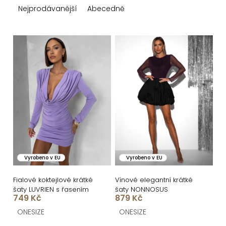
z
Nejprodávanější
Abecedně
e
n
V
í
ý
p
p
r
i
o
s
d
p
u
r
k
o
Vyrobeno v EU
Vyrobeno v EU
t
d
ů
u
Fialové koktejlové krátké
Vínové elegantní krátké
šaty LUVRIEN s řasením
šaty NONNOSUS
k
749 Kč
879 Kč
t
ONESIZE
ONESIZE