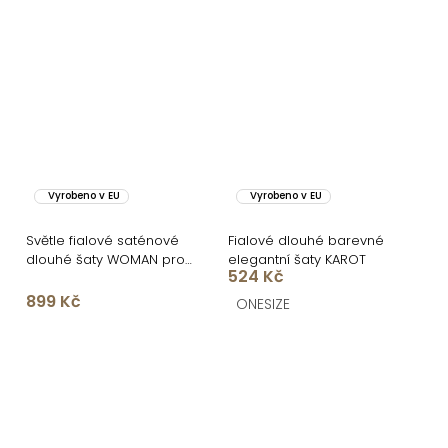
Vyrobeno v EU
Vyrobeno v EU
Světle fialové saténové
Fialové dlouhé barevné
dlouhé šaty WOMAN pro
elegantní šaty KAROT
524 Kč
družičky
899 Kč
ONESIZE