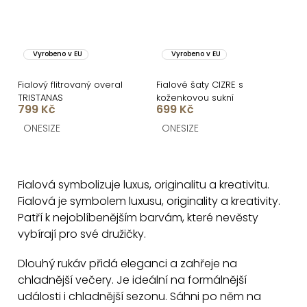
Vyrobeno v EU
Vyrobeno v EU
Fialový flitrovaný overal
Fialové šaty CIZRE s
TRISTANAS
koženkovou sukní
799 Kč
699 Kč
ONESIZE
ONESIZE
O
v
Fialová symbolizuje luxus, originalitu a kreativitu.
l
Fialová je symbolem luxusu, originality a kreativity.
á
Patří k nejoblíbenějším barvám, které nevěsty
d
vybírají pro své družičky.
a
c
Dlouhý rukáv přidá eleganci a zahřeje na
chladnější večery. Je ideální na formálnější
í
události i chladnější sezonu. Sáhni po něm na
p