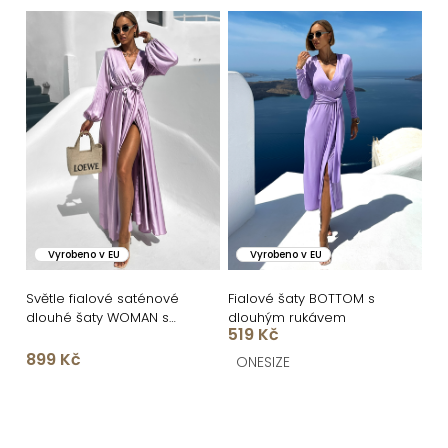
ů
Vyrobeno v EU
Vyrobeno v EU
Světle fialové saténové
Fialové šaty BOTTOM s
dlouhé šaty WOMAN s
dlouhým rukávem
519 Kč
rozparkem
899 Kč
ONESIZE