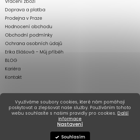
Vrácení zboží
Doprava a platba
Prodejna v Praze
Hodnocení obchodu
Obchodní podmínky
Ochrana osobních údajů
Erika Eliášová – Můj příběh
BLOG
Kariéra
Kontakt
Využíváme soubory cookies, které nám pomáhají
erikafashion.sk
poskytovat a zlepšovat naše služby. Používáním tohoto
Copyright 2026
Erika Fashion
. Všechna práva vyhrazena.
webu souhlasíte s našimi pravidly pro cookies.
Další
Vytvořil Shoptet Premium
&
informace
Nastavení
Souhlasím