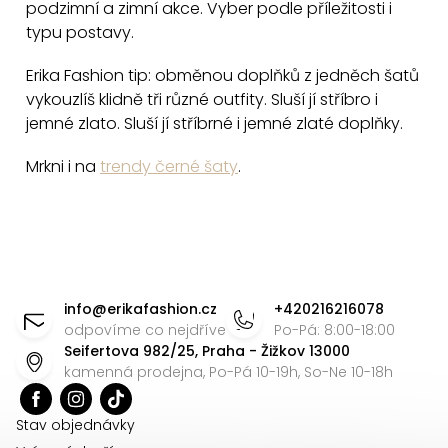
podzimní a zimní akce. Vyber podle příležitosti i
r
typu postavy.
v
k
Erika Fashion tip: obměnou doplňků z jedněch šatů
y
vykouzlíš klidně tři různé outfity. Sluší jí stříbro i
v
jemné zlato. Sluší jí stříbrné i jemné zlaté doplňky.
ý
Mrkni i na
trendy černé šaty
.
p
i
s
u
Z
á
info
@
erikafashion.cz
+420216216078
p
odpovíme co nejdříve
Po-Pá: 8:00-18:00
Seifertova 982/25, Praha - Žižkov 13000
a
kamenná prodejna, Po-Pá 10-19h, So-Ne 10-18h
t
í
Stav objednávky