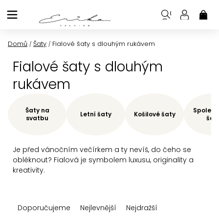
Přejít
na
NÁK
KOŠ
obsah
Domů
Šaty
Fialové šaty s dlouhým rukávem
/
/
Fialové šaty s dlouhým
rukávem
Šaty na
Společe
Letní šaty
Košilové šaty
svatbu
šat
Je před vánočním večírkem a ty nevíš, do čeho se
obléknout? Fialová je symbolem luxusu, originality a
kreativity.
Ř
Doporučujeme
Nejlevnější
Nejdražší
a