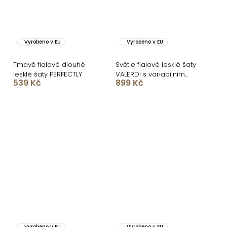
Vyrobeno v EU
Vyrobeno v EU
Tmavě fialové dlouhé
Světle fialové lesklé šaty
lesklé šaty PERFECTLY
VALERDI s variabilním
539 Kč
899 Kč
vázáním a rozparkem
Vyrobeno v EU
Vyrobeno v EU