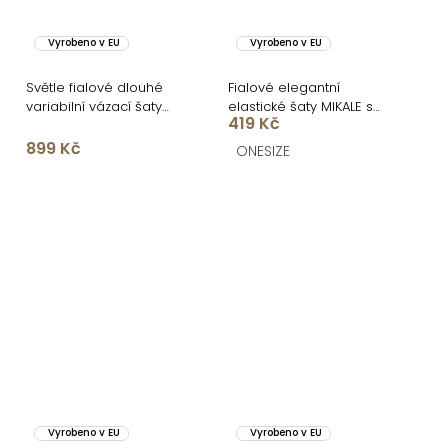
Vyrobeno v EU
Vyrobeno v EU
Světle fialové dlouhé
Fialové elegantní
variabilní vázací šaty
elastické šaty MIKALE s
419 Kč
KATIE
průstřihy
899 Kč
ONESIZE
Vyrobeno v EU
Vyrobeno v EU