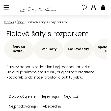
Přejít
na
NÁK
KOŠ
obsah
Domů
Šaty
Fialové šaty s rozparkem
/
/
Fialové šaty s rozparkem
Šaty na
Společe
Letní šaty
Košilové šaty
svatbu
šat
Šaty zvládnou všední den i výjimečnou příležitost.
Fialová je symbolem luxusu, originality a kreativity.
Rozparek přidá noze prostor a outfitu jiskru.
Ř
Doporučujeme
Nejlevnější
Nejdražší
a
z
Nejprodávanější
Abecedně