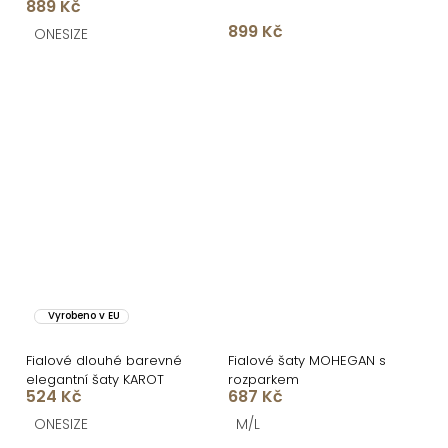
889 Kč
pro družičky
družičky
899 Kč
ONESIZE
Vyrobeno v EU
Fialové dlouhé barevné
Fialové šaty MOHEGAN s
elegantní šaty KAROT
rozparkem
524 Kč
687 Kč
ONESIZE
M/L