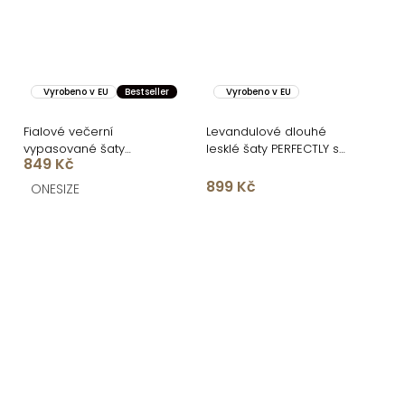
Vyrobeno v EU
Bestseller
Vyrobeno v EU
Fialové večerní
Levandulové dlouhé
vypasované šaty
lesklé šaty PERFECTLY s
849 Kč
FIAMMAR přes jedno
výstřihem
rameno
899 Kč
ONESIZE