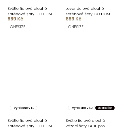
Světle fialové dlouhé
Levandulové dlouhé
saténové šaty GO HOME
saténové šaty GO HOME
889 Kč
889 Kč
s rozparkem
s krátkým rukávem
ONESIZE
ONESIZE
Vyrobeno v EU
Vyrobeno v EU
Bestseller
Světle fialové dlouhé
Světle fialové dlouhé
saténové šaty GO HOME
vázací šaty KATIE pro