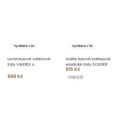
Vyrobeno v EU
Vyrobeno v EU
Levandulové saténové
Světle fialové koktejlové
šaty VALERDI s
elastické šaty SOLDIER
615 Kč
variabilním vázáním a
rozparkem
899 Kč
ONESIZE