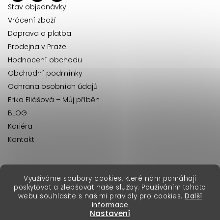
í
Stav objednávky
Vrácení zboží
Doprava a platba
Prodejna v Praze
Hodnocení obchodu
Obchodní podmínky
Ochrana osobních údajů
Erika Eliášová – Můj příběh
BLOG
Kariéra
Kontakt
Využíváme soubory cookies, které nám pomáhají
erikafashion.sk
poskytovat a zlepšovat naše služby. Používáním tohoto
Copyright 2026
Erika Fashion
. Všechna práva vyhrazena.
webu souhlasíte s našimi pravidly pro cookies.
Další
Vytvořil Shoptet Premium
&
informace
Nastavení