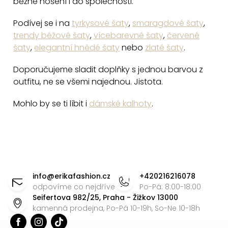
běžné nošení i do společnosti.
i
s
Podívej se i na
tyrkysové šaty
,
smaragdové šaty
,
u
trendy béžové šaty
,
vícebarevné šaty
,
červené
šaty
,
elegantní hnědé šaty
nebo
zlaté šaty
.
Doporučujeme sladit doplňky s jednou barvou z
outfitu, ne se všemi najednou. Jistota.
Mohlo by se ti líbit i
dámské kalhoty
.
Z
á
info
@
erikafashion.cz
+420216216078
p
odpovíme co nejdříve
Po-Pá: 8:00-18:00
Seifertova 982/25, Praha - Žižkov 13000
a
kamenná prodejna, Po-Pá 10-19h, So-Ne 10-18h
t