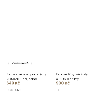
Vyrobeno v EU
Fuchsiové elegantní šaty
Fialové třpytivé šaty
ROMANES na jedno
ATSUSHI s flitry
649 Kč
900 Kč
rameno
ONESIZE
L