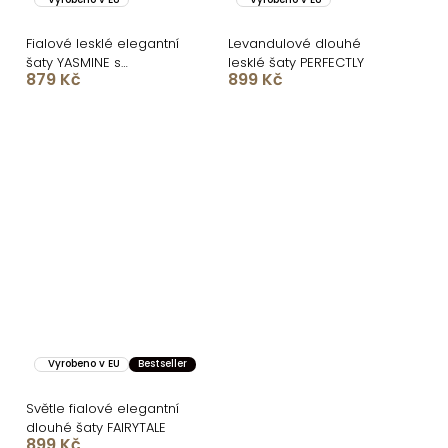
Fialové lesklé elegantní
Levandulové dlouhé
šaty YASMINE s
lesklé šaty PERFECTLY
879 Kč
899 Kč
rozparkem
Vyrobeno v EU
Bestseller
Světle fialové elegantní
dlouhé šaty FAIRYTALE
899 Kč