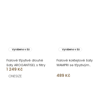
Vyrobeno v EU
Vyrobeno v EU
Fialové třpytivé dlouhé
Fialové koktejlové šaty
šaty AROGANTISEL s flitry
WAMPRI se třpytivým
1 249 Kč
ramínkem
489 Kč
ONESIZE