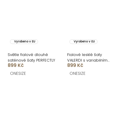
Vyrobeno v EU
Vyrobeno v EU
Světle fialové dlouhé
Fialové lesklé šaty
saténové šaty PERFECTLY
VALERDI s variabilním
899 Kč
899 Kč
vázáním a rozparkem
ONESIZE
ONESIZE