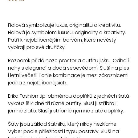
O
v
Fialová symbolizuje luxus, originalitu a kreativitu.
l
Fialová je symbolem luxusu, originality a kreativity.
á
Patří k nejoblíbenějším barvám, které nevěsty
d
vybírají pro své družičky.
a
c
Rozparek přidá noze prostor a outfitu jiskru. Odhalí
nohy s elegancí a dodá sebevědomí. Sluší na ples
í
i letní večeři. Tahle kombinace je mezi zákaznicemi
p
jedna z nejoblíbenějších.
r
v
Erika Fashion tip: obměnou doplňků z jedněch šatů
k
vykouzlíš klidně tři různé outfity. Sluší jí stříbro i
y
jemné zlato. Sluší jí stříbrné i jemné zlaté doplňky.
v
Šaty jsou základ šatníku, který nikdy nezklame.
ý
Vyber podle příležitosti i typu postavy. Sluší na
p