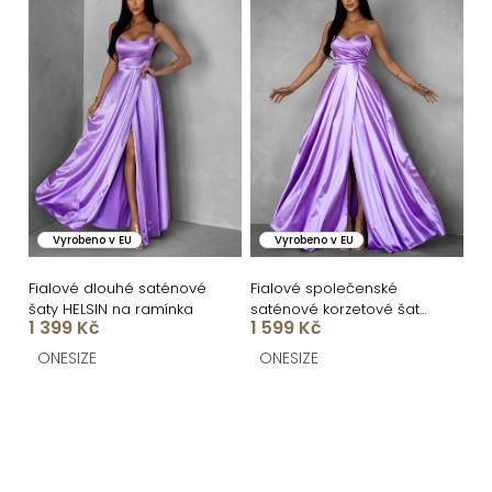
Vyrobeno v EU
Vyrobeno v EU
Fialové dlouhé saténové
Fialové společenské
šaty HELSIN na ramínka
saténové korzetové šaty
1 399 Kč
1 599 Kč
SYCHAEUS
ONESIZE
ONESIZE