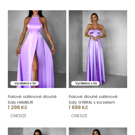
e
n
V
í
ý
p
p
r
i
o
s
d
p
u
r
k
o
Vyrobeno v EU
Vyrobeno v EU
t
d
ů
u
Fialové saténové dlouhé
Fialové dlouhé saténové
šaty HAMBUR
šaty GYBRAL s korzetem
k
1 299 Kč
1 699 Kč
t
ONESIZE
ONESIZE
ů