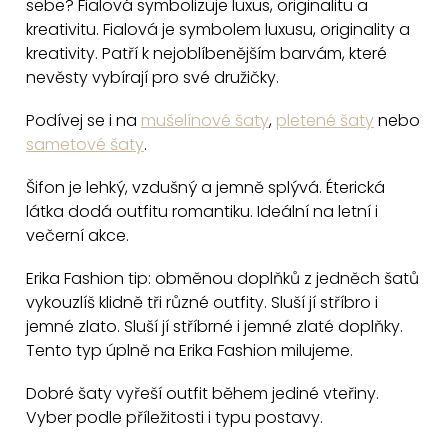
sebe? Fialová symbolizuje luxus, originalitu a
á
kreativitu. Fialová je symbolem luxusu, originality a
d
kreativity. Patří k nejoblíbenějším barvám, které
a
nevěsty vybírají pro své družičky.
c
Podívej se i na
mušelínové šaty
,
pletené šaty
nebo
í
sametové šaty
.
p
r
Šifon je lehký, vzdušný a jemně splývá. Éterická
v
látka dodá outfitu romantiku. Ideální na letní i
k
večerní akce.
y
v
Erika Fashion tip: obměnou doplňků z jedněch šatů
vykouzlíš klidně tři různé outfity. Sluší jí stříbro i
ý
jemné zlato. Sluší jí stříbrné i jemné zlaté doplňky.
p
Tento typ úplně na Erika Fashion milujeme.
i
s
Dobré šaty vyřeší outfit během jediné vteřiny.
u
Vyber podle příležitosti i typu postavy.