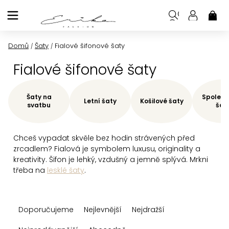
Přejít
na
NÁK
KOŠ
obsah
Domů
Šaty
Fialové šifonové šaty
/
/
Fialové šifonové šaty
Šaty na
Společe
Letní šaty
Košilové šaty
svatbu
šat
Chceš vypadat skvěle bez hodin strávených před
zrcadlem? Fialová je symbolem luxusu, originality a
kreativity. Šifon je lehký, vzdušný a jemně splývá. Mrkni
třeba na
lesklé šaty
.
Ř
Doporučujeme
Nejlevnější
Nejdražší
a