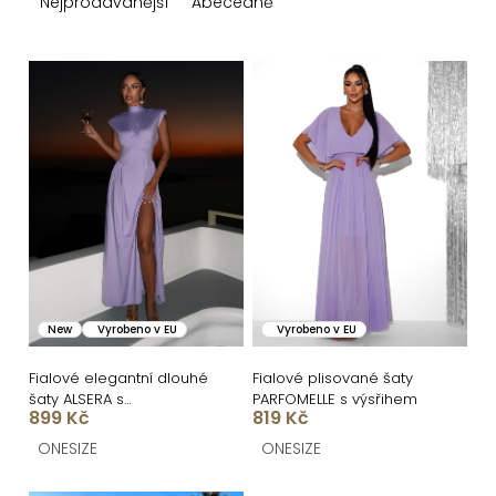
z
Nejprodávanější
Abecedně
e
n
V
í
ý
p
p
r
i
o
s
d
p
u
r
k
o
New
Vyrobeno v EU
Vyrobeno v EU
t
d
ů
u
Fialové elegantní dlouhé
Fialové plisované šaty
šaty ALSERA s
PARFOMELLE s výsřihem
k
899 Kč
819 Kč
vycpávkami
t
ONESIZE
ONESIZE
ů