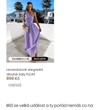
Vyrobeno v EU
Bestseller
Levandulové elegantní
dlouhé šaty FLOAT
899 Kč
ONESIZE
O
v
Blíží se velká událost a ty pořád nemáš co na
l