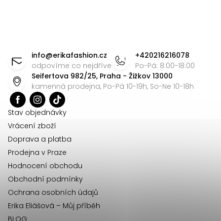
Z
á
info
@
erikafashion.cz
+420216216078
p
odpovíme co nejdříve
Po-Pá: 8:00-18:00
Seifertova 982/25, Praha - Žižkov 13000
a
kamenná prodejna, Po-Pá 10-19h, So-Ne 10-18h
t
í
Stav objednávky
Vrácení zboží
Doprava a platba
Prodejna v Praze
Hodnocení obchodu
Obchodní podmínky
Ochrana osobních údajů
Erika Eliášová – Můj příběh
BLOG