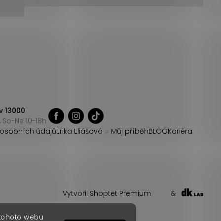
v 13000
 So-Ne 10-18h
osobních údajů
Erika Eliášová – Můj příběh
BLOG
Kariéra
Vytvořil Shoptet Premium
&
 tohoto webu