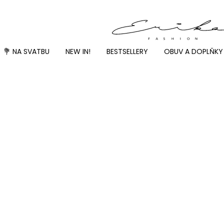
💐 NA SVATBU
NEW IN!
BESTSELLERY
OBUV A DOPLŇKY