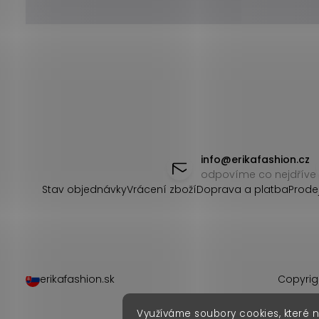
Z
á
info
@
erikafashion.cz
odpovíme co nejdříve
p
Stav objednávky
Vrácení zboží
Doprava a platba
Prode
a
t
í
erikafashion.sk
Copyrig
Využíváme soubory cookies, které 