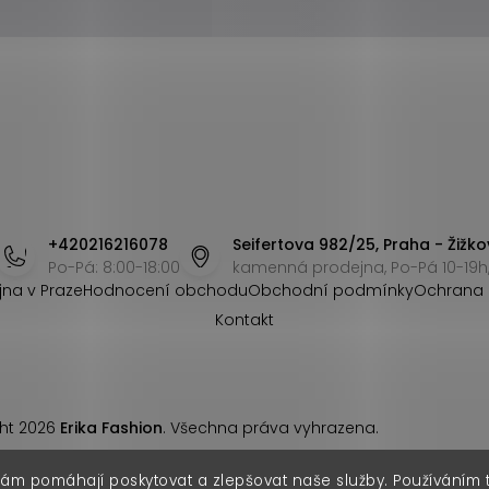
+420216216078
Seifertova 982/25, Praha - Žižko
Po-Pá: 8:00-18:00
kamenná prodejna, Po-Pá 10-19h,
jna v Praze
Hodnocení obchodu
Obchodní podmínky
Ochrana 
Kontakt
ht 2026
Erika Fashion
. Všechna práva vyhrazena.
nám pomáhají poskytovat a zlepšovat naše služby. Používáním