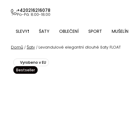
Přejít
na
+420216216078
Po-Pá: 8:00-18:00
obsah
SLEVY❗
ŠATY
OBLEČENÍ
SPORT
MUŠELÍN
Domů
Šaty
Levandulové elegantní dlouhé šaty FLOAT
/
/
Vyrobeno v EU
Bestseller