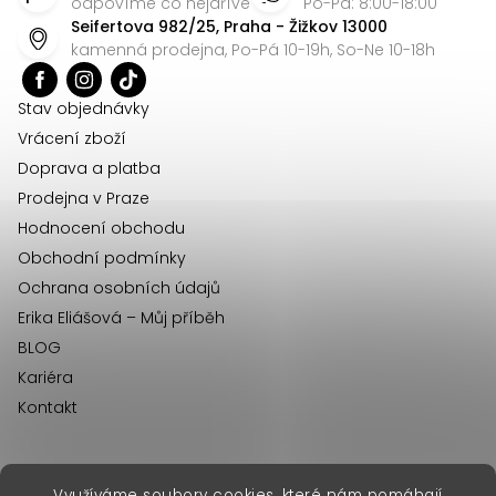
p
odpovíme co nejdříve
Po-Pá: 8:00-18:00
Seifertova 982/25, Praha - Žižkov 13000
a
kamenná prodejna, Po-Pá 10-19h, So-Ne 10-18h
t
í
Stav objednávky
Vrácení zboží
Doprava a platba
Prodejna v Praze
Hodnocení obchodu
Obchodní podmínky
Ochrana osobních údajů
Erika Eliášová – Můj příběh
BLOG
Kariéra
Kontakt
Využíváme soubory cookies, které nám pomáhají