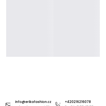
Z
á
info
@
erikafashion.cz
+420216216078