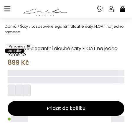
Přejít
na
NÁK
KOŠ
obsah
Domů
Šaty
Lososové elegantní dlouhé šaty FLOAT na jedno
/
/
rameno
Vyrobeno v EU
Lososové elegantní dlouhé šaty FLOAT na jedno
Bestseller
rameno
899 Kč
_____
_________
Přidat do košíku
_____
_____