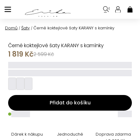
Přejít
na
NÁK
KOŠ
obsah
Domů
Šaty
Černé koktejlové šaty KARANY s kamínky
/
/
Černé koktejlové šaty KARANY s kamínky
1 819 Kč
2 599 Kč
_____
_________
Přidat do košíku
_____
_____
Dárek k nákupu
Jednoduché
Doprava zdarma