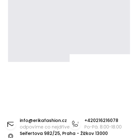
Z
á
info
@
erikafashion.cz
+420216216078
p
odpovíme co nejdříve
Po-Pá: 8:00-18:00
Seifertova 982/25, Praha - Žižkov 13000