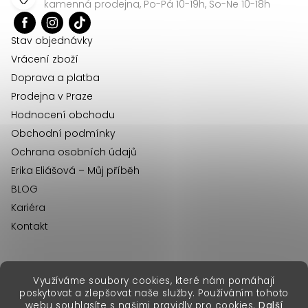
a
kamenná prodejna, Po-Pá 10-19h, So-Ne 10-18h
t
í
Stav objednávky
Vrácení zboží
Doprava a platba
Prodejna v Praze
Hodnocení obchodu
Obchodní podmínky
Ochrana osobních údajů
Erika Eliášová – Můj příběh
BLOG
Kariéra
Kontakt
Využíváme soubory cookies, které nám pomáhají
erikafashion.sk
poskytovat a zlepšovat naše služby. Používáním tohoto
Copyright 2026
Erika Fashion
. Všechna práva vyhrazena.
webu souhlasíte s našimi pravidly pro cookies.
Další