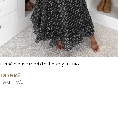
Černé dlouhé maxi dlouhé šaty THEORY
1 879 Kč
S/M
M/L