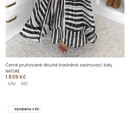
Černé pruhované dlouhé bavlněné zavinovací šaty
NATURE
1 839 Kč
S/M
M/L
Vyrobeno v EU