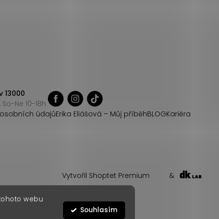
v 13000
 So-Ne 10-18h
osobních údajů
Erika Eliášová – Můj příběh
BLOG
Kariéra
Vytvořil Shoptet Premium
&
 tohoto webu
Souhlasím