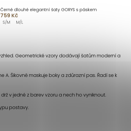
Černé dlouhé elegantní šaty GORYS s páskem
759 Kč
S/M
M/L
 vzhled. Geometrické vzory dodávají šatům moderní a
ene A. Šikovně maskuje boky a zdůrazní pas. Řadí se k
y drž v jedné z barev vzoru a nech ho vyniknout.
 typu postavy.