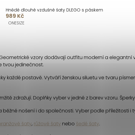
Hnědé dlouhé vzdušné šaty DLEGO s páskem
989 Kč
ONESIZE
? Geometrické vzory dodávají outfitu moderní a elegantní
e tvou jedinečnost.
ticky každé postavě. Vytváří ženskou siluetu ve tvaru písm
mžitě zdražují. Doplňky vyber v jedné z barev vzoru. Šperk
na běžné nošení i do společnosti. Vyber podle příležitosti i
oranžové šaty
,
růžové šaty
nebo
šedé šaty
.