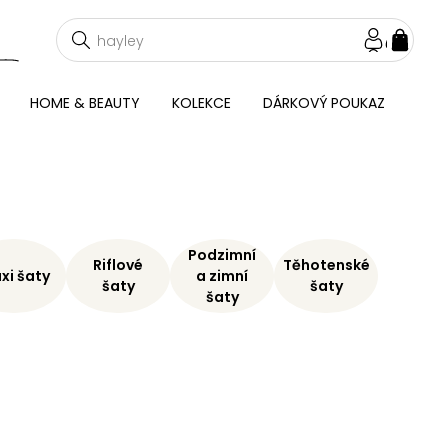
NÁKU
KOŠÍ
HOME & BEAUTY
KOLEKCE
DÁRKOVÝ POUKAZ
Podzimní
Riflové
Těhotenské
xi šaty
a zimní
šaty
šaty
šaty