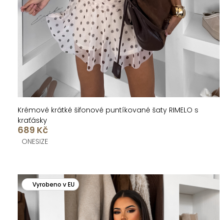
k
u
t
k
ů
t
ů
Krémové krátké šifonové puntíkované šaty RIMELO s
kraťásky
689 Kč
ONESIZE
Vyrobeno v EU