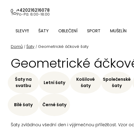
Přejít
na
+420216216078
Po-Pá: 8:00-18:00
obsah
SLEVY❗
ŠATY
OBLEČENÍ
SPORT
MUŠELÍN
Domů
Šaty
Geometrické áčkové šaty
/
/
Geometrické áčkové
Šaty na
Košilové
Společenské
Letní šaty
svatbu
šaty
šaty
Bílé šaty
Černé šaty
Šaty zvládnou všední den i výjimečnou příležitost. Vzor o