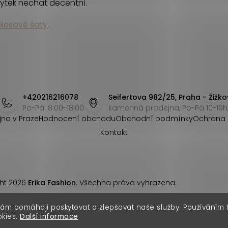
ytek nechat decentní.
plesové šaty
.
+420216216078
Seifertova 982/25, Praha - Žižko
Po-Pá: 8:00-18:00
kamenná prodejna, Po-Pá 10-19h,
jna v Praze
Hodnocení obchodu
Obchodní podmínky
Ochrana 
Kontakt
ht 2026
Erika Fashion
. Všechna práva vyhrazena.
nám pomáhají poskytovat a zlepšovat naše služby. Používáním
okies.
Další informace