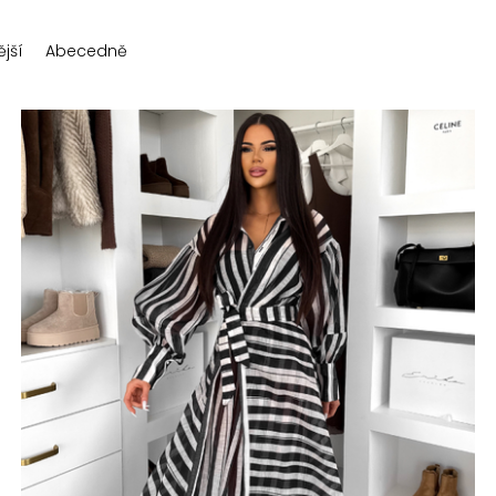
jší
Abecedně