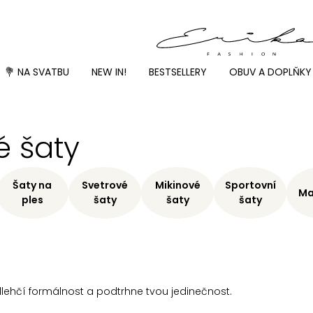
💐 NA SVATBU
NEW IN!
BESTSELLERY
OBUV A DOPLŇKY
 šaty
Šaty na
Svetrové
Mikinové
Sportovní
Ma
ples
šaty
šaty
šaty
dlehčí formálnost a podtrhne tvou jedinečnost.