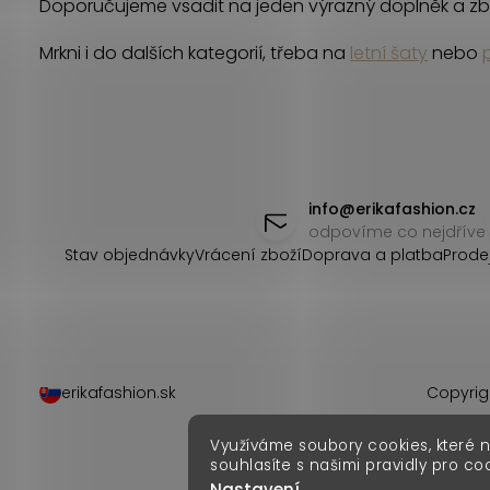
r
Doporučujeme vsadit na jeden výrazný doplněk a zb
v
Mrkni i do dalších kategorií, třeba na
letní šaty
nebo
k
y
v
Z
ý
á
info
@
erikafashion.cz
odpovíme co nejdříve
p
p
Stav objednávky
Vrácení zboží
Doprava a platba
Prode
i
a
s
t
u
í
erikafashion.sk
Copyrig
Využíváme soubory cookies, které 
souhlasíte s našimi pravidly pro co
Nastavení