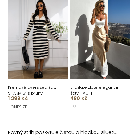
Krémové oversized šaty
Bílozlaté zlaté elegantní
SHARMILA s pruhy
šaty ITACHI
1 299 Kč
480 Kč
ONESIZE
M
O
v
Rovný střih poskytuje čistou a hladkou siluetu.
l