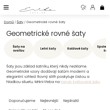
Přejít
na
NÁK
KOŠ
obsah
Domů
Šaty
Geometrické rovné šaty
/
/
Geometrické rovné šaty
Šaty na
Společe
Letní šaty
Košilové šaty
svatbu
šat
Šaty jsou základ šatníku, který nikdy nezklame.
Geometrické vzory dodávají šatům moderní a
elegantní vzhled. Rovný střih poskytuje čistou a
hladkou siluetu. Mrkni třeba na
trendy květované šaty
.
Ř
Doporučujeme
Nejlevnější
Nejdražší
a