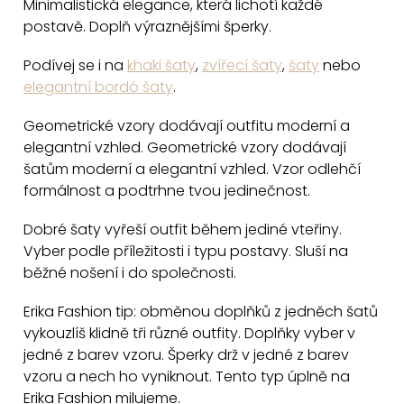
Minimalistická elegance, která lichotí každé
á
postavě. Doplň výraznějšími šperky.
d
a
Podívej se i na
khaki šaty
,
zvířecí šaty
,
šaty
nebo
c
elegantní bordó šaty
.
í
Geometrické vzory dodávají outfitu moderní a
p
elegantní vzhled. Geometrické vzory dodávají
r
šatům moderní a elegantní vzhled. Vzor odlehčí
v
formálnost a podtrhne tvou jedinečnost.
k
y
Dobré šaty vyřeší outfit během jediné vteřiny.
v
Vyber podle příležitosti i typu postavy. Sluší na
běžné nošení i do společnosti.
ý
p
Erika Fashion tip: obměnou doplňků z jedněch šatů
i
vykouzlíš klidně tři různé outfity. Doplňky vyber v
s
jedné z barev vzoru. Šperky drž v jedné z barev
u
vzoru a nech ho vyniknout. Tento typ úplně na
Erika Fashion milujeme.