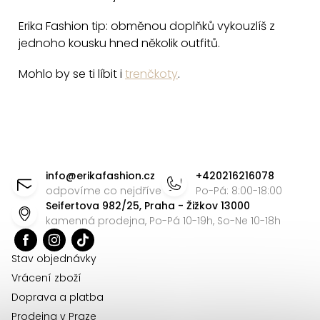
Erika Fashion tip: obměnou doplňků vykouzlíš z
jednoho kousku hned několik outfitů.
Mohlo by se ti líbit i
trenčkoty
.
Z
á
info
@
erikafashion.cz
+420216216078
p
odpovíme co nejdříve
Po-Pá: 8:00-18:00
Seifertova 982/25, Praha - Žižkov 13000
a
kamenná prodejna, Po-Pá 10-19h, So-Ne 10-18h
t
í
Stav objednávky
Vrácení zboží
Doprava a platba
Prodejna v Praze