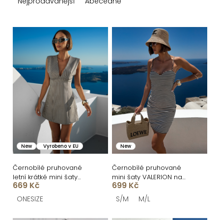
z
Nejprodávanější
Abecedně
e
n
V
í
ý
p
p
r
i
o
s
d
p
u
r
k
o
New
Vyrobeno v EU
New
t
d
ů
u
Černobílé pruhované
Černobílé pruhované
letní krátké mini šaty
mini šaty VALERION na
k
669 Kč
699 Kč
BALUNE
ramínka
t
ONESIZE
S/M
M/L
ů