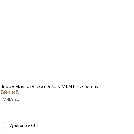
Hnědé elastické dlouhé šaty MIKALE s průstřihy
594 Kč
ONESIZE
Vyrobeno v EU