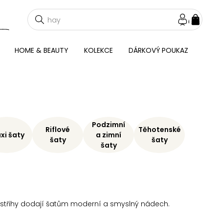
NÁKU
KOŠÍ
HOME & BEAUTY
KOLEKCE
DÁRKOVÝ POUKAZ
Podzimní
Riflové
Těhotenské
xi šaty
a zimní
šaty
šaty
šaty
Průstřihy dodají šatům moderní a smyslný nádech.