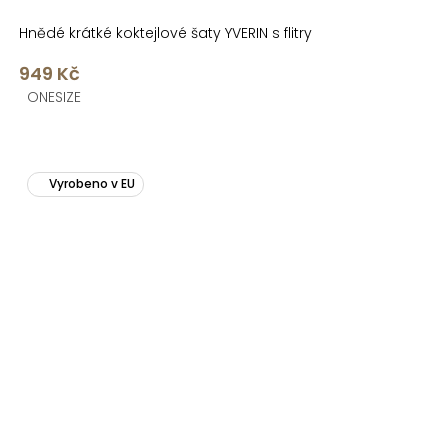
Hnědé krátké koktejlové šaty YVERIN s flitry
949 Kč
ONESIZE
Vyrobeno v EU