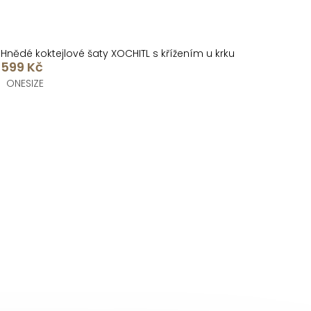
Hnědé koktejlové šaty XOCHITL s křížením u krku
599 Kč
ONESIZE