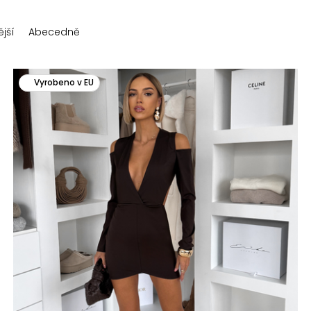
jší
Abecedně
Vyrobeno v EU