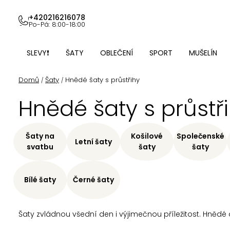
Přejít
na
+420216216078
Po-Pá: 8:00-18:00
obsah
SLEVY❗
ŠATY
OBLEČENÍ
SPORT
MUŠELÍN
Domů
Šaty
Hnědé šaty s průstřihy
/
/
Hnědé šaty s průstř
Šaty na
Košilové
Společenské
Letní šaty
svatbu
šaty
šaty
Bílé šaty
Černé šaty
Šaty zvládnou všední den i výjimečnou příležitost. Hnědé