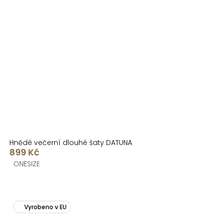
Hnědé večerní dlouhé šaty DATUNA
899 Kč
ONESIZE
Vyrobeno v EU