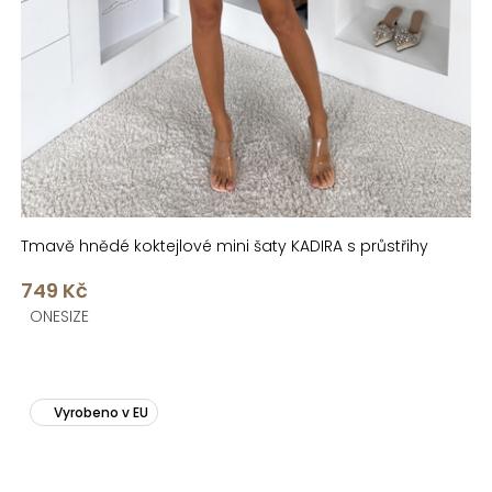
Tmavě hnědé koktejlové mini šaty KADIRA s průstřihy
749 Kč
ONESIZE
Vyrobeno v EU