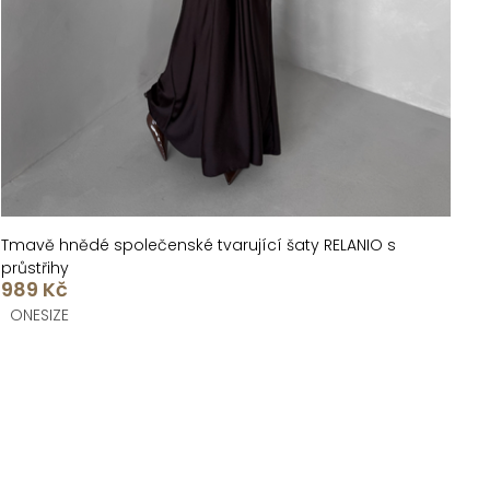
Tmavě hnědé společenské tvarující šaty RELANIO s
průstřihy
989 Kč
ONESIZE