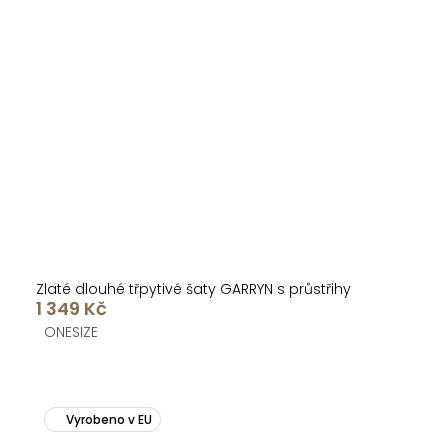
Zlaté dlouhé třpytivé šaty GARRYN s průstřihy
1 349 Kč
ONESIZE
Vyrobeno v EU