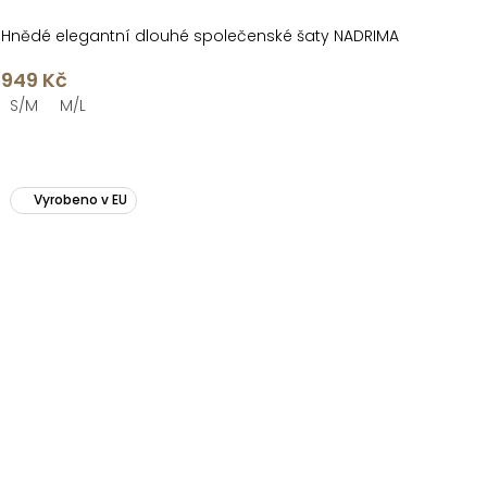
Hnědé elegantní dlouhé společenské šaty NADRIMA
949 Kč
S/M
M/L
Vyrobeno v EU