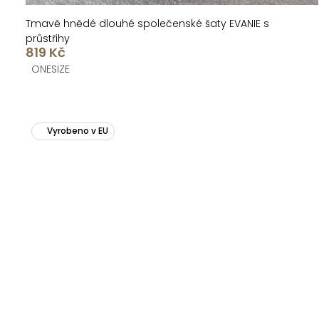
Tmavě hnědé dlouhé společenské šaty EVANIE s
průstřihy
819 Kč
ONESIZE
Vyrobeno v EU