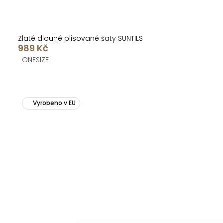
Zlaté dlouhé plisované šaty SUNTILS
989 Kč
ONESIZE
Vyrobeno v EU