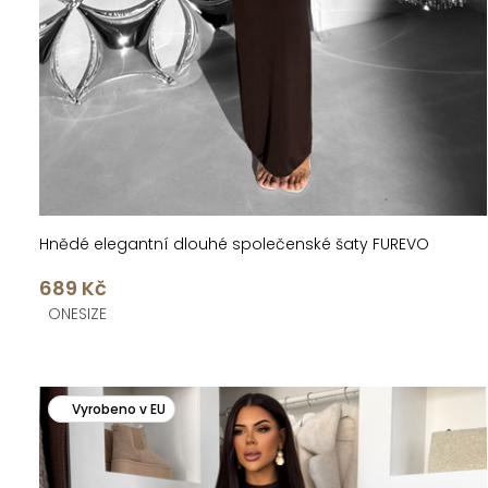
k
u
t
k
ů
t
ů
Hnědé elegantní dlouhé společenské šaty FUREVO
689 Kč
ONESIZE
Vyrobeno v EU