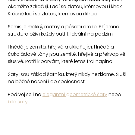
l
okamžitě zdražují. Ladí se zlatou, krémovou i khaki.
á
Krásně ladí se zlatou, krémovou i khaki.
d
a
Semiš je měkký, matný a působí draze. Příjemná
c
struktura oživí každý outfit. Ideální na podzim.
í
Hnědá je zemitá, hřejivá a uklidňující. Hnědé a
p
čokoládové tóny jsou zemité, hřejivé a překvapivě
r
slušivé. Patří k barvám, které letos frčí naplno.
v
k
Šaty jsou základ šatníku, který nikdy nezklame. Sluší
y
na běžné nošení i do společnosti.
v
Podívej se i na
elegantní geometrické šaty
nebo
ý
bílé šaty
.
p
i
s
u
Z