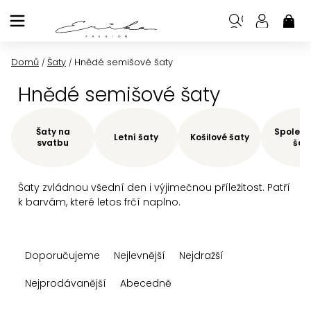
Přejít
na
NÁK
KOŠ
obsah
Domů
Šaty
Hnědé semišové šaty
/
/
Hnědé semišové šaty
Šaty na
Společe
Letní šaty
Košilové šaty
svatbu
šat
Šaty zvládnou všední den i výjimečnou příležitost. Patří
k barvám, které letos frčí naplno.
Ř
Doporučujeme
Nejlevnější
Nejdražší
a
z
Nejprodávanější
Abecedně
e