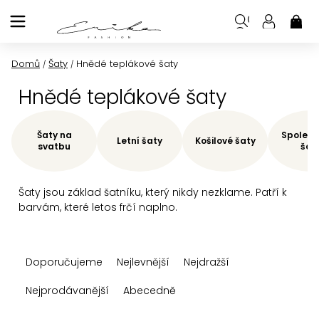
Přejít
na
NÁK
KOŠ
obsah
Domů
Šaty
Hnědé teplákové šaty
/
/
Hnědé teplákové šaty
Šaty na
Společe
Letní šaty
Košilové šaty
svatbu
šat
Šaty jsou základ šatníku, který nikdy nezklame. Patří k
barvám, které letos frčí naplno.
Ř
Doporučujeme
Nejlevnější
Nejdražší
a
z
Nejprodávanější
Abecedně
e