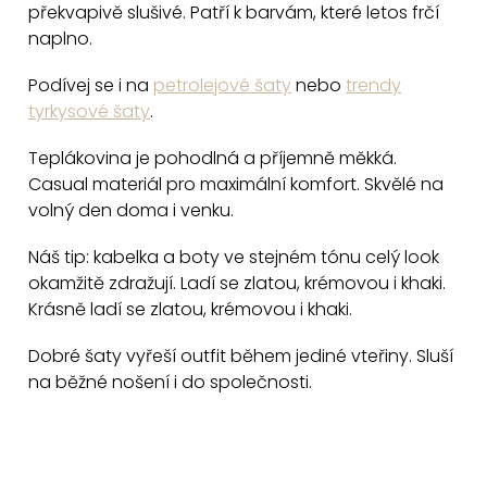
d
překvapivě slušivé. Patří k barvám, které letos frčí
a
naplno.
c
Podívej se i na
petrolejové šaty
nebo
trendy
í
tyrkysové šaty
.
p
r
Teplákovina je pohodlná a příjemně měkká.
v
Casual materiál pro maximální komfort. Skvělé na
k
volný den doma i venku.
y
v
Náš tip: kabelka a boty ve stejném tónu celý look
okamžitě zdražují. Ladí se zlatou, krémovou i khaki.
ý
Krásně ladí se zlatou, krémovou i khaki.
p
i
Dobré šaty vyřeší outfit během jediné vteřiny. Sluší
s
na běžné nošení i do společnosti.
u