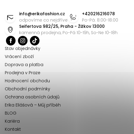
Z
á
info
@
erikafashion.cz
+420216216078
p
odpovíme co nejdříve
Po-Pá: 8:00-18:00
Seifertova 982/25, Praha - Žižkov 13000
a
kamenná prodejna, Po-Pá 10-19h, So-Ne 10-18h
t
í
Stav objednávky
Vrácení zboží
Doprava a platba
Prodejna v Praze
Hodnocení obchodu
Obchodní podmínky
Ochrana osobních údajů
Erika Eliášová – Můj příběh
BLOG
Kariéra
Kontakt