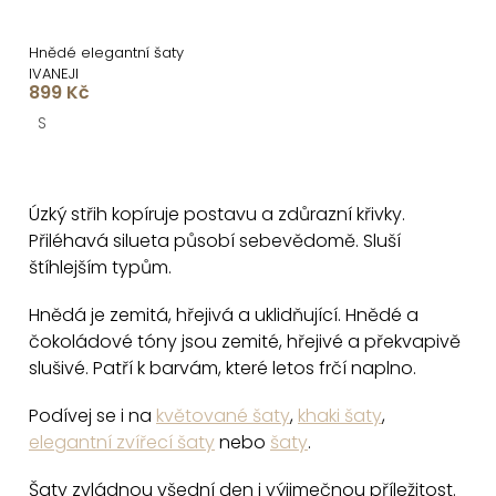
Hnědé elegantní šaty
IVANEJI
899 Kč
S
O
v
Úzký střih kopíruje postavu a zdůrazní křivky.
l
Přiléhavá silueta působí sebevědomě. Sluší
á
štíhlejším typům.
d
a
Hnědá je zemitá, hřejivá a uklidňující. Hnědé a
c
čokoládové tóny jsou zemité, hřejivé a překvapivě
slušivé. Patří k barvám, které letos frčí naplno.
í
p
Podívej se i na
květované šaty
,
khaki šaty
,
r
elegantní zvířecí šaty
nebo
šaty
.
v
k
Šaty zvládnou všední den i výjimečnou příležitost.