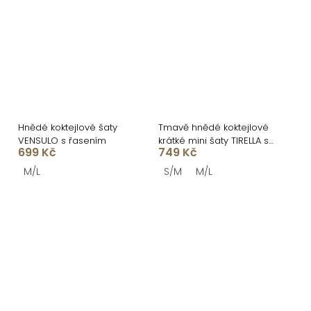
Hnědé koktejlové šaty
Tmavě hnědé koktejlové
VENSULO s řasením
krátké mini šaty TIRELLA s
699 Kč
749 Kč
řasením
M/L
S/M
M/L