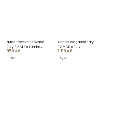
Nude třpytivé síťované
Hnědé elegantní šaty
šaty RINATE s kamínky
TOMOE s flitry
959 Kč
1 119 Kč
S/M
S/M