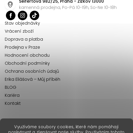
Seifertova 982/25, Praha - Žižkov 13000
a
kamenná prodejna, Po-Pá 10-19h, So-Ne 10-18h
t
í
Stav objednávky
Vrácení zboží
Doprava a platba
Prodejna v Praze
Hodnocení obchodu
Obchodní podmínky
Ochrana osobních údajů
Erika Eliášová – Můj příběh
BLOG
Kariéra
Kontakt
Využíváme soubory cookies, které nám pomáhají
erikafashion.sk
poskytovat a zlepšovat naše služby. Používáním tohoto