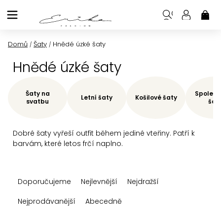
Přejít
na
NÁK
KOŠ
obsah
Domů
Šaty
Hnědé úzké šaty
/
/
Hnědé úzké šaty
Šaty na
Společe
Letní šaty
Košilové šaty
svatbu
šat
Dobré šaty vyřeší outfit během jediné vteřiny. Patří k
barvám, které letos frčí naplno.
Ř
Doporučujeme
Nejlevnější
Nejdražší
a
z
Nejprodávanější
Abecedně
e