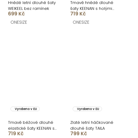
Hnědé letní dlouhé šaty
Tmavě hnědé dlouhé
WEIKEEL bez ramínek
šaty KEENAN s holými
699 Kč
719 Kč
zády
ONESIZE
ONESIZE
Vyrobeno v EU
Vyrobeno v EU
Tmavě béžové dlouhé
Zlaté letní háčkované
elastické šaty KEENAN s
dlouhé šaty TAILA
719 Kč
799 Kč
holými zády