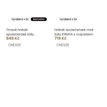
Vyrobeno v EU
Bestseller
Vyrobeno v EU
Tmavě hnědé
Hnědé společenské midi
společenské šaty
šaty KYRAYA s rozparkem
849 Kč
719 Kč
FIAMMAR na jedno
rameno
ONESIZE
ONESIZE