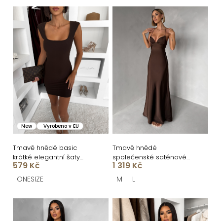
n
V
í
ý
p
p
r
i
o
s
d
p
u
r
k
o
New
Vyrobeno v EU
t
d
ů
u
Tmavě hnědé basic
Tmavě hnědé
krátké elegantní šaty
společenské saténové
k
579 Kč
1 319 Kč
SOTARA
dlouhé šaty ZUNDARA
t
ONESIZE
M
L
ů