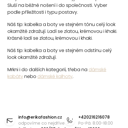
y
Sluší na běžné nošení i do společnosti. Vyber
v
podle příležitosti i typu postavy.
ý
Náš tip: kabelka a boty ve stejném tónu celý look
p
okamžitě zdražují. Ladí se zlatou, krémovou i khaki.
i
Krásně ladí se zlatou, krémovou i khaki.
s
u
Náš tip: kabelka a boty ve stejném odstínu celý
look okamžitě zdražují.
Mrkni i do dalších kategorií, třeba na
dámské
kabáty
nebo
dámské kalhoty
.
Z
á
info
@
erikafashion.cz
+420216216078
p
odpovíme co nejdříve
Po-Pá: 8:00-18:00