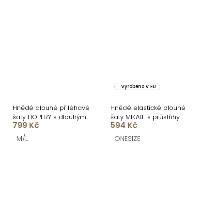
Vyrobeno v EU
Hnědé dlouhé přiléhavé
Hnědé elastické dlouhé
šaty HOPERY s dlouhým
šaty MIKALE s průstřihy
799 Kč
594 Kč
rukávem
M/L
ONESIZE