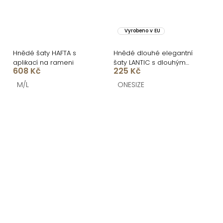
Vyrobeno v EU
Hnědé šaty HAFTA s
Hnědé dlouhé elegantní
aplikací na rameni
šaty LANTIC s dlouhým
608 Kč
225 Kč
rukávem
M/L
ONESIZE