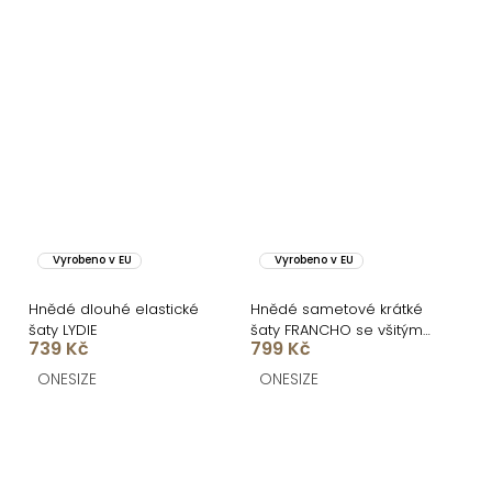
Vyrobeno v EU
Vyrobeno v EU
Hnědé dlouhé elastické
Hnědé sametové krátké
šaty LYDIE
šaty FRANCHO se všitými
739 Kč
799 Kč
kraťásky
ONESIZE
ONESIZE