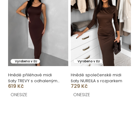
Vyrobeno v EU
Vyrobeno v EU
Hnědé přiléhavé midi
Hnědé společenské midi
šaty TREVY s odhalenými
šaty NUREILA s rozparkem
619 Kč
729 Kč
zády
ONESIZE
ONESIZE