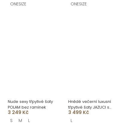
ONESIZE
ONESIZE
Nude sexy třpytivé šaty
Hnědé večerní luxusní
POLAM bez ramínek
třpytivé šaty JAZUCI s
3 249 Kč
3 499 Kč
rozparkem a body
S
M
L
L