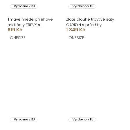
Vyrobeno v EU
Vyrobeno v EU
Tmavě hnědé přiléhavé
Zlaté dlouhé třpytivé šaty
midi šaty TREVY s
GARRYN s průstřihy
619 Kč
1 349 Kč
rozparkem
ONESIZE
ONESIZE
Vyrobeno v EU
Vyrobeno v EU