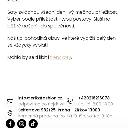
s
u
Šaty zvládnou všední den i výjimečnou příležitost.
Vyber podle příležitosti i typu postavy. Sluší na
běžné nošení i do společnosti.
Náš tip: pohodlná obuv, ve které vydržíš celý den,
se vždycky vyplatí.
Mohlo by se ti líbit i
trenčkoty
.
Z
á
info
@
erikafashion.cz
+420216216078
p
odpovíme co nejdříve
Po-Pá: 8:00-18:00
Seifertova 982/25, Praha - Žižkov 13000
a
kamenná prodejna, Po-Pá 10-19h, So-Ne 10-18h
t