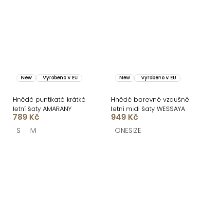
New
Vyrobeno v EU
New
Vyrobeno v EU
Hnědé puntíkaté krátké
Hnědé barevné vzdušné
letní šaty AMARANY
letní midi šaty WESSAYA
789 Kč
949 Kč
S
M
ONESIZE