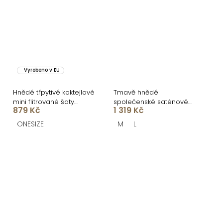
Vyrobeno v EU
Hnědé třpytivé koktejlové
Tmavě hnědé
mini flitrované šaty
společenské saténové
879 Kč
1 319 Kč
QOREMI
dlouhé šaty ZUNDARA
ONESIZE
M
L