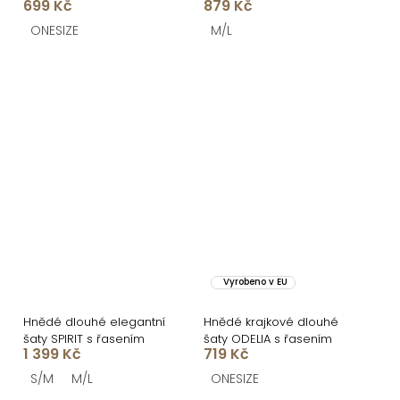
699 Kč
879 Kč
s krajkou
ONESIZE
M/L
Vyrobeno v EU
Hnědé dlouhé elegantní
Hnědé krajkové dlouhé
šaty SPIRIT s řasením
šaty ODELIA s řasením
1 399 Kč
719 Kč
S/M
M/L
ONESIZE