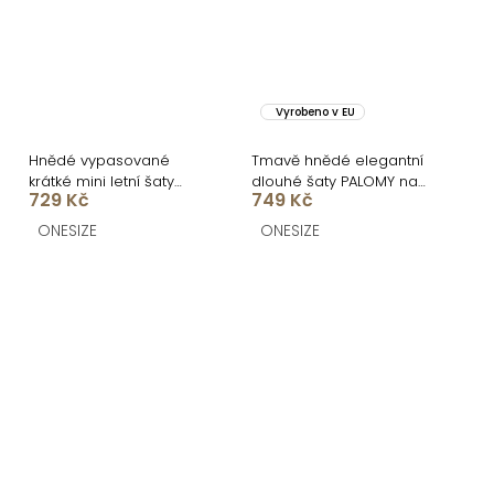
Vyrobeno v EU
Hnědé vypasované
Tmavě hnědé elegantní
krátké mini letní šaty
dlouhé šaty PALOMY na
729 Kč
749 Kč
NOEMYA
ramínkách
ONESIZE
ONESIZE