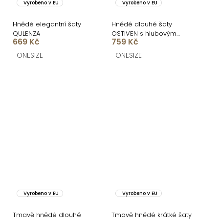
Vyrobeno v EU
Vyrobeno v EU
Hnědé elegantní šaty
Hnědé dlouhé šaty
QULENZA
OSTIVEN s hlubovým
669 Kč
759 Kč
výstřihem
ONESIZE
ONESIZE
Vyrobeno v EU
Vyrobeno v EU
Tmavě hnědé dlouhé
Tmavě hnědé krátké šaty