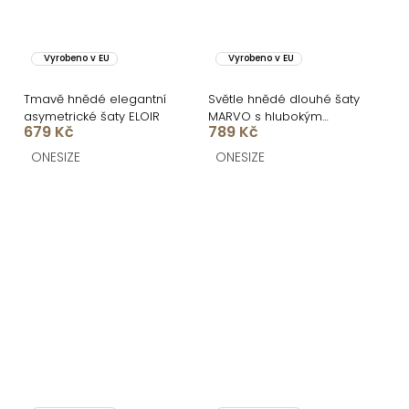
Vyrobeno v EU
Vyrobeno v EU
Tmavě hnědé elegantní
Světle hnědé dlouhé šaty
asymetrické šaty ELOIR
MARVO s hlubokým
679 Kč
789 Kč
výstřihem
ONESIZE
ONESIZE