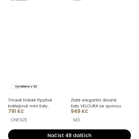
Vyrobeno v EU
Tmavě hnědé třpytivé
Zlaté elegantní dlouhé
koktejlové mini šaty
šaty VELOURA se sponou
791 Kč
949 Kč
VEKOMA
ONESIZE
M/L
Načíst 48 dalších