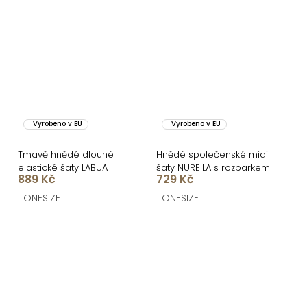
Vyrobeno v EU
Vyrobeno v EU
Tmavě hnědé dlouhé
Hnědé společenské midi
elastické šaty LABUA
šaty NUREILA s rozparkem
889 Kč
729 Kč
ONESIZE
ONESIZE