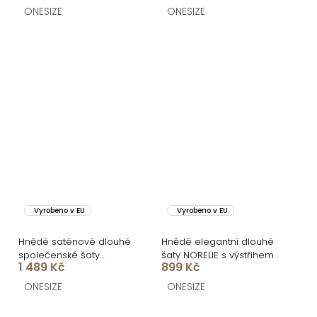
ONESIZE
ONESIZE
Vyrobeno v EU
Vyrobeno v EU
Hnědé saténové dlouhé
Hnědé elegantní dlouhé
společenské šaty
šaty NORELIE s výstřihem
1 489 Kč
899 Kč
LUNOREX
ONESIZE
ONESIZE