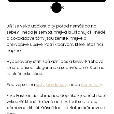
O
1
3
S
v
t
l
r
á
Blíží se velká událost a ty pořád nemáš co na
á
d
sebe? Hnědá je zemitá, hřejivá a uklidňující. Hnědé
n
a
a čokoládové tóny jsou zemité, hřejivé a
k
překvapivě slušivé. Patří k barvám, které letos frčí
c
o
naplno.
v
í
á
p
Vypasovaný střih zdůrazní pas a křivky. Přiléhavá
n
r
silueta působí elegantně a sebevědomě. Sluší na
í
v
společenské akce.
k
y
Podívej se i na
šaty
,
bordó šaty
nebo
černé šaty
.
v
Erika Fashion tip: obměnou doplňků z jedněch šatů
ý
vykouzlíš klidně tři různé outfity. Ladí se zlatou,
p
krémovou i khaki. Krásně ladí se zlatou, krémovou i
i
khaki.