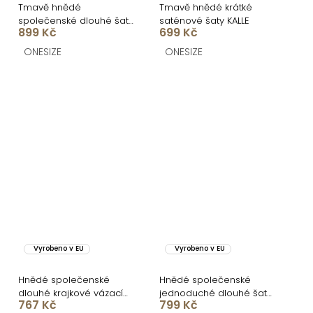
Tmavě hnědé
Tmavě hnědé krátké
společenské dlouhé šaty
saténové šaty KALLE
899 Kč
699 Kč
SANQULA
ONESIZE
ONESIZE
Vyrobeno v EU
Vyrobeno v EU
Hnědé společenské
Hnědé společenské
dlouhé krajkové vázací
jednoduché dlouhé šaty
767 Kč
799 Kč
šaty ZERULON
CARMIYA