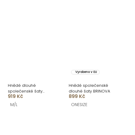
Vyrobeno v EU
Hnědé dlouhé
Hnědé společenské
společenské šaty
dlouhé šaty BRINOVA
919 Kč
899 Kč
AVENZIA na ramínka
M/L
ONESIZE