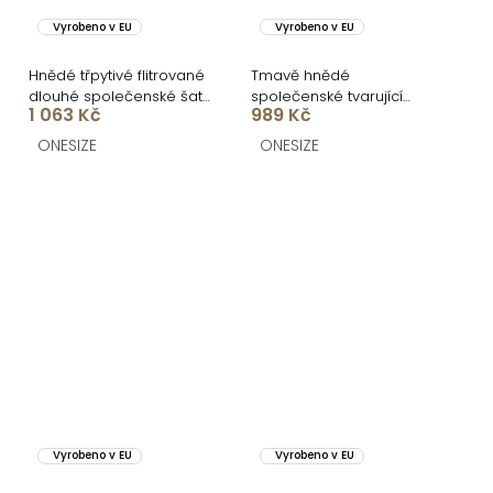
Vyrobeno v EU
Vyrobeno v EU
Hnědé třpytivé flitrované
Tmavě hnědé
dlouhé společenské šaty
společenské tvarující
1 063 Kč
989 Kč
LORVEA na ramínka
šaty RELANIO s průstřihy
ONESIZE
ONESIZE
Vyrobeno v EU
Vyrobeno v EU