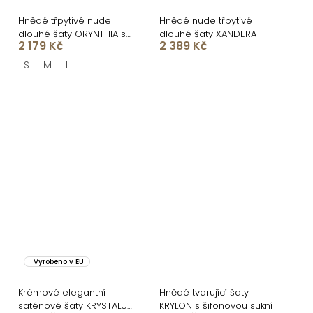
Hnědé třpytivé nude
Hnědé nude třpytivé
dlouhé šaty ORYNTHIA s
dlouhé šaty XANDERA
2 179 Kč
2 389 Kč
kamínky
S
M
L
L
Vyrobeno v EU
Krémové elegantní
Hnědé tvarující šaty
saténové šaty KRYSTALU
KRYLON s šifonovou sukní