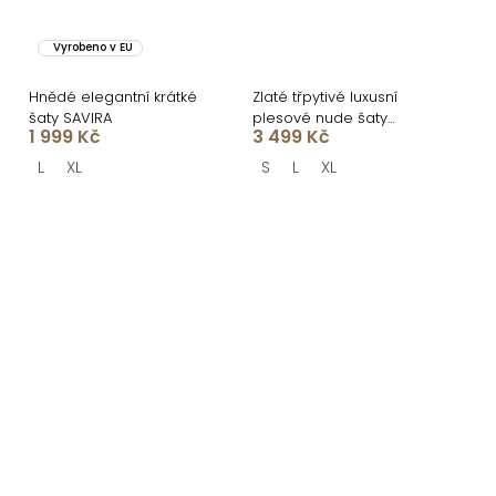
Vyrobeno v EU
Hnědé elegantní krátké
Zlaté třpytivé luxusní
šaty SAVIRA
plesové nude šaty
1 999 Kč
3 499 Kč
ROVENSA
L
XL
S
L
XL