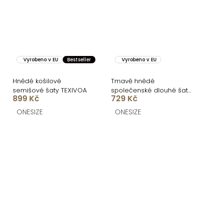
Vyrobeno v EU
Bestseller
Vyrobeno v EU
Hnědé košilové
Tmavě hnědé
semišové šaty TEXIVOA
společenské dlouhé šaty
899 Kč
729 Kč
OLIVINE
ONESIZE
ONESIZE