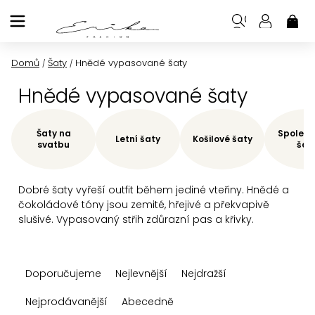
Přejít
na
NÁK
KOŠ
obsah
Domů
Šaty
Hnědé vypasované šaty
/
/
Hnědé vypasované šaty
Šaty na
Společe
Letní šaty
Košilové šaty
svatbu
šat
Dobré šaty vyřeší outfit během jediné vteřiny. Hnědé a
čokoládové tóny jsou zemité, hřejivé a překvapivě
slušivé. Vypasovaný střih zdůrazní pas a křivky.
Ř
Doporučujeme
Nejlevnější
Nejdražší
a
z
Nejprodávanější
Abecedně