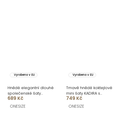
Vyrobeno v EU
Vyrobeno v EU
Hnědé elegantní dlouhé
Tmavě hnědé koktejlové
společenské šaty
mini šaty KADIRA s
689 Kč
749 Kč
FUREVO
průstřihy
ONESIZE
ONESIZE