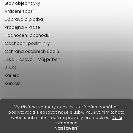
í
Stav objednávky
Vrácení zboží
Doprava a platba
Prodejna v Praze
Hodnocení obchodu
Obchodní podmínky
Ochrana osobních údajů
Erika Eliášová – Můj příběh
BLOG
Kariéra
Kontakt
Využíváme soubory cookies, které nám pomáhají
erikafashion.sk
poskytovat a zlepšovat naše služby. Používáním tohoto
Copyright 2026
Erika Fashion
. Všechna práva vyhrazena.
webu souhlasíte s našimi pravidly pro cookies.
Další
Vytvořil Shoptet Premium
&
informace
Nastavení