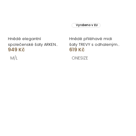
Vyrobeno v EU
Hnědé elegantní
Hnědé přiléhavé midi
společenské šaty ARKENY
šaty TREVY s odhalenými
949 Kč
619 Kč
s ozdobou
zády
M/L
ONESIZE