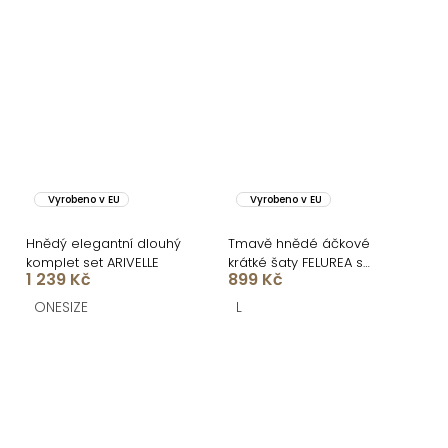
Vyrobeno v EU
Vyrobeno v EU
Hnědý elegantní dlouhý
Tmavě hnědé áčkové
komplet set ARIVELLE
krátké šaty FELUREA s
1 239 Kč
899 Kč
páskem
ONESIZE
L