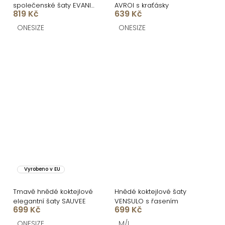
společenské šaty EVANIE
AVROI s kraťásky
819 Kč
639 Kč
s průstřihy
ONESIZE
ONESIZE
Vyrobeno v EU
Tmavě hnědé koktejlové
Hnědé koktejlové šaty
elegantní šaty SAUVEE
VENSULO s řasením
699 Kč
699 Kč
ONESIZE
M/L