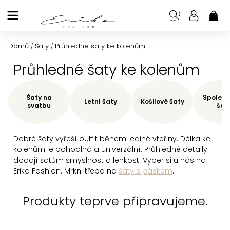
Přejít
na
NÁK
KOŠ
obsah
Domů
Šaty
Průhledné šaty ke kolenům
/
/
Průhledné šaty ke kolenům
Šaty na
Společe
Letní šaty
Košilové šaty
svatbu
šat
Dobré šaty vyřeší outfit během jediné vteřiny. Délka ke
kolenům je pohodlná a univerzální. Průhledné detaily
dodají šatům smyslnost a lehkost. Vyber si u nás na
Erika Fashion. Mrkni třeba na
šaty s páskem
.
Produkty teprve připravujeme.