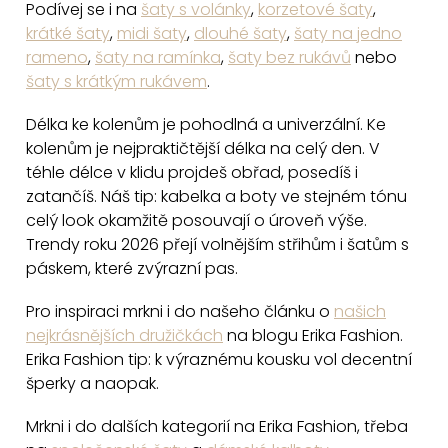
Podívej se i na
šaty s volánky
,
korzetové šaty
,
krátké šaty
,
midi šaty
,
dlouhé šaty
,
šaty na jedno
rameno
,
šaty na ramínka
,
šaty bez rukávů
nebo
šaty s krátkým rukávem
.
Délka ke kolenům je pohodlná a univerzální. Ke
kolenům je nejpraktičtější délka na celý den. V
téhle délce v klidu projdeš obřad, posedíš i
zatančíš. Náš tip: kabelka a boty ve stejném tónu
celý look okamžitě posouvají o úroveň výše.
Trendy roku 2026 přejí volnějším střihům i šatům s
páskem, které zvýrazní pas.
Pro inspiraci mrkni i do našeho článku o
našich
nejkrásnějších družičkách
na blogu Erika Fashion.
Erika Fashion tip: k výraznému kousku vol decentní
šperky a naopak.
Mrkni i do dalších kategorií na Erika Fashion, třeba