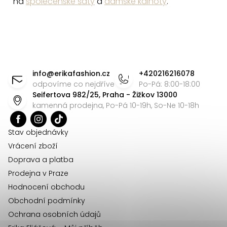
na
společenské šaty
a
dámské kalhoty
.
Z
á
info
@
erikafashion.cz
+420216216078
p
odpovíme co nejdříve
Po-Pá: 8:00-18:00
Seifertova 982/25, Praha - Žižkov 13000
a
kamenná prodejna, Po-Pá 10-19h, So-Ne 10-18h
t
í
Stav objednávky
Vrácení zboží
Doprava a platba
Prodejna v Praze
Hodnocení obchodu
Obchodní podmínky
Ochrana osobních údajů