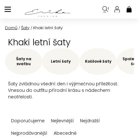
Přejít
na
NÁK
KOŠ
obsah
Domů
Šaty
Khaki letní šaty
/
/
Khaki letní šaty
Šaty na
Společe
Letní šaty
Košilové šaty
svatbu
šat
Šaty zvládnou všední den i výjimečnou příležitost.
Vnesou do outfitu přírodní krásu s nádechem
neotřelosti.
Ř
Doporučujeme
Nejlevnější
Nejdražší
a
z
Nejprodávanější
Abecedně