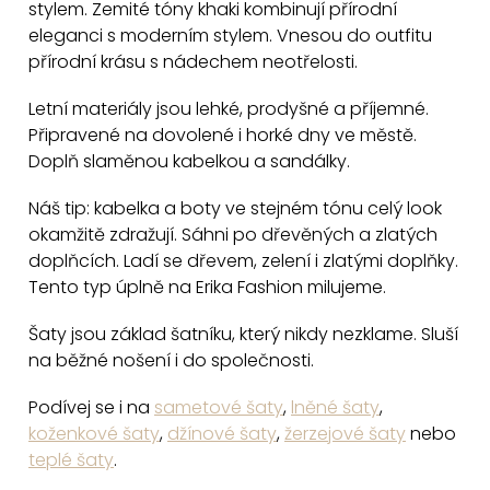
stylem. Zemité tóny khaki kombinují přírodní
d
eleganci s moderním stylem. Vnesou do outfitu
a
přírodní krásu s nádechem neotřelosti.
c
Letní materiály jsou lehké, prodyšné a příjemné.
í
Připravené na dovolené i horké dny ve městě.
p
Doplň slaměnou kabelkou a sandálky.
r
v
Náš tip: kabelka a boty ve stejném tónu celý look
k
okamžitě zdražují. Sáhni po dřevěných a zlatých
y
doplňcích. Ladí se dřevem, zelení i zlatými doplňky.
v
Tento typ úplně na Erika Fashion milujeme.
ý
Šaty jsou základ šatníku, který nikdy nezklame. Sluší
p
na běžné nošení i do společnosti.
i
s
Podívej se i na
sametové šaty
,
lněné šaty
,
u
koženkové šaty
,
džínové šaty
,
žerzejové šaty
nebo
teplé šaty
.