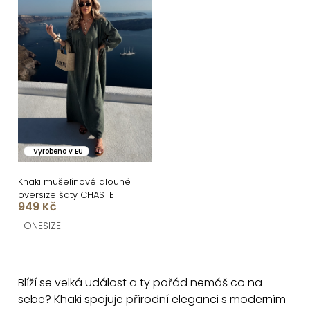
Vyrobeno v EU
Khaki mušelínové dlouhé
oversize šaty CHASTE
949 Kč
ONESIZE
O
v
Blíží se velká událost a ty pořád nemáš co na
l
sebe? Khaki spojuje přírodní eleganci s moderním
á