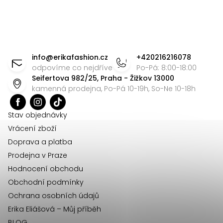
Z
á
info
@
erikafashion.cz
+420216216078
p
odpovíme co nejdříve
Po-Pá: 8:00-18:00
Seifertova 982/25, Praha - Žižkov 13000
a
kamenná prodejna, Po-Pá 10-19h, So-Ne 10-18h
t
í
Stav objednávky
Vrácení zboží
Doprava a platba
Prodejna v Praze
Hodnocení obchodu
Obchodní podmínky
Ochrana osobních údajů
Erika Eliášová – Můj příběh
BLOG