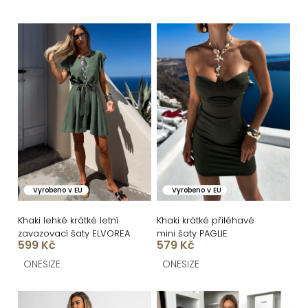
e
n
V
í
ý
p
p
r
i
o
s
d
p
u
r
k
o
Vyrobeno v EU
Vyrobeno v EU
t
d
ů
u
Khaki lehké krátké letní
Khaki krátké přiléhavé
zavazovací šaty ELVOREA
mini šaty PAGLIE
k
599 Kč
579 Kč
t
ONESIZE
ONESIZE
ů