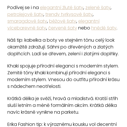
a
Podívej se i na
elegantní žluté šaty
,
zelené šaty
,
c
petrolejové šaty
,
trendy tyrkysové šaty
,
smaragdové šaty
,
béžové šaty
,
elegantní
í
vícebarevné šaty
,
červené šaty
nebo
hnědé šaty
.
p
r
Náš tip: kabelka a boty ve stejném tónu celý look
v
okamžitě zdražují. Sáhni po dřevěných a zlatých
k
doplňcích. Ladí se dřevem, zelení i zlatými doplňky.
y
v
Khaki spojuje přírodní eleganci s moderním stylem.
Zemité tóny khaki kombinují přírodní eleganci s
ý
moderním stylem. Vnesou do outfitu přírodní krásu
p
s nádechem neotřelosti.
i
s
Krátká délka je svěží, hravá a mladistvá. Kratší střih
u
sluší letním a méně formálním akcím. Krátká délka
navíc krásně vynikne na parketu.
Erika Fashion tip: k výraznému kousku vol decentní