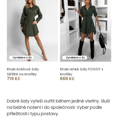
Vyrobeno v EU
Vyrobeno v EU
Khaki košilové šaty
Khaki lehké šaty FOGGY s
SIERRA na knoflíky
knoflíky
719 Kč
669 Kč
O
v
Dobré šaty vyřeší outfit během jediné vteřiny. Sluší
l
na běžné nošení i do společnosti. Vyber podle
á
příležitosti i typu postavy.
d