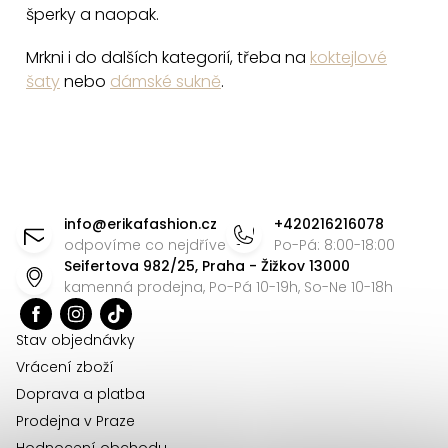
šperky a naopak.
Mrkni i do dalších kategorií, třeba na
koktejlové
šaty
nebo
dámské sukně
.
Z
á
info
@
erikafashion.cz
+420216216078
p
odpovíme co nejdříve
Po-Pá: 8:00-18:00
Seifertova 982/25, Praha - Žižkov 13000
a
kamenná prodejna, Po-Pá 10-19h, So-Ne 10-18h
t
í
Stav objednávky
Vrácení zboží
Doprava a platba
Prodejna v Praze