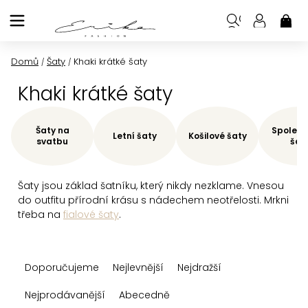
Přejít
na
NÁK
KOŠ
obsah
Domů
Šaty
Khaki krátké šaty
/
/
Khaki krátké šaty
Šaty na
Společe
Letní šaty
Košilové šaty
svatbu
šat
Šaty jsou základ šatníku, který nikdy nezklame. Vnesou
do outfitu přírodní krásu s nádechem neotřelosti. Mrkni
třeba na
fialové šaty
.
Ř
Doporučujeme
Nejlevnější
Nejdražší
a
z
Nejprodávanější
Abecedně