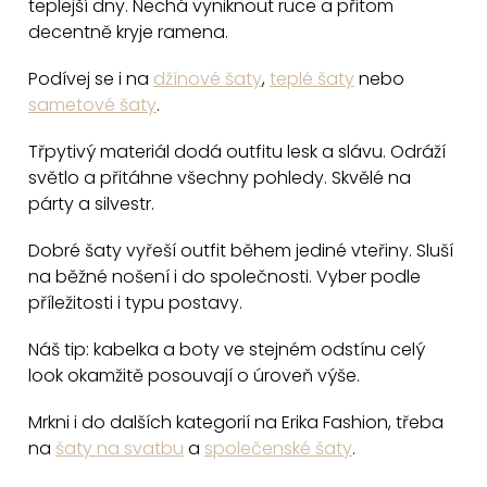
teplejší dny. Nechá vyniknout ruce a přitom
p
decentně kryje ramena.
r
v
Podívej se i na
džínové šaty
,
teplé šaty
nebo
k
sametové šaty
.
y
v
Třpytivý materiál dodá outfitu lesk a slávu. Odráží
světlo a přitáhne všechny pohledy. Skvělé na
ý
párty a silvestr.
p
i
Dobré šaty vyřeší outfit během jediné vteřiny. Sluší
s
na běžné nošení i do společnosti. Vyber podle
u
příležitosti i typu postavy.
Náš tip: kabelka a boty ve stejném odstínu celý
look okamžitě posouvají o úroveň výše.
Mrkni i do dalších kategorií na Erika Fashion, třeba
na
šaty na svatbu
a
společenské šaty
.