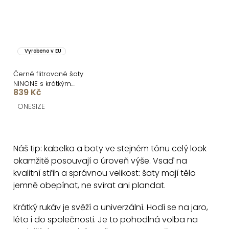
Vyrobeno v EU
Černé flitrované šaty
NINONE s krátkým
839 Kč
rukávem
ONESIZE
O
v
Náš tip: kabelka a boty ve stejném tónu celý look
l
okamžitě posouvají o úroveň výše. Vsaď na
á
kvalitní střih a správnou velikost: šaty mají tělo
d
jemně obepínat, ne svírat ani plandat.
a
c
Krátký rukáv je svěží a univerzální. Hodí se na jaro,
léto i do společnosti. Je to pohodlná volba na
í