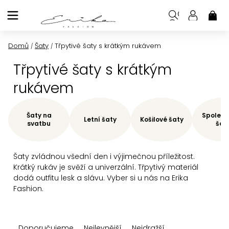
Přejít
na
NÁK
KOŠ
obsah
Domů
Šaty
Třpytivé šaty s krátkým rukávem
/
/
Třpytivé šaty s krátkým
rukávem
Šaty na
Společe
Letní šaty
Košilové šaty
svatbu
šat
Šaty zvládnou všední den i výjimečnou příležitost.
Krátký rukáv je svěží a univerzální. Třpytivý materiál
dodá outfitu lesk a slávu. Vyber si u nás na Erika
Fashion.
Ř
Doporučujeme
Nejlevnější
Nejdražší