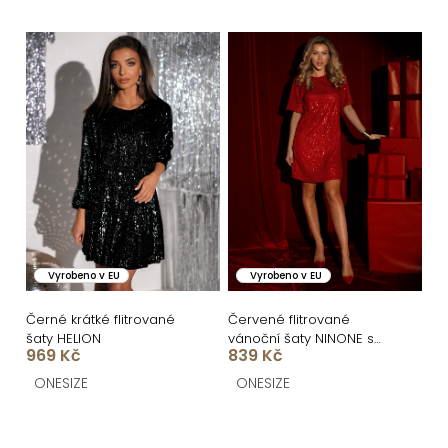
ů
Vyrobeno v EU
Vyrobeno v EU
Černé krátké flitrované
Červené flitrované
šaty HELION
vánoční šaty NINONE s
969 Kč
839 Kč
krátkým rukávem
ONESIZE
ONESIZE