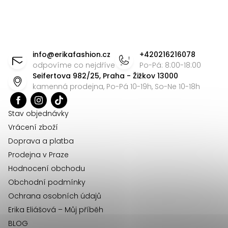
Z
á
info
@
erikafashion.cz
+420216216078
p
odpovíme co nejdříve
Po-Pá: 8:00-18:00
Seifertova 982/25, Praha - Žižkov 13000
a
kamenná prodejna, Po-Pá 10-19h, So-Ne 10-18h
t
í
Stav objednávky
Vrácení zboží
Doprava a platba
Prodejna v Praze
Hodnocení obchodu
Obchodní podmínky
Ochrana osobních údajů
Erika Eliášová – Můj příběh
BLOG