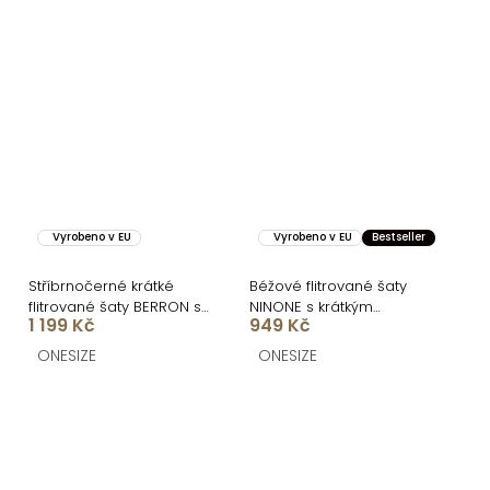
Vyrobeno v EU
Vyrobeno v EU
Bestseller
Stříbrnočerné krátké
Béžové flitrované šaty
flitrované šaty BERRON s
NINONE s krátkým
1 199 Kč
949 Kč
výstřihem
rukávem
ONESIZE
ONESIZE