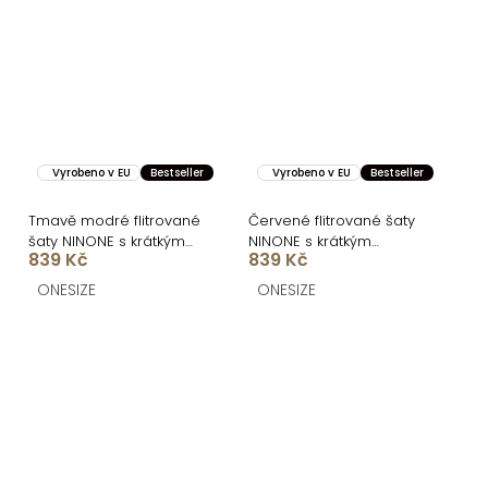
Vyrobeno v EU
Bestseller
Vyrobeno v EU
Bestseller
Tmavě modré flitrované
Červené flitrované šaty
šaty NINONE s krátkým
NINONE s krátkým
839 Kč
839 Kč
rukávem
rukávem
ONESIZE
ONESIZE