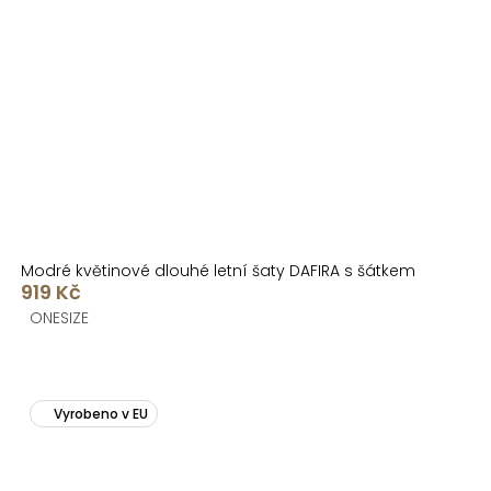
Modré květinové dlouhé letní šaty DAFIRA s šátkem
919 Kč
ONESIZE
Vyrobeno v EU