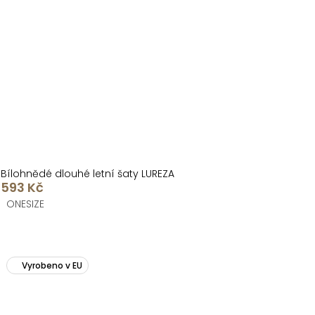
Bílohnědé dlouhé letní šaty LUREZA
593 Kč
ONESIZE
Vyrobeno v EU