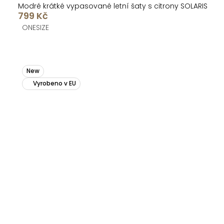
Modré krátké vypasované letní šaty s citrony SOLARIS
799 Kč
ONESIZE
New
Vyrobeno v EU