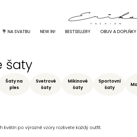
💐 NA SVATBU
NEW IN!
BESTSELLERY
OBUV A DOPLŇKY
 šaty
Šaty na
Svetrové
Mikinové
Sportovní
Ma
ples
šaty
šaty
šaty
 květin po výrazné vzory rozkvete každý outfit.