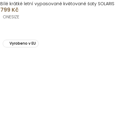
Bílé krátké letní vypasované květované šaty SOLARIS
799 Kč
ONESIZE
Vyrobeno v EU