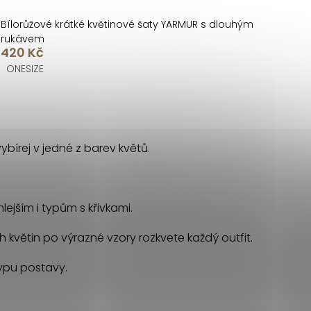
Bílorůžové krátké květinové šaty YARMUR s dlouhým
rukávem
420 Kč
ONESIZE
ybírej v jedné z barev květů.
ejším i typům s křivkami.
 květin po výrazné vzory rozkvete každý outfit.
typu postavy.