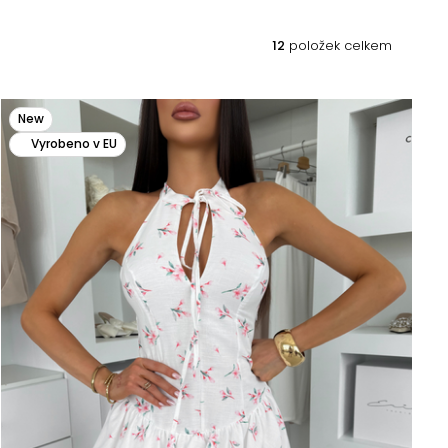
12
položek celkem
New
Vyrobeno v EU