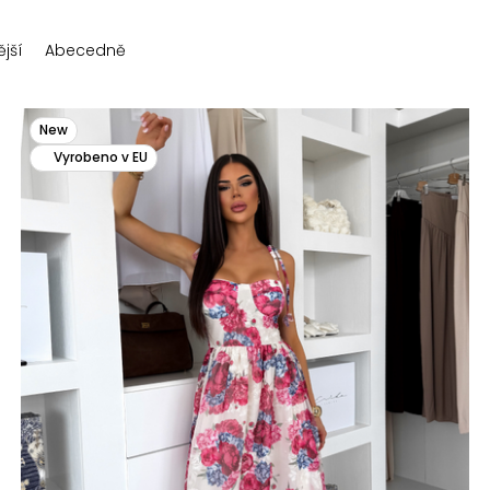
jší
Abecedně
New
Vyrobeno v EU