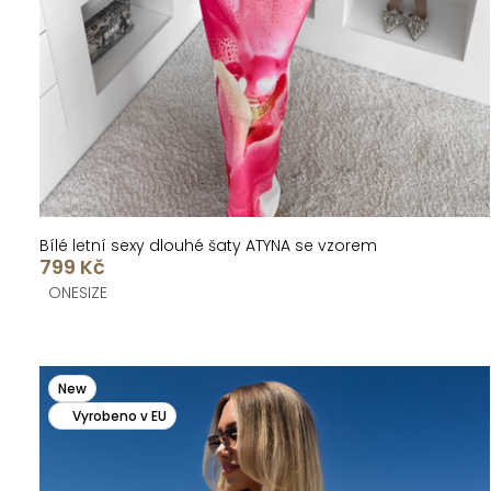
k
u
t
k
ů
t
ů
Bílé letní sexy dlouhé šaty ATYNA se vzorem
799 Kč
ONESIZE
New
Vyrobeno v EU