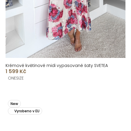
Krémové květinové midi vypasované šaty SVETEA
1 599 Kč
ONESIZE
New
Vyrobeno v EU