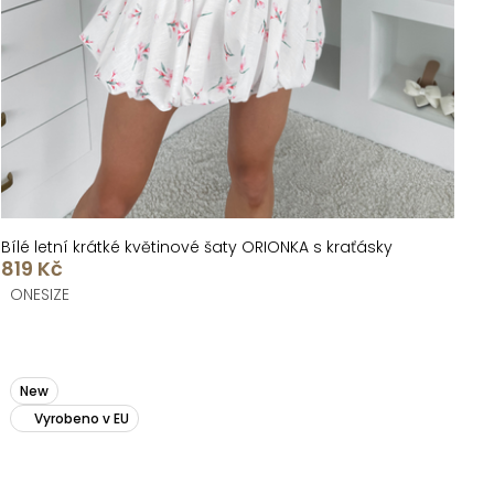
Bílé letní krátké květinové šaty ORIONKA s kraťásky
819 Kč
ONESIZE
New
Vyrobeno v EU