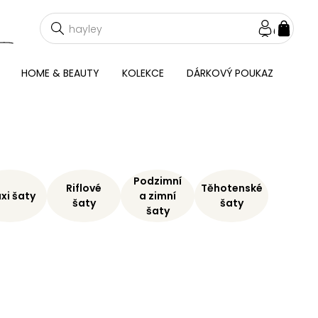
NÁKU
KOŠÍ
HOME & BEAUTY
KOLEKCE
DÁRKOVÝ POUKAZ
Podzimní
Riflové
Těhotenské
xi šaty
a zimní
šaty
šaty
šaty