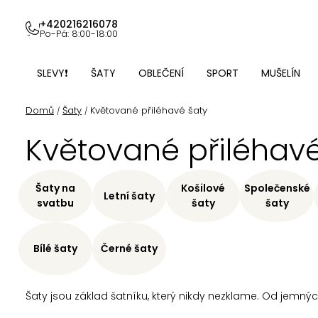
Přejít
na
+420216216078
Po-Pá: 8:00-18:00
obsah
SLEVY❗
ŠATY
OBLEČENÍ
SPORT
MUŠELÍN
Domů
Šaty
Květované přiléhavé šaty
/
/
Květované přiléhavé
Šaty na
Košilové
Společenské
Letní šaty
svatbu
šaty
šaty
Bílé šaty
Černé šaty
Šaty jsou základ šatníku, který nikdy nezklame. Od jemných