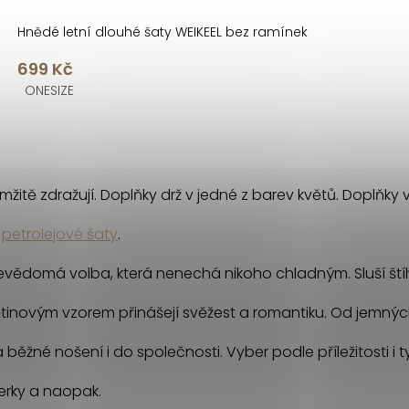
Hnědé letní dlouhé šaty WEIKEEL bez ramínek
699 Kč
ONESIZE
žitě zdražují. Doplňky drž v jedné z barev květů. Doplňky v
o
petrolejové šaty
.
ebevědomá volba, která nenechá nikoho chladným. Sluší štíhl
větinovým vzorem přinášejí svěžest a romantiku. Od jemných
a běžné nošení i do společnosti. Vyber podle příležitosti i 
perky a naopak.