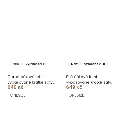
New
Vyrobeno v EU
New
Vyrobeno v EU
Černé áčkové letní
Bílé áčkové letní
vypasované krátké šaty
vypasované krátké šaty
649 Kč
649 Kč
BUMBLEE
BUMBLEE
ONESIZE
ONESIZE