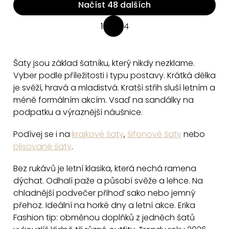
Načíst 48 dalších
O
1
4
S
v
t
l
r
á
Šaty jsou základ šatníku, který nikdy nezklame.
á
d
Vyber podle příležitosti i typu postavy. Krátká délka
n
a
je svěží, hravá a mladistvá. Kratší střih sluší letním a
k
méně formálním akcím. Vsaď na sandálky na
c
o
podpatku a výraznější náušnice.
v
í
á
p
Podívej se i na
krajkové šaty
,
šifonové šaty
nebo
n
r
plisované šaty
.
í
v
k
Bez rukávů je letní klasika, která nechá ramena
y
dýchat. Odhalí paže a působí svěže a lehce. Na
chladnější podvečer přihoď sako nebo jemný
v
přehoz. Ideální na horké dny a letní akce. Erika
ý
Fashion tip: obměnou doplňků z jedněch šatů
p