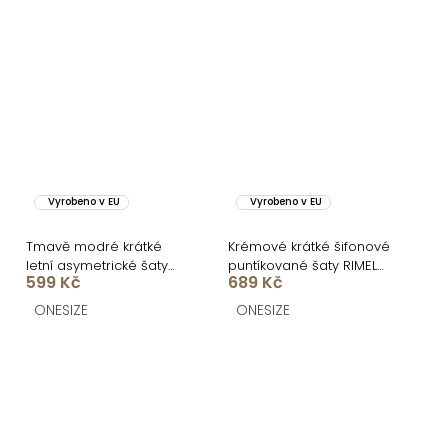
Vyrobeno v EU
Vyrobeno v EU
Tmavě modré krátké
Krémové krátké šifonové
letní asymetrické šaty
puntíkované šaty RIMELO
599 Kč
689 Kč
DELVINA
s kraťásky
ONESIZE
ONESIZE