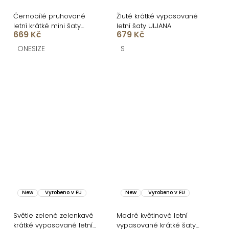
Černobílé pruhované
Žluté krátké vypasované
letní krátké mini šaty
letní šaty ULJANA
669 Kč
679 Kč
BALUNE
ONESIZE
S
New
Vyrobeno v EU
New
Vyrobeno v EU
Světle zelené zelenkavé
Modré květinové letní
krátké vypasované letní
vypasované krátké šaty