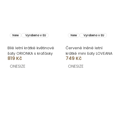
New
Vyrobeno v EU
New
Vyrobeno v EU
Bílé letní krátké květinové
Červené lněné letní
šaty ORIONKA s kraťásky
krátké mini šaty LOVEANA
819 Kč
749 Kč
ONESIZE
ONESIZE