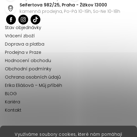
p
Seifertova 982/25, Praha - Žižkov 13000
a
kamenná prodejna, Po-Pá 10-19h, So-Ne 10-18h
t
í
Stav objednávky
Vrácení zboží
Doprava a platba
Prodejna v Praze
Hodnocení obchodu
Obchodní podmínky
Ochrana osobních údajů
Erika Eliášová – Můj příběh
BLOG
Kariéra
Kontakt
Využíváme soubory cookies, které nám pomáhají
erikafashion.sk