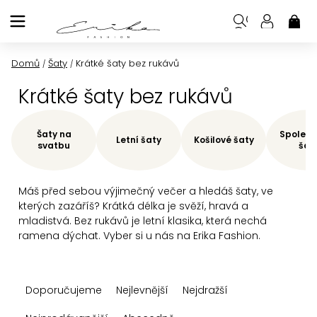
Přejít
na
NÁK
KOŠ
obsah
Domů
Šaty
Krátké šaty bez rukávů
/
/
Krátké šaty bez rukávů
Šaty na
Společe
Letní šaty
Košilové šaty
svatbu
šat
Máš před sebou výjimečný večer a hledáš šaty, ve
kterých zazáříš? Krátká délka je svěží, hravá a
mladistvá. Bez rukávů je letní klasika, která nechá
ramena dýchat. Vyber si u nás na Erika Fashion.
Ř
Doporučujeme
Nejlevnější
Nejdražší
a