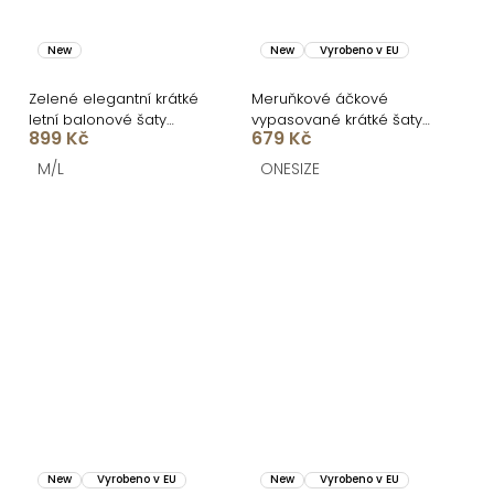
New
New
Vyrobeno v EU
Zelené elegantní krátké
Meruňkové áčkové
letní balonové šaty
vypasované krátké šaty
899 Kč
679 Kč
LEONYA
ULJANA s kytkami
M/L
ONESIZE
New
Vyrobeno v EU
New
Vyrobeno v EU