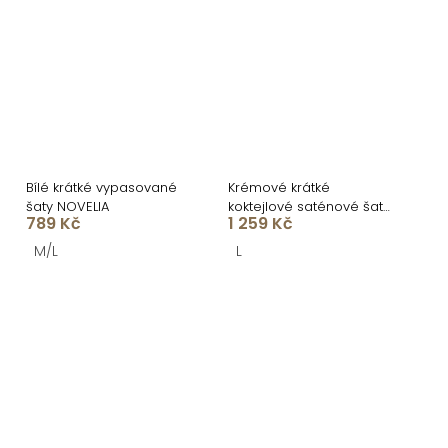
Bílé krátké vypasované
Krémové krátké
šaty NOVELIA
koktejlové saténové šaty
789 Kč
1 259 Kč
AMESTIA
M/L
L