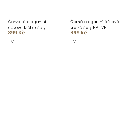
Červené elegantní
Černé elegantní áčkové
áčkové krátké šaty
krátké šaty NATIVE
899 Kč
899 Kč
NATIVE
M
L
M
L