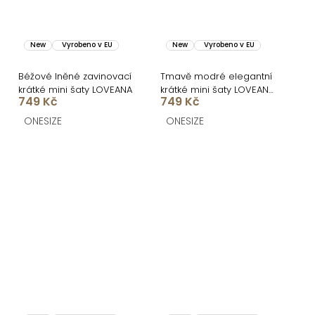
New
Vyrobeno v EU
New
Vyrobeno v EU
Béžové lněné zavinovací
Tmavě modré elegantní
krátké mini šaty LOVEANA
krátké mini šaty LOVEANA
749 Kč
749 Kč
s volánkem
ONESIZE
ONESIZE