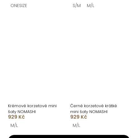
ONESIZE
S/M
M/L
Krémové korzetové mini
Černé korzetové krátké
šaty NOMASHI
mini šaty NOMASHI
929 Kč
929 Kč
M/L
M/L