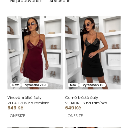
z
Nejprodávanější
Abecedně
e
n
V
í
ý
p
p
r
i
o
s
d
p
u
r
k
o
New
Vyrobeno v EU
New
Vyrobeno v EU
t
d
ů
u
Vínové krátké šaty
Černé krátké šaty
VELIADROS na ramínka
VELIADROS na ramínka
k
649 Kč
649 Kč
t
ONESIZE
ONESIZE
ů