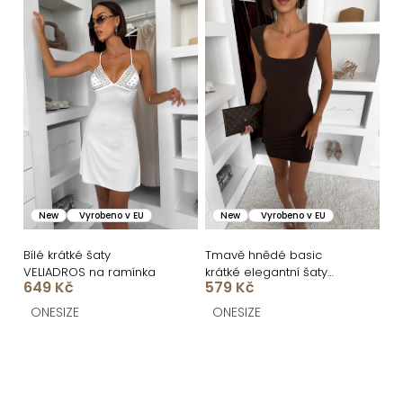
New
Vyrobeno v EU
New
Vyrobeno v EU
Bílé krátké šaty
Tmavě hnědé basic
VELIADROS na ramínka
krátké elegantní šaty
649 Kč
579 Kč
SOTARA
ONESIZE
ONESIZE