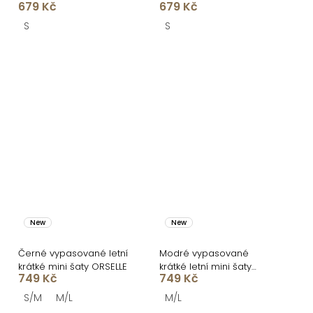
679 Kč
679 Kč
šaty ULJANA
ULJANA
S
S
New
New
Černé vypasované letní
Modré vypasované
krátké mini šaty ORSELLE
krátké letní mini šaty
749 Kč
749 Kč
ORSELLE
S/M
M/L
M/L