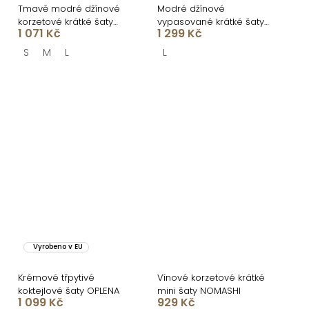
Tmavě modré džínové
Modré džínové
korzetové krátké šaty
vypasované krátké šaty
1 071 Kč
1 299 Kč
PHONIC
MUNDIS
S
M
L
L
Vyrobeno v EU
Krémové třpytivé
Vínové korzetové krátké
koktejlové šaty OPLENA
mini šaty NOMASHI
1 099 Kč
929 Kč