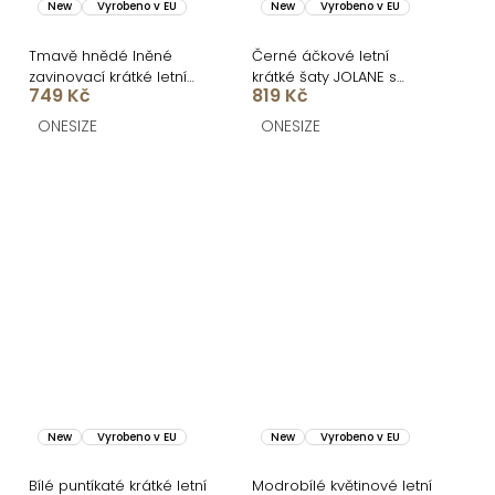
New
Vyrobeno v EU
New
Vyrobeno v EU
Tmavě hnědé lněné
Černé áčkové letní
zavinovací krátké letní
krátké šaty JOLANE s
749 Kč
819 Kč
šaty LOVEANA
puntíky
ONESIZE
ONESIZE
New
Vyrobeno v EU
New
Vyrobeno v EU
Bílé puntíkaté krátké letní
Modrobílé květinové letní