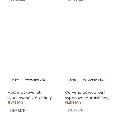
New
Vyrobeno v EU
New
Vyrobeno v EU
Modré áčkové letní
Červené áčkové letní
vypasované krátké šaty
vypasované krátké šaty
679 Kč
649 Kč
ULJANA s kytkami
BUMBLEE
ONESIZE
ONESIZE