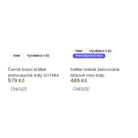
New
Vyrobeno v EU
New
Vyrobeno v EU
Předobjednávka
Černé basic krátké
Světle hnědé žebrované
jednoduché šaty SOTARA
áčkové mini šaty
579 Kč
489 Kč
CASSYNE
ONESIZE
ONESIZE