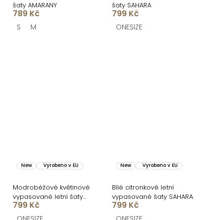
šaty AMARANY
šaty SAHARA
789 Kč
799 Kč
S
M
ONESIZE
New
Vyrobeno v EU
New
Vyrobeno v EU
Modrobéžové květinové
Bílé citronkové letní
vypasované letní šaty
vypasované šaty SAHARA
799 Kč
799 Kč
SAHARA
ONESIZE
ONESIZE