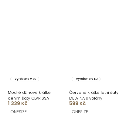
Vyrobeno v EU
Vyrobeno v EU
Modré džínové krátké
Červené krátké letní šaty
denim šaty CLARISSA
DELVINA s volány
1 339 Kč
599 Kč
ONESIZE
ONESIZE