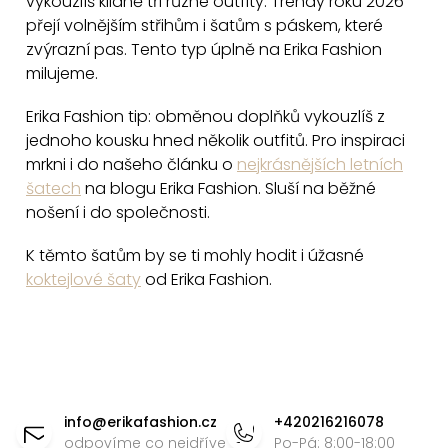
vykouzlíš klidně tři různé outfity. Trendy roku 2026
i
přejí volnějším střihům i šatům s páskem, které
s
zvýrazní pas. Tento typ úplně na Erika Fashion
u
milujeme.
Erika Fashion tip: obměnou doplňků vykouzlíš z
jednoho kousku hned několik outfitů. Pro inspiraci
mrkni i do našeho článku o
nejkrásnějších letních
šatech
na blogu Erika Fashion. Sluší na běžné
nošení i do společnosti.
K těmto šatům by se ti mohly hodit i úžasné
koktejlové šaty
od Erika Fashion.
Z
á
info
@
erikafashion.cz
+420216216078
odpovíme co nejdříve
Po-Pá: 8:00-18:00