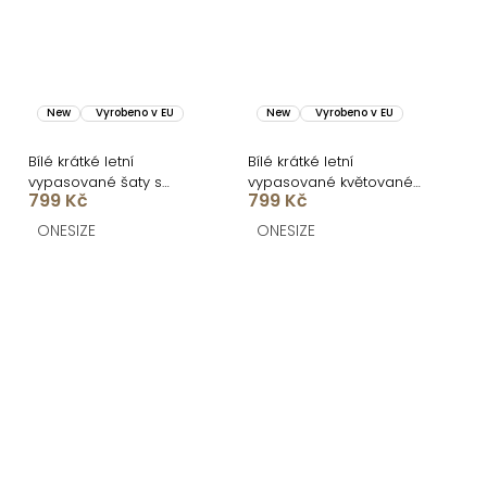
New
Vyrobeno v EU
New
Vyrobeno v EU
Bílé krátké letní
Bílé krátké letní
vypasované šaty s
vypasované květované
799 Kč
799 Kč
citrony SOLARIS
šaty SOLARIS
ONESIZE
ONESIZE