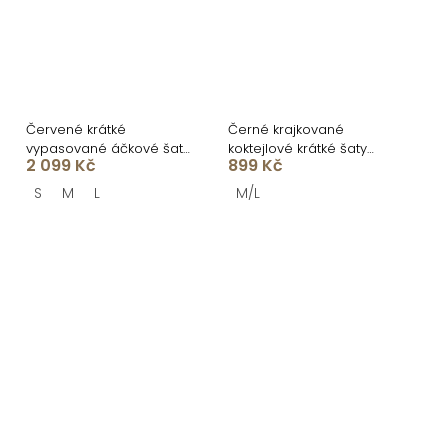
Červené krátké
Černé krajkované
vypasované áčkové šaty
koktejlové krátké šaty
2 099 Kč
899 Kč
MIRELYS s kamínky
QUINTESSA
S
M
L
M/L