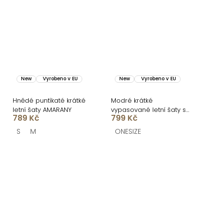
New
Vyrobeno v EU
New
Vyrobeno v EU
Hnědé puntíkaté krátké
Modré krátké
letní šaty AMARANY
vypasované letní šaty s
789 Kč
799 Kč
citrony SOLARIS
S
M
ONESIZE