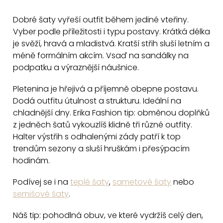
v
Dobré šaty vyřeší outfit během jediné vteřiny.
l
Vyber podle příležitosti i typu postavy. Krátká délka
á
je svěží, hravá a mladistvá. Kratší střih sluší letním a
d
méně formálním akcím. Vsaď na sandálky na
a
podpatku a výraznější náušnice.
c
Pletenina je hřejivá a příjemně obepne postavu.
í
Dodá outfitu útulnost a strukturu. Ideální na
p
chladnější dny. Erika Fashion tip: obměnou doplňků
r
z jedněch šatů vykouzlíš klidně tři různé outfity.
v
Halter výstřih s odhalenými zády patří k top
k
trendům sezony a sluší hruškám i přesýpacím
y
hodinám.
v
ý
Podívej se i na
teplé šaty
,
sametové šaty
nebo
p
semišové šaty
.
i
Náš tip: pohodlná obuv, ve které vydržíš celý den,
s