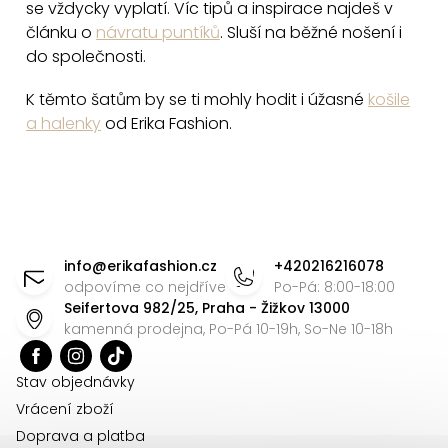
se vždycky vyplatí. Víc tipů a inspirace najdeš v
u
článku o
návratu puntíků
. Sluší na běžné nošení i
do společnosti.
K těmto šatům by se ti mohly hodit i úžasné
košile
a halenky
od Erika Fashion.
Z
á
info
@
erikafashion.cz
+420216216078
p
odpovíme co nejdříve
Po-Pá: 8:00-18:00
Seifertova 982/25, Praha - Žižkov 13000
a
kamenná prodejna, Po-Pá 10-19h, So-Ne 10-18h
t
í
Stav objednávky
Vrácení zboží
Doprava a platba