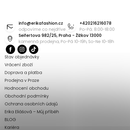
Z
á
info
@
erikafashion.cz
+420216216078
p
odpovíme co nejdříve
Po-Pá: 8:00-18:00
Seifertova 982/25, Praha - Žižkov 13000
a
kamenná prodejna, Po-Pá 10-19h, So-Ne 10-18h
t
í
Stav objednávky
Vrácení zboží
Doprava a platba
Prodejna v Praze
Hodnocení obchodu
Obchodní podmínky
Ochrana osobních údajů
Erika Eliášová – Můj příběh
BLOG
Kariéra