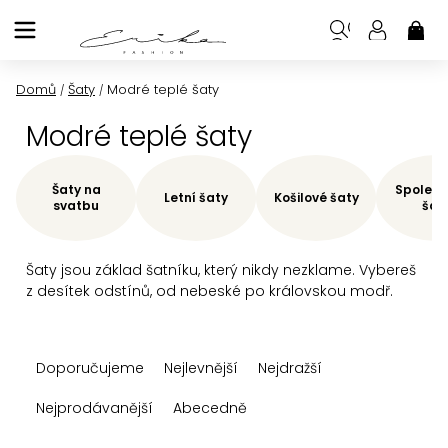
Přejít
na
NÁK
KOŠ
obsah
Domů
Šaty
Modré teplé šaty
/
/
Modré teplé šaty
Šaty na
Společe
Letní šaty
Košilové šaty
svatbu
šat
Šaty jsou základ šatníku, který nikdy nezklame. Vybereš
z desítek odstínů, od nebeské po královskou modř.
Ř
Doporučujeme
Nejlevnější
Nejdražší
a
z
Nejprodávanější
Abecedně
e