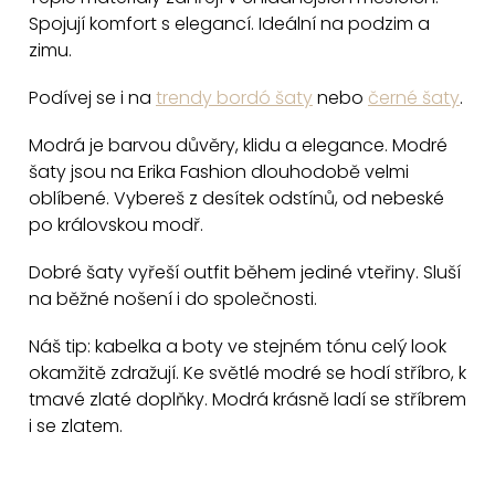
l
Spojují komfort s elegancí. Ideální na podzim a
á
zimu.
d
a
Podívej se i na
trendy bordó šaty
nebo
černé šaty
.
c
Modrá je barvou důvěry, klidu a elegance. Modré
í
šaty jsou na Erika Fashion dlouhodobě velmi
p
oblíbené. Vybereš z desítek odstínů, od nebeské
r
po královskou modř.
v
k
Dobré šaty vyřeší outfit během jediné vteřiny. Sluší
y
na běžné nošení i do společnosti.
v
Náš tip: kabelka a boty ve stejném tónu celý look
ý
okamžitě zdražují. Ke světlé modré se hodí stříbro, k
p
tmavé zlaté doplňky. Modrá krásně ladí se stříbrem
i
i se zlatem.
s
u