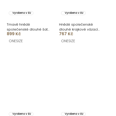
Vyrobeno v EU
Vyrobeno v EU
Tmavě hnědé
Hnědé společenské
společenské dlouhé šaty
dlouhé krajkové vázací
899 Kč
767 Kč
SANQULA
šaty ZERULON
ONESIZE
ONESIZE
Vyrobeno v EU
Vyrobeno v EU