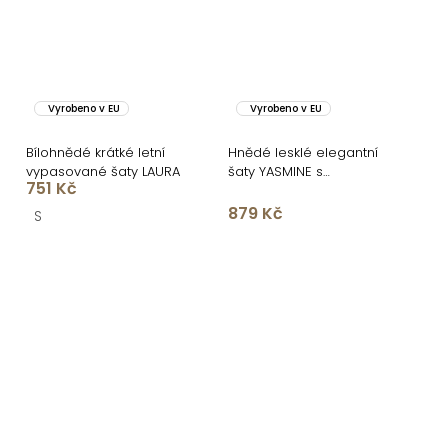
Vyrobeno v EU
Vyrobeno v EU
Bílohnědé krátké letní
Hnědé lesklé elegantní
vypasované šaty LAURA
šaty YASMINE s
751 Kč
rozparkem
879 Kč
S