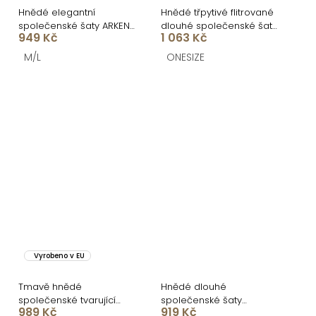
Hnědé elegantní
Hnědé třpytivé flitrované
společenské šaty ARKENY
dlouhé společenské šaty
949 Kč
1 063 Kč
s ozdobou
LORVEA na ramínka
M/L
ONESIZE
Vyrobeno v EU
Tmavě hnědé
Hnědé dlouhé
společenské tvarující
společenské šaty
989 Kč
919 Kč
šaty RELANIO s průstřihy
AVENZIA na ramínka