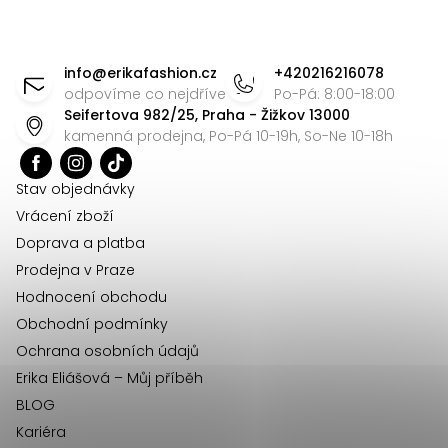
ý
Z
p
á
i
info
@
erikafashion.cz
+420216216078
p
odpovíme co nejdříve
Po-Pá: 8:00-18:00
s
Seifertova 982/25, Praha - Žižkov 13000
u
a
kamenná prodejna, Po-Pá 10-19h, So-Ne 10-18h
t
í
Stav objednávky
Vrácení zboží
Doprava a platba
Prodejna v Praze
Hodnocení obchodu
Obchodní podmínky
Ochrana osobních údajů
Erika Eliášová – Můj příběh
BLOG
Kariéra