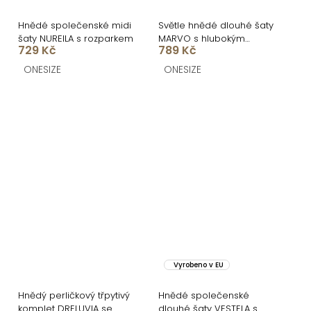
Hnědé společenské midi
Světle hnědé dlouhé šaty
šaty NUREILA s rozparkem
MARVO s hlubokým
729 Kč
789 Kč
výstřihem
ONESIZE
ONESIZE
Vyrobeno v EU
Hnědý perličkový třpytivý
Hnědé společenské
komplet DRELUVIA se
dlouhé šaty VESTELA s