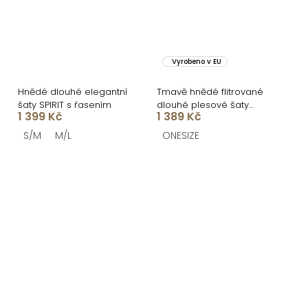
Vyrobeno v EU
Hnědé dlouhé elegantní
Tmavě hnědé flitrované
šaty SPIRIT s řasením
dlouhé plesové šaty
1 399 Kč
1 389 Kč
SCINTIA
S/M
M/L
ONESIZE