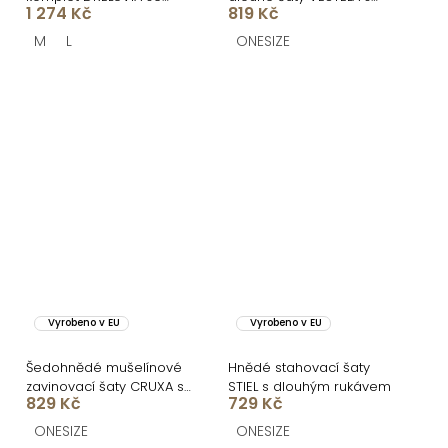
1 274 Kč
819 Kč
sukní
vlečkou
M
L
ONESIZE
Vyrobeno v EU
Vyrobeno v EU
Šedohnědé mušelínové
Hnědé stahovací šaty
zavinovací šaty CRUXA s
STIEL s dlouhým rukávem
829 Kč
729 Kč
dlouhým rukávem
ONESIZE
ONESIZE