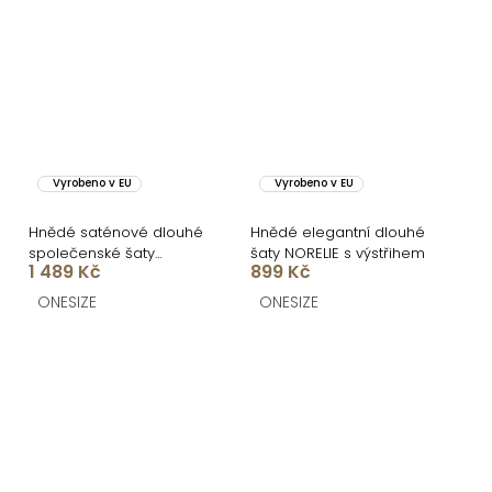
Vyrobeno v EU
Vyrobeno v EU
Hnědé saténové dlouhé
Hnědé elegantní dlouhé
společenské šaty
šaty NORELIE s výstřihem
1 489 Kč
899 Kč
LUNOREX
ONESIZE
ONESIZE