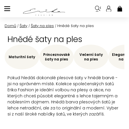
Přejít
na
NÁK
KOŠ
obsah
Domů
Šaty
Šaty na ples
Hnědé šaty na ples
/
/
/
Hnědé šaty na ples
Princeznovské
Večerní šaty
Elegantn
Maturitní šaty
šaty na ples
na ples
na pl
Pokud
hledáš dokonalé plesové šaty v hnědé barvě -
jsi na správném místě. Kolekce společenských šatů
Erika Fashion je ideální volbou na plesy a akce, na
kterých chceš působit elegantně
s lehce tajemným a
noblesním dojmem. Hnědá barva plesových šatů je
lehce netradiční, ale za to originální a moderní. Vyber
si z naší široké nabídky šatů, ve kterých zazáříš.