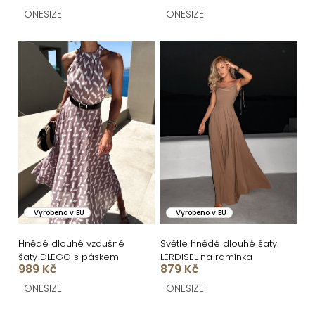
rameno
t
ONESIZE
ONESIZE
ů
Vyrobeno v EU
Vyrobeno v EU
Hnědé dlouhé vzdušné
Světle hnědé dlouhé šaty
šaty DLEGO s páskem
LERDISEL na ramínka
989 Kč
879 Kč
ONESIZE
ONESIZE