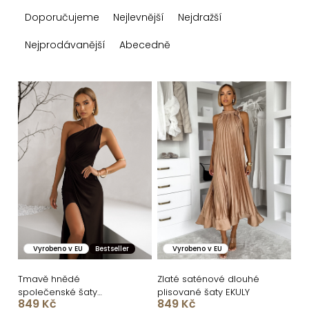
Ř
Doporučujeme
Nejlevnější
Nejdražší
a
z
Nejprodávanější
Abecedně
e
n
V
í
ý
p
p
r
i
o
s
d
p
u
r
k
o
Vyrobeno v EU
Bestseller
Vyrobeno v EU
t
d
ů
u
Tmavě hnědé
Zlaté saténové dlouhé
společenské šaty
plisované šaty EKULY
k
849 Kč
849 Kč
FIAMMAR na jedno