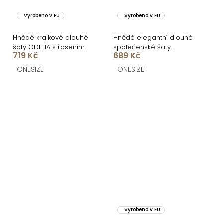
Vyrobeno v EU
Vyrobeno v EU
Hnědé krajkové dlouhé
Hnědé elegantní dlouhé
šaty ODELIA s řasením
společenské šaty
719 Kč
689 Kč
FUREVO
ONESIZE
ONESIZE
Vyrobeno v EU