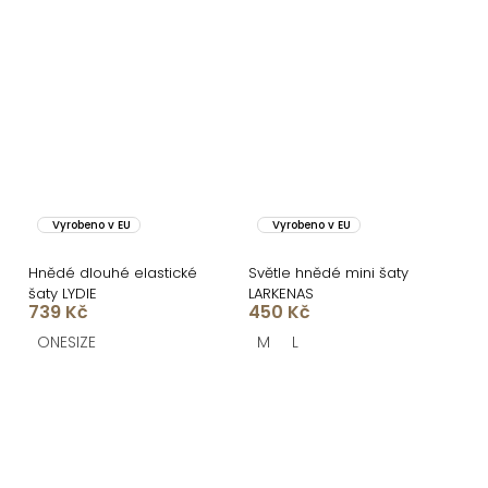
Vyrobeno v EU
Vyrobeno v EU
Hnědé dlouhé elastické
Světle hnědé mini šaty
šaty LYDIE
LARKENAS
739 Kč
450 Kč
ONESIZE
M
L