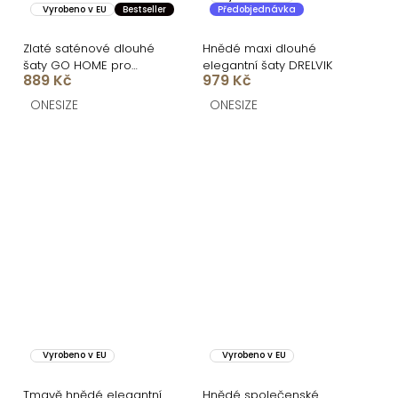
Vyrobeno v EU
Bestseller
Předobjednávka
Zlaté saténové dlouhé
Hnědé maxi dlouhé
šaty GO HOME pro
elegantní šaty DRELVIK
889 Kč
979 Kč
družičky
ONESIZE
ONESIZE
Vyrobeno v EU
Vyrobeno v EU
Tmavě hnědé elegantní
Hnědé společenské