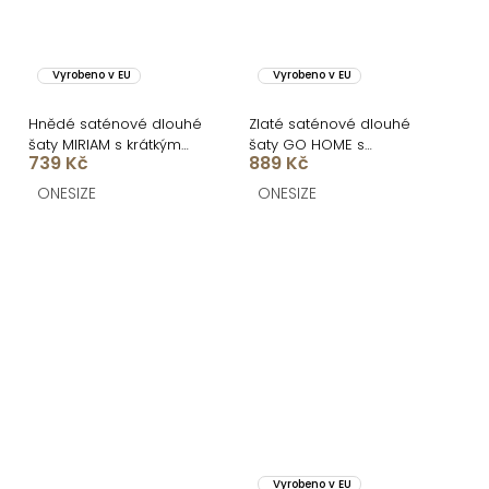
Vyrobeno v EU
Vyrobeno v EU
Hnědé saténové dlouhé
Zlaté saténové dlouhé
šaty MIRIAM s krátkým
šaty GO HOME s
739 Kč
889 Kč
rukávem
rozparkem
ONESIZE
ONESIZE
Vyrobeno v EU