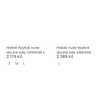
Hnědé třpytivé nude
Hnědé nude třpytivé
dlouhé šaty ORYNTHIA s
dlouhé šaty XANDERA
2 179 Kč
2 389 Kč
kamínky
S
M
L
L