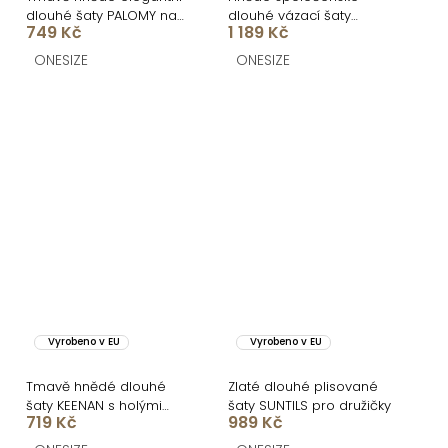
dlouhé šaty PALOMY na
dlouhé vázací šaty
749 Kč
1 189 Kč
ramínkách
RAVILETA s vlečkou
ONESIZE
ONESIZE
Vyrobeno v EU
Vyrobeno v EU
Tmavě hnědé dlouhé
Zlaté dlouhé plisované
šaty KEENAN s holými
šaty SUNTILS pro družičky
719 Kč
989 Kč
zády