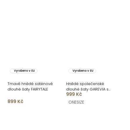
Vyrobeno v EU
Vyrobeno v EU
Tmavě hnědé saténové
Hnědé společenské
dlouhé šaty FAIRYTALE
dlouhé šaty GAREVIA s
999 Kč
rozparkem
899 Kč
ONESIZE