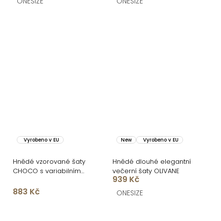
ONESIZE
ONESIZE
Vyrobeno v EU
New
Vyrobeno v EU
Hnědé vzorované šaty
Hnědé dlouhé elegantní
CHOCO s variabilním
večerní šaty OLIVANE
939 Kč
zavazováním
883 Kč
ONESIZE