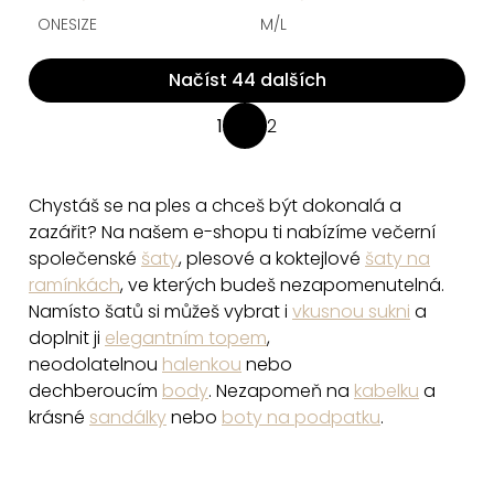
ONESIZE
M/L
Načíst 44 dalších
O
1
2
S
v
t
l
r
á
Chystáš se na ples a chceš být dokonalá a
á
d
zazářit? Na našem e-shopu ti nabízíme večerní
n
a
společenské
šaty
, plesové a koktejlové
šaty na
k
ramínkách
, ve kterých budeš nezapomenutelná.
c
o
Namísto šatů si můžeš vybrat i
vkusnou sukni
a
v
í
doplnit ji
elegantním topem
,
á
p
n
neodolatelnou
halenkou
nebo
r
í
dechberoucím
body
. Nezapomeň na
kabelku
a
v
krásné
sandálky
nebo
boty na podpatku
.
k
y
v