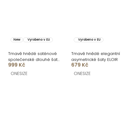
New
Vyrobeno v EU
Vyrobeno v EU
Tmavě hnědé saténové
Tmavě hnědé elegantní
společenské dlouhé šaty
asymetrické šaty ELOIR
999 Kč
679 Kč
AMELIS
ONESIZE
ONESIZE