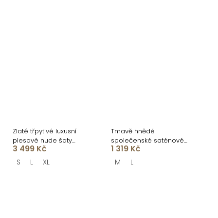
Zlaté třpytivé luxusní
Tmavě hnědé
plesové nude šaty
společenské saténové
3 499 Kč
1 319 Kč
ROVENSA
dlouhé šaty ZUNDARA
S
L
XL
M
L