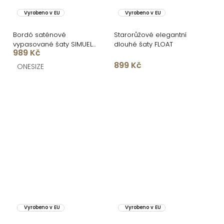
Vyrobeno v EU
Vyrobeno v EU
Bordó saténové
Starorůžové elegantní
vypasované šaty SIMUEL
dlouhé šaty FLOAT
989 Kč
se šněrováním
899 Kč
ONESIZE
Vyrobeno v EU
Vyrobeno v EU