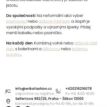
v
jistotu.
ý
p
Do společnosti
: Na neformální akci vyber
i
zavinovací
nebo
áčkové midi šaty
a doplň je
s
vysokými podpatky a výraznými šperky. Přidej
menší kabelku nebo psaníčko.
u
Na každý den
: Kombinuj volné nebo
áčkové midi
šaty
s balerínami a
džínovou
nebo
koženou
bundou
.
Z
á
info
@
erikafashion.cz
+420216216078
p
odpovíme co nejdříve
Po-Pá: 8:00-18:00
Seifertova 982/25, Praha - Žižkov 13000
a
kamenná prodejna, Po-Pá 10-19h, So-Ne 10-18h