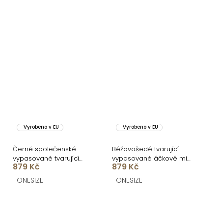
Vyrobeno v EU
Vyrobeno v EU
Černé společenské
Béžovošedé tvarující
vypasované tvarující
vypasované áčkové midi
879 Kč
879 Kč
áčkové midi šaty VORTA
šaty VORTA
ONESIZE
ONESIZE