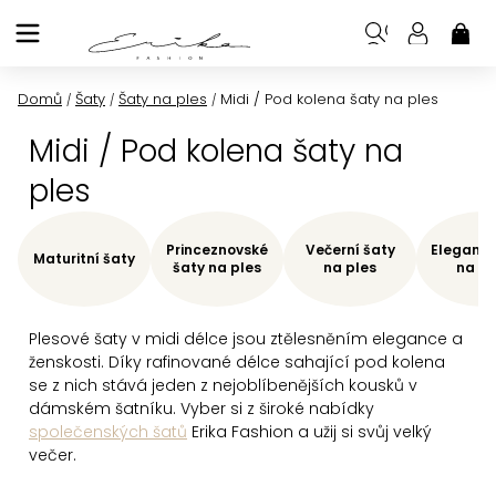
Přejít
na
NÁK
KOŠ
obsah
Domů
Šaty
Šaty na ples
Midi / Pod kolena šaty na ples
/
/
/
Midi / Pod kolena šaty na
ples
Princeznovské
Večerní šaty
Elegantn
Maturitní šaty
šaty na ples
na ples
na pl
Plesové šaty v midi délce
jsou ztělesněním elegance a
ženskosti. Díky rafinované délce sahající pod kolena
se z nich stává jeden z nejoblíbenějších kousků v
dámském šatníku. Vyber si z široké nabídky
společenských šatů
Erika Fashion a užij si svůj velký
večer.