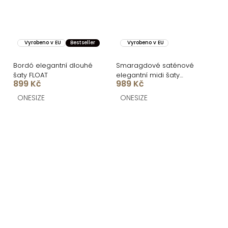
Vyrobeno v EU
Bestseller
Vyrobeno v EU
Bordó elegantní dlouhé
Smaragdové saténové
šaty FLOAT
elegantní midi šaty
899 Kč
989 Kč
SIMUEL se šněrováním
ONESIZE
ONESIZE