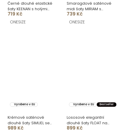
Černé dlouhé elastické
Smaragdové saténové
šaty KEENAN s holými
midi šaty MIRIAM s
719 Kč
739 Kč
zády
krátkým rukávem
ONESIZE
ONESIZE
Vyrobeno v EU
Vyrobeno v EU
Bestseller
Krémové saténové
Lososové elegantní
dlouhé šaty SIMUEL se
dlouhé šaty FLOAT na
989 Kč
899 Kč
šněrováním
jedno rameno