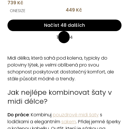
739 Kč
rukávem
449 Kč
ONESIZE
Načíst 48 dalších
O
1
4
S
v
t
l
r
á
Midi délka, která sahá pod kolena,
typicky do
á
d
poloviny lýtek,
je velmi oblíbená pro svou
n
a
schopnost poskytovat dostatečný komfort, ale
k
stále působit módně a trendy.
c
o
v
í
Jak nejlépe kombinovat šaty v
á
p
n
midi délce?
r
í
v
Do práce
: Kombinuj
pouzdrové midi šaty
s
k
lodičkami a elegantním
sakem
. Přidej jemné šperky
y
a koženou kabelku. Outfit, který je sázkou na