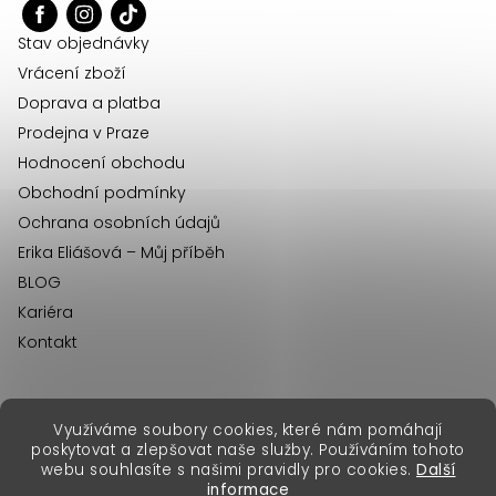
t
í
Stav objednávky
Vrácení zboží
Doprava a platba
Prodejna v Praze
Hodnocení obchodu
Obchodní podmínky
Ochrana osobních údajů
Erika Eliášová – Můj příběh
BLOG
Kariéra
Kontakt
Využíváme soubory cookies, které nám pomáhají
erikafashion.sk
poskytovat a zlepšovat naše služby. Používáním tohoto
Copyright 2026
Erika Fashion
. Všechna práva vyhrazena.
webu souhlasíte s našimi pravidly pro cookies.
Další
Vytvořil Shoptet Premium
&
informace