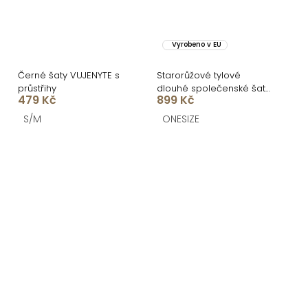
Vyrobeno v EU
Černé šaty VUJENYTE s
Starorůžové tylové
průstřihy
dlouhé společenské šaty
479 Kč
899 Kč
ASHER
S/M
ONESIZE