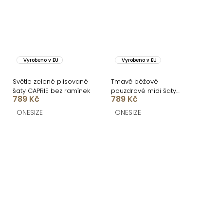
Vyrobeno v EU
Vyrobeno v EU
Světle zelené plisované
Tmavě béžové
šaty CAPRIE bez ramínek
pouzdrové midi šaty
789 Kč
789 Kč
GERARDYS s páskem
ONESIZE
ONESIZE