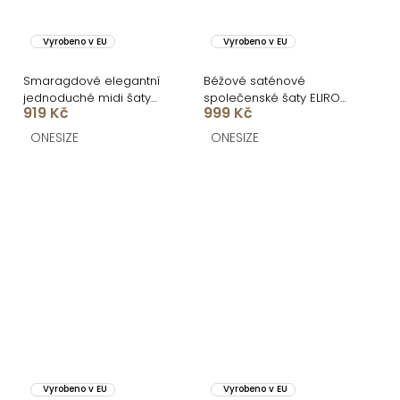
Vyrobeno v EU
Vyrobeno v EU
Smaragdové elegantní
Béžové saténové
jednoduché midi šaty
společenské šaty ELIRON
919 Kč
999 Kč
OMNIS
s rozparkem
ONESIZE
ONESIZE
Vyrobeno v EU
Vyrobeno v EU