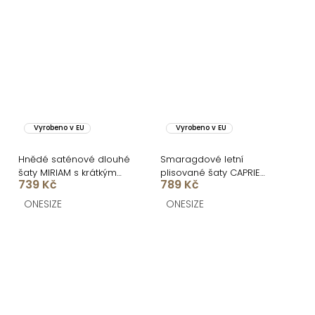
Vyrobeno v EU
Vyrobeno v EU
Hnědé saténové dlouhé
Smaragdové letní
šaty MIRIAM s krátkým
plisované šaty CAPRIE
739 Kč
789 Kč
rukávem
bez ramínek
ONESIZE
ONESIZE