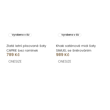
Vyrobeno v EU
Vyrobeno v EU
Zlaté letní plisované šaty
Khaki saténové midi šaty
CAPRIE bez ramínek
SIMUEL se šněrováním
789 Kč
989 Kč
ONESIZE
ONESIZE