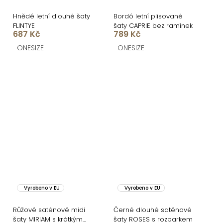
Hnědé letní dlouhé šaty
Bordó letní plisované
FLINTYE
šaty CAPRIE bez ramínek
687 Kč
789 Kč
ONESIZE
ONESIZE
Vyrobeno v EU
Vyrobeno v EU
Růžové saténové midi
Černé dlouhé saténové
šaty MIRIAM s krátkým
šaty ROSES s rozparkem