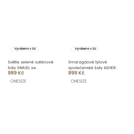
Vyrobeno v EU
Vyrobeno v EU
Světle zelené saténové
Smaragdové tylové
šaty SIMUEL se
společenské šaty ASHER
989 Kč
899 Kč
šněrováním
s dlouhým rukávem
ONESIZE
ONESIZE