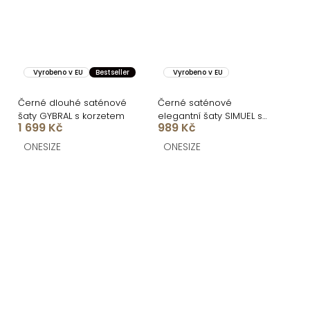
Vyrobeno v EU
Bestseller
Vyrobeno v EU
Černé dlouhé saténové
Černé saténové
šaty GYBRAL s korzetem
elegantní šaty SIMUEL se
1 699 Kč
989 Kč
šněrováním
ONESIZE
ONESIZE