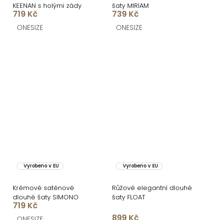
KEENAN s holými zády
šaty MIRIAM
719 Kč
739 Kč
ONESIZE
ONESIZE
Vyrobeno v EU
Vyrobeno v EU
Krémové saténové
Růžové elegantní dlouhé
dlouhé šaty SIMONO
šaty FLOAT
719 Kč
899 Kč
ONESIZE