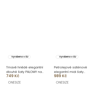
Vyrobeno v EU
Vyrobeno v EU
Tmavě hnědé elegantní
Petrolejové saténové
dlouhé šaty PALOMY na
elegantní midi šaty
749 Kč
989 Kč
ramínkách
SIMUEL se šněrováním
ONESIZE
ONESIZE