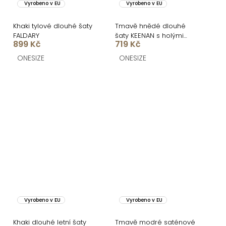
Vyrobeno v EU
Vyrobeno v EU
Khaki tylové dlouhé šaty
Tmavě hnědé dlouhé
FALDARY
šaty KEENAN s holými
899 Kč
719 Kč
zády
ONESIZE
ONESIZE
Vyrobeno v EU
Vyrobeno v EU
Khaki dlouhé letní šaty
Tmavě modré saténové