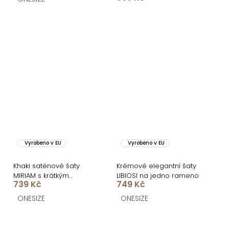
Vyrobeno v EU
Vyrobeno v EU
Khaki saténové šaty
Krémové elegantní šaty
MIRIAM s krátkým
LIBIOSI na jedno rameno
739 Kč
749 Kč
rukávem
ONESIZE
ONESIZE