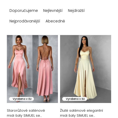
Ř
Doporučujeme
Nejlevnější
Nejdražší
a
z
Nejprodávanější
Abecedně
e
n
V
í
ý
p
p
r
i
o
s
d
p
u
r
k
o
Vyrobeno v EU
Vyrobeno v EU
t
d
ů
u
Starorůžové saténové
Žluté saténové elegantní
midi šaty SIMUEL se
midi šaty SIMUEL se