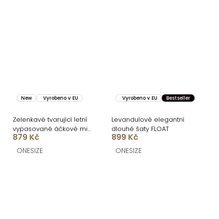
New
Vyrobeno v EU
Vyrobeno v EU
Bestseller
Zelenkavé tvarující letní
Levandulové elegantní
vypasované áčkové midi
dlouhé šaty FLOAT
879 Kč
899 Kč
šaty VORTA
ONESIZE
ONESIZE