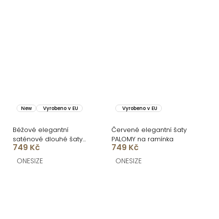
New
Vyrobeno v EU
Vyrobeno v EU
Béžové elegantní
Červené elegantní šaty
saténové dlouhé šaty
PALOMY na ramínka
749 Kč
749 Kč
BLYVIA
ONESIZE
ONESIZE