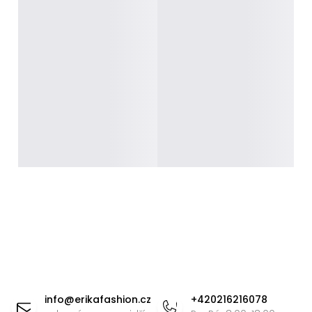
Z
á
info
@
erikafashion.cz
+420216216078