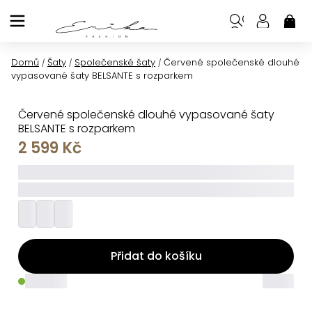
Přejít
na
NÁK
KOŠ
obsah
Domů
Šaty
Společenské šaty
Červené společenské dlouhé
/
/
/
vypasované šaty BELSANTE s rozparkem
Červené společenské dlouhé vypasované šaty
BELSANTE s rozparkem
2 599 Kč
_____
_________
Přidat do košíku
_____
_____