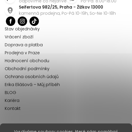
p
odpovíme co nejdříve
Po-Pá: 8:00-18:00
Seifertova 982/25, Praha - Žižkov 13000
a
kamenná prodejna, Po-Pá 10-19h, So-Ne 10-18h
t
í
Stav objednávky
Vrácení zboží
Doprava a platba
Prodejna v Praze
Hodnocení obchodu
Obchodní podmínky
Ochrana osobních údajů
Erika Eliášová – Můj příběh
BLOG
Kariéra
Kontakt
Využíváme soubory cookies, které nám pomáhají