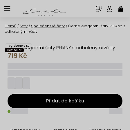
Přejít
na
NÁK
KOŠ
obsah
Domů
Šaty
Společenské šaty
Černé elegantní šaty RHIANY s
/
/
/
odhalenými zády
Vyrobeno v EU
Černé elegantní šaty RHIANY s odhalenými zády
Bestseller
719 Kč
_____
_________
Přidat do košíku
_____
_____