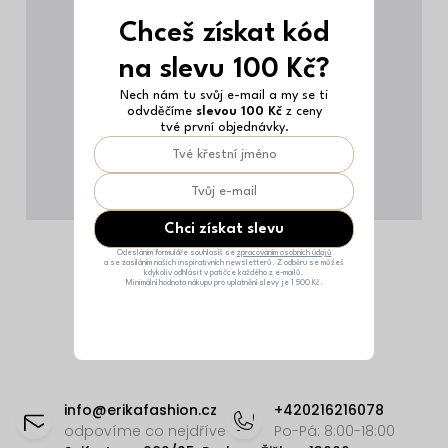
Chceš získat kód
na slevu 100 Kč?
Nech nám tu svůj e-mail a my se ti
odvděčíme
slevou 100 Kč
z ceny
tvé první objednávky.
Chci získat slevu
Odesláním formuláře souhlasíš se
zpracováním osobních údajů
a se zasíláním našich inspirativních newsletterů. Z odběru se můžeš
kdykoliv odhlásit v patičce každého z e-mailů.
Minimální hodnota nákupu pro uplatnění slevy je 1 500 Kč.
Z
á
info
@
erikafashion.cz
+420216216078
p
odpovíme co nejdříve
Po-Pá: 8:00-18:00