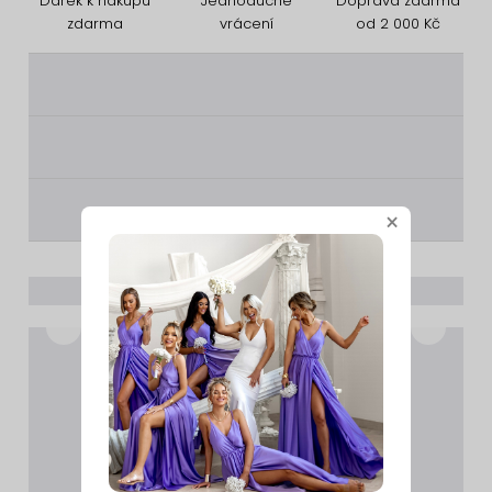
Dárek k nákupu
Jednoduché
Doprava zdarma
zdarma
vrácení
od 2 000 Kč
________
________
________
×