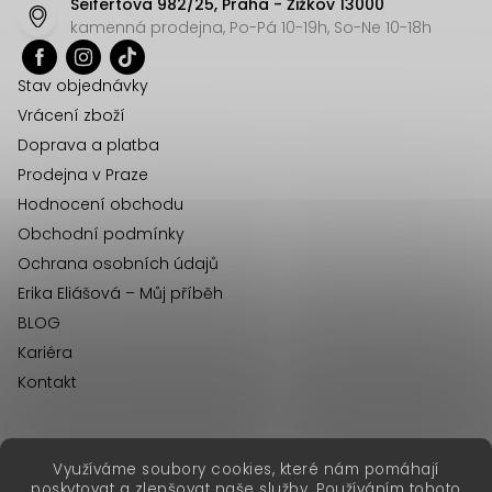
Seifertova 982/25, Praha - Žižkov 13000
a
kamenná prodejna, Po-Pá 10-19h, So-Ne 10-18h
t
í
Stav objednávky
Vrácení zboží
Doprava a platba
Prodejna v Praze
Hodnocení obchodu
Obchodní podmínky
Ochrana osobních údajů
Erika Eliášová – Můj příběh
BLOG
Kariéra
Kontakt
Využíváme soubory cookies, které nám pomáhají
erikafashion.sk
poskytovat a zlepšovat naše služby. Používáním tohoto