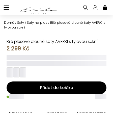
Přejít
na
NÁK
KOŠ
obsah
Domů
Šaty
Šaty na ples
Bílé plesové dlouhé šaty AVERKI s
/
/
/
tylovou sukní
Bílé plesové dlouhé šaty AVERKI s tylovou sukní
2 299 Kč
_____
_________
Přidat do košíku
_____
_____