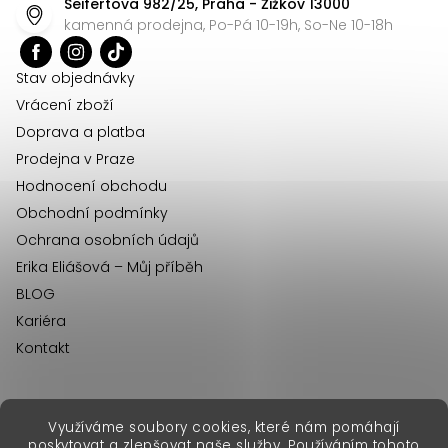
Seifertova 982/25, Praha - Žižkov 13000
a
kamenná prodejna, Po-Pá 10-19h, So-Ne 10-18h
t
í
Stav objednávky
Vrácení zboží
Doprava a platba
Prodejna v Praze
Hodnocení obchodu
Obchodní podmínky
Ochrana osobních údajů
Erika Eliášová – Můj příběh
BLOG
Kariéra
Kontakt
Využíváme soubory cookies, které nám pomáhají
erikafashion.sk
poskytovat a zlepšovat naše služby. Používáním tohoto