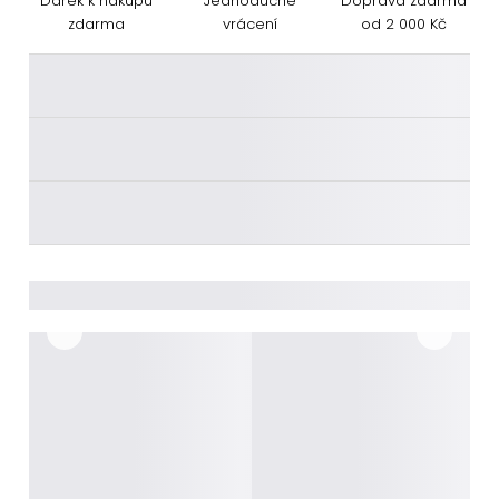
Dárek k nákupu
Jednoduché
Doprava zdarma
zdarma
vrácení
od 2 000 Kč
________
________
________