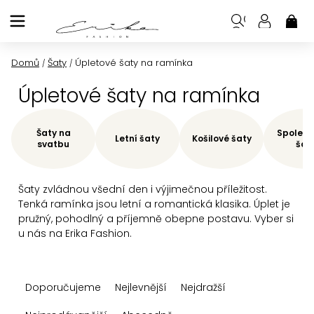
Přejít
na
NÁK
KOŠ
obsah
Domů
Šaty
Úpletové šaty na ramínka
/
/
Úpletové šaty na ramínka
Šaty na
Společe
Letní šaty
Košilové šaty
svatbu
šat
Šaty zvládnou všední den i výjimečnou příležitost.
Tenká ramínka jsou letní a romantická klasika. Úplet je
pružný, pohodlný a příjemně obepne postavu. Vyber si
u nás na Erika Fashion.
Ř
Doporučujeme
Nejlevnější
Nejdražší
a