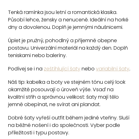
v
Tenká ramínka jsou letní a romantická klasika.
l
Působí lehce, žensky a nenuceně. Ideální na horké
á
dny a dovolenou. Doplň je jemnými náušnicemi.
d
a
Úplet je pružný, pohodlný a příjemně obepne
c
postavu. Univerzální materiál na každý den. Doplň
teniskami nebo baleríny.
í
p
Podívej se i na
zeštíhlující šaty
nebo
variabilní šaty
.
r
v
Náš tip: kabelka a boty ve stejném tónu celý look
k
okamžitě posouvají o úroveň výše. Vsaď na
y
kvalitní střih a správnou velikost: šaty mají tělo
v
jemně obepínat, ne svírat ani plandat.
ý
Dobré šaty vyřeší outfit během jediné vteřiny. Sluší
p
na běžné nošení i do společnosti. Vyber podle
i
příležitosti i typu postavy.
s