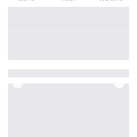
________
________
________