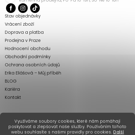
t
í
Stav objednávky
Vrácení zboží
Doprava a platba
Prodejna v Praze
Hodnocení obchodu
Obchodní podmínky
Ochrana osobních údajů
Erika Eliášová – Můj příběh
BLOG
Kariéra
Kontakt
Využíváme soubory cookies, které nám pomáhají
erikafashion.sk
poskytovat a zlepšovat naše služby. Používáním tohoto
Copyright 2026
Erika Fashion
. Všechna práva vyhrazena.
webu souhlasíte s našimi pravidly pro cookies.
Další