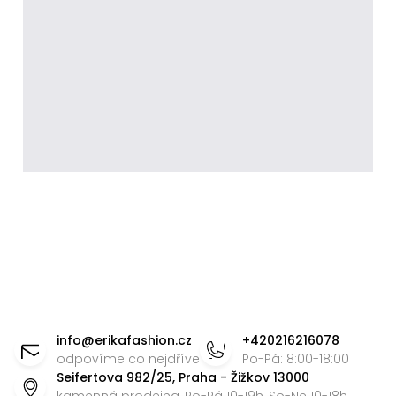
Z
á
info
@
erikafashion.cz
+420216216078
p
odpovíme co nejdříve
Po-Pá: 8:00-18:00
Seifertova 982/25, Praha - Žižkov 13000
a
kamenná prodejna, Po-Pá 10-19h, So-Ne 10-18h