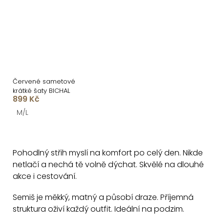
Červené sametové
krátké šaty BICHAL
899 Kč
M/L
O
v
Pohodlný střih myslí na komfort po celý den. Nikde
l
netlačí a nechá tě volně dýchat. Skvělé na dlouhé
á
akce i cestování.
d
a
Semiš je měkký, matný a působí draze. Příjemná
c
struktura oživí každý outfit. Ideální na podzim.