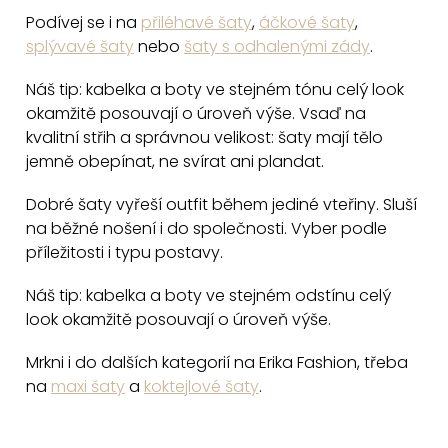
í
Podívej se i na
přiléhavé šaty
,
áčkové šaty
,
p
splývavé šaty
nebo
šaty s odhalenými zády
.
r
v
Náš tip: kabelka a boty ve stejném tónu celý look
k
okamžitě posouvají o úroveň výše. Vsaď na
y
kvalitní střih a správnou velikost: šaty mají tělo
v
jemně obepínat, ne svírat ani plandat.
ý
Dobré šaty vyřeší outfit během jediné vteřiny. Sluší
p
na běžné nošení i do společnosti. Vyber podle
i
příležitosti i typu postavy.
s
u
Náš tip: kabelka a boty ve stejném odstínu celý
look okamžitě posouvají o úroveň výše.
Mrkni i do dalších kategorií na Erika Fashion, třeba
na
maxi šaty
a
koktejlové šaty
.