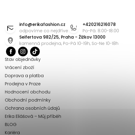
Z
á
info
@
erikafashion.cz
+420216216078
p
odpovíme co nejdříve
Po-Pá: 8:00-18:00
Seifertova 982/25, Praha - Žižkov 13000
a
kamenná prodejna, Po-Pá 10-19h, So-Ne 10-18h
t
í
Stav objednávky
Vrácení zboží
Doprava a platba
Prodejna v Praze
Hodnocení obchodu
Obchodní podmínky
Ochrana osobních údajů
Erika Eliášová – Můj příběh
BLOG
Kariéra