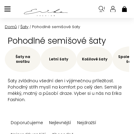
Přejít
na
NÁK
KOŠ
obsah
Domů
Šaty
Pohodlné semišové šaty
/
/
Pohodlné semišové šaty
Šaty na
Společe
Letní šaty
Košilové šaty
svatbu
šat
Šaty zvládnou všední den i výjimečnou příležitost.
Pohodlný střih myslí na komfort po celý den. Semiš je
měkký, matný a působí draze. Vyber si u nás na Erika
Fashion.
Ř
Doporučujeme
Nejlevnější
Nejdražší
a