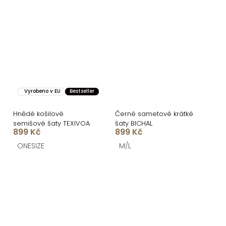
Vyrobeno v EU
Bestseller
Hnědé košilové
Černé sametové krátké
semišové šaty TEXIVOA
šaty BICHAL
899 Kč
899 Kč
ONESIZE
M/L