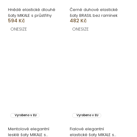
Hnědé elastické dlouhé
Černé duhové elastické
šaty MIKALE s průstřihy
šaty BRASIL bez ramínek
594 Kč
482 Kč
ONESIZE
ONESIZE
Vyrobeno v EU
Vyrobeno v EU
Mentolové elegantní
Fialové elegantní
lesklé šaty MIKALE s
elastické šaty MIKALE s