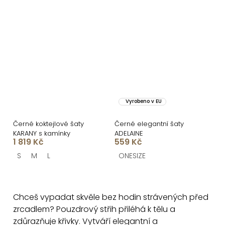
Vyrobeno v EU
Černé koktejlové šaty
Černé elegantní šaty
KARANY s kamínky
ADELAINE
1 819 Kč
559 Kč
S
M
L
ONESIZE
O
v
Chceš vypadat skvěle bez hodin strávených před
l
zrcadlem? Pouzdrový střih přiléhá k tělu a
á
zdůrazňuje křivky. Vytváří elegantní a