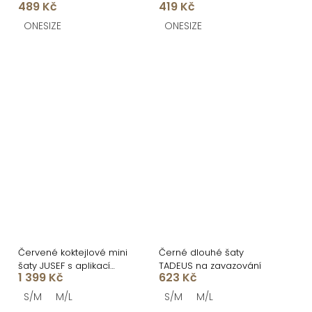
489 Kč
419 Kč
průstřihy
průstřihy
ONESIZE
ONESIZE
Červené koktejlové mini
Černé dlouhé šaty
šaty JUSEF s aplikací
TADEUS na zavazování
1 399 Kč
623 Kč
kytek
S/M
M/L
S/M
M/L