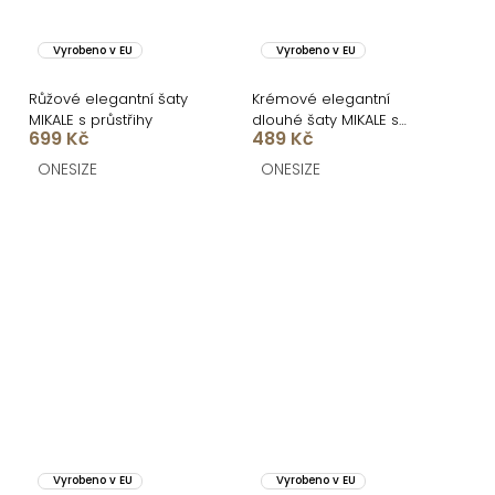
Vyrobeno v EU
Vyrobeno v EU
Růžové elegantní šaty
Krémové elegantní
MIKALE s průstřihy
dlouhé šaty MIKALE s
699 Kč
489 Kč
průstřihy
ONESIZE
ONESIZE
Vyrobeno v EU
Vyrobeno v EU