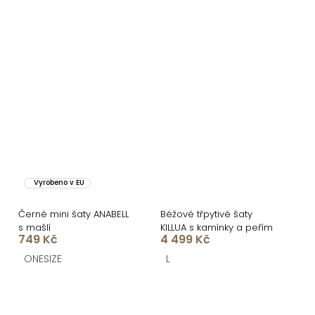
Vyrobeno v EU
Černé mini šaty ANABELL
Béžové třpytivé šaty
s mašlí
KILLUA s kamínky a peřím
749 Kč
4 499 Kč
ONESIZE
L