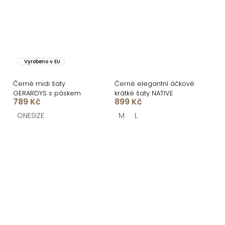
Vyrobeno v EU
Černé midi šaty
Černé elegantní áčkové
GERARDYS s páskem
krátké šaty NATIVE
789 Kč
899 Kč
ONESIZE
M
L