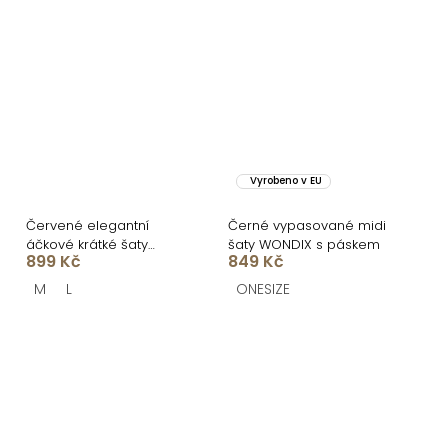
Vyrobeno v EU
Červené elegantní
Černé vypasované midi
áčkové krátké šaty
šaty WONDIX s páskem
899 Kč
849 Kč
NATIVE
M
L
ONESIZE