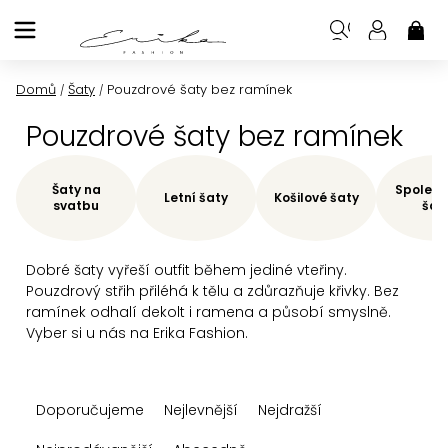
Přejít
na
NÁK
KOŠ
obsah
Domů
Šaty
Pouzdrové šaty bez ramínek
/
/
Pouzdrové šaty bez ramínek
Šaty na
Společe
Letní šaty
Košilové šaty
svatbu
šat
Dobré šaty vyřeší outfit během jediné vteřiny.
Pouzdrový střih přiléhá k tělu a zdůrazňuje křivky. Bez
ramínek odhalí dekolt i ramena a působí smyslně.
Vyber si u nás na Erika Fashion.
Ř
Doporučujeme
Nejlevnější
Nejdražší
a