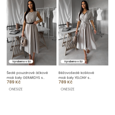
Vyrobeno v EU
Vyrobeno v EU
Šedé pouzdrové áčkové
Béžovošedé košilové
midi šaty GERARDYS s
midi šaty YELONY s
789 Kč
789 Kč
páskem
páskem
ONESIZE
ONESIZE