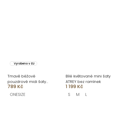
Vyrobeno v EU
Tmavě béžové
Bílé květované mini šaty
pouzdrové midi šaty
ATREY bez ramínek
789 Kč
1 199 Kč
GERARDYS s páskem
ONESIZE
S
M
L