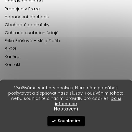
Doprava a platba
Prodejna v Praze
Hodnocení obchodu
Obchodní podmínky
Ochrana osobních údajů
Erika Eliášová – Můj příběh
BLOG
Kariéra
Kontakt
Využíváme soubory cookies, které nám pomáhají
erikafashion.sk
poskytovat a zlepšovat naše služby. Používáním tohoto
Copyright 2026
Erika Fashion
. Všechna práva vyhrazena.
webu souhlasíte s našimi pravidly pro cookies.
Další
Vytvořil Shoptet Premium
&
informace
Nastavení
Souhlasím