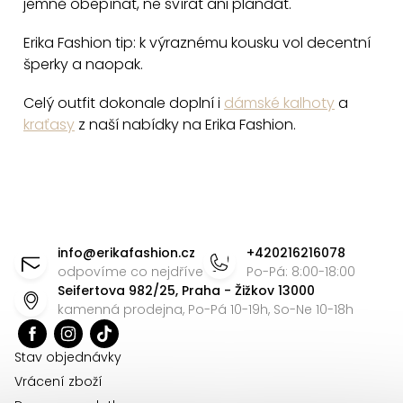
jemně obepínat, ne svírat ani plandat.
Erika Fashion tip: k výraznému kousku vol decentní
šperky a naopak.
Celý outfit dokonale doplní i
dámské kalhoty
a
kraťasy
z naší nabídky na Erika Fashion.
Z
á
info
@
erikafashion.cz
+420216216078
p
odpovíme co nejdříve
Po-Pá: 8:00-18:00
Seifertova 982/25, Praha - Žižkov 13000
a
kamenná prodejna, Po-Pá 10-19h, So-Ne 10-18h
t
í
Stav objednávky
Vrácení zboží