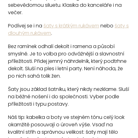
d
sebevědomou siluetu. Klasika do kanceláře i na
a
večer.
c
Podívej se i na
šaty s krátkým rukávem
nebo
šaty s
í
dlouhým rukávem
.
p
r
Bez ramínek odhalí dekolt i ramena a působí
v
smyslně. Je to volba pro odvážnější a slavnostní
k
příležitosti. Přidej jemný náhrdelník, který podtrhne
y
dekolt. Sluší na ples i letní party. Není náhoda, že
v
po nich sahá tolik žen.
ý
Šaty jsou základ šatníku, který nikdy nezklame. Sluší
p
na běžné nošení i do společnosti. Vyber podle
i
příležitosti i typu postavy.
s
u
Náš tip: kabelka a boty ve stejném tónu celý look
okamžitě posouvají o úroveň výše. Vsaď na
kvalitní střih a správnou velikost: šaty mají tělo