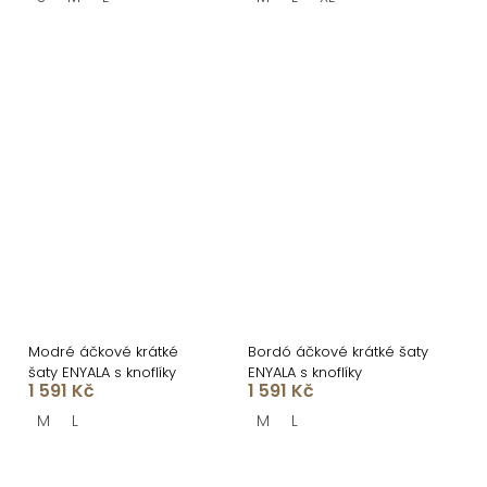
Modré áčkové krátké
Bordó áčkové krátké šaty
šaty ENYALA s knoflíky
ENYALA s knoflíky
1 591 Kč
1 591 Kč
M
L
M
L