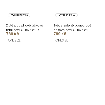
Vyrobeno v EU
Vyrobeno v EU
Žluté pouzdrové áčkové
Světle zelené pouzdrové
midi šaty GERARDYS s
áčkové šaty GERARDYS s
789 Kč
789 Kč
páskem
páskem
ONESIZE
ONESIZE