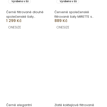
Vyrobeno v EU
Vyrobeno v EU
Černé flitrované dlouhé
Červené společenské
společenské šaty
flitrované šaty MIRETTE s
1 299 Kč
889 Kč
MIDNIGHT
drapováním
ONESIZE
ONESIZE
Černé elegantní
Zlaté koktejlové flitrované