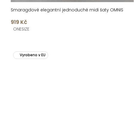
Smaragdové elegantní jednoduché midi šaty OMNIS
919 Kč
ONESIZE
Vyrobeno v EU