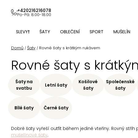
Přejít
na
+420216216078
Po-Pá: 8:00-18:00
obsah
SLEVY❗
ŠATY
OBLEČENÍ
SPORT
MUŠELÍN
Domů
Šaty
Rovné šaty s krátkým rukávem
/
/
Rovné šaty s krátk
Šaty na
Košilové
Společenské
Letní šaty
svatbu
šaty
šaty
Bílé šaty
Černé šaty
Dobré šaty vyřeší outfit během jediné vteřiny. Rovný střih p
mušelínové šaty
.