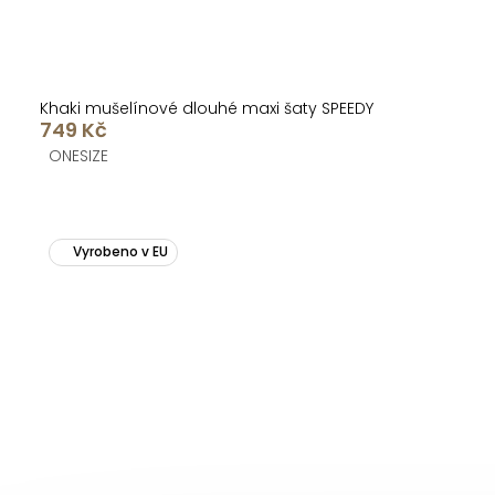
Khaki mušelínové dlouhé maxi šaty SPEEDY
749 Kč
ONESIZE
Vyrobeno v EU