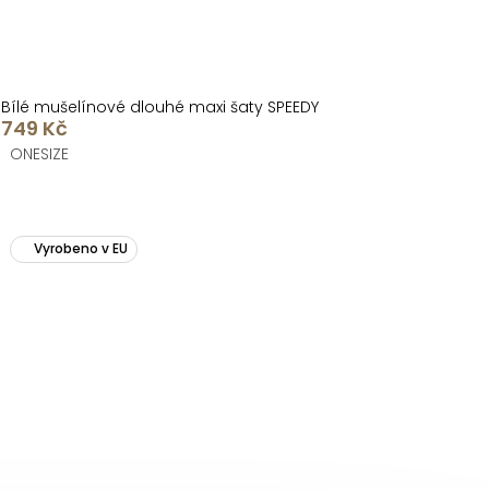
Bílé mušelínové dlouhé maxi šaty SPEEDY
749 Kč
ONESIZE
Vyrobeno v EU