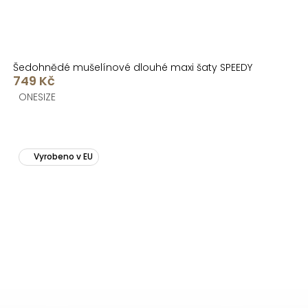
Šedohnědé mušelínové dlouhé maxi šaty SPEEDY
749 Kč
ONESIZE
Vyrobeno v EU