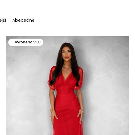
jší
Abecedně
Vyrobeno v EU