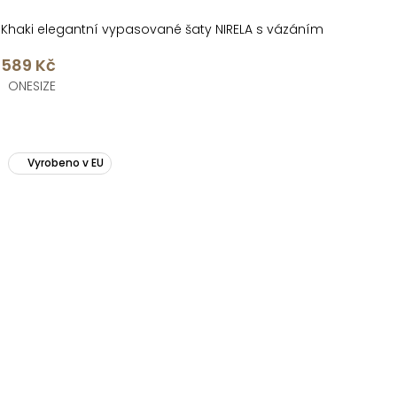
Khaki elegantní vypasované šaty NIRELA s vázáním
589 Kč
ONESIZE
Vyrobeno v EU