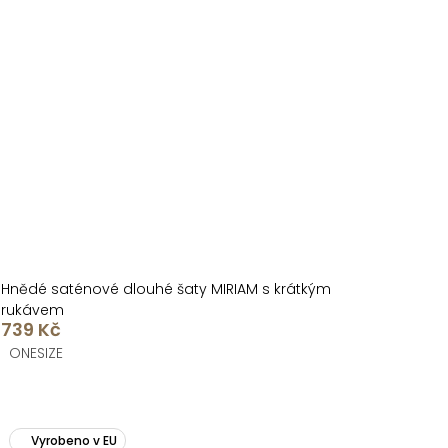
Hnědé saténové dlouhé šaty MIRIAM s krátkým
rukávem
739 Kč
ONESIZE
Vyrobeno v EU