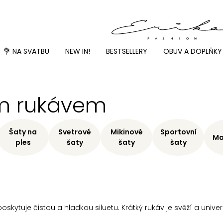
💐 NA SVATBU
NEW IN!
BESTSELLERY
OBUV A DOPLŇKY
ým rukávem
Šaty na
Svetrové
Mikinové
Sportovní
Ma
ples
šaty
šaty
šaty
oskytuje čistou a hladkou siluetu. Krátký rukáv je svěží a univer