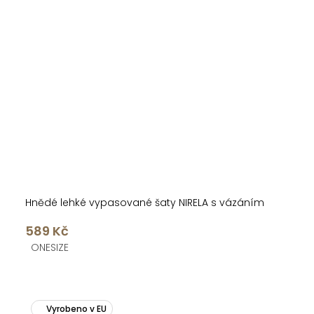
Hnědé lehké vypasované šaty NIRELA s vázáním
589 Kč
ONESIZE
Vyrobeno v EU