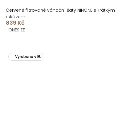
Červené flitrované vánoční šaty NINONE s krátkým
rukávem
839 Kč
ONESIZE
Vyrobeno v EU