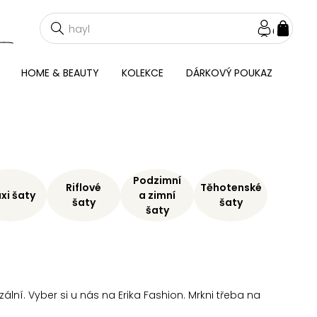
NÁKU
KOŠÍ
HOME & BEAUTY
KOLEKCE
DÁRKOVÝ POUKAZ
Podzimní
Riflové
Těhotenské
xi šaty
a zimní
šaty
šaty
šaty
zální. Vyber si u nás na Erika Fashion. Mrkni třeba na