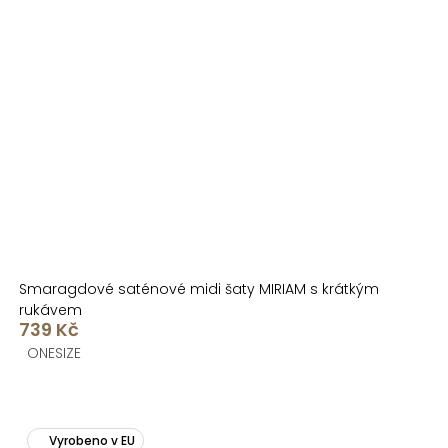
Smaragdové saténové midi šaty MIRIAM s krátkým
rukávem
739 Kč
ONESIZE
Vyrobeno v EU