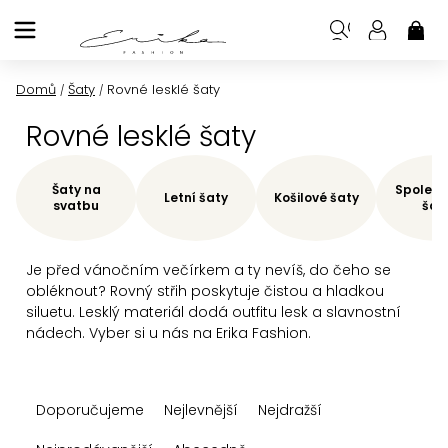
Přejít
na
NÁK
KOŠ
obsah
Domů
Šaty
Rovné lesklé šaty
/
/
Rovné lesklé šaty
Šaty na
Společe
Letní šaty
Košilové šaty
svatbu
šat
Je před vánočním večírkem a ty nevíš, do čeho se
obléknout? Rovný střih poskytuje čistou a hladkou
siluetu. Lesklý materiál dodá outfitu lesk a slavnostní
nádech. Vyber si u nás na Erika Fashion.
Ř
Doporučujeme
Nejlevnější
Nejdražší
a