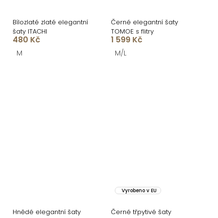
Bílozlaté zlaté elegantní
Černé elegantní šaty
šaty ITACHI
TOMOE s flitry
480 Kč
1 599 Kč
M
M/L
Vyrobeno v EU
Hnědé elegantní šaty
Černé třpytivé šaty