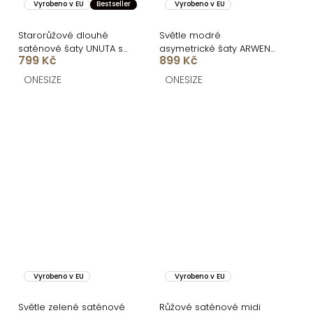
Vyrobeno v EU
Bestseller
Vyrobeno v EU
Starorůžové dlouhé
Světle modré
saténové šaty UNUTA s
asymetrické šaty ARWEN
799 Kč
899 Kč
odhalenými zády
s rozparkem
ONESIZE
ONESIZE
Vyrobeno v EU
Vyrobeno v EU
Světle zelené saténové
Růžové saténové midi