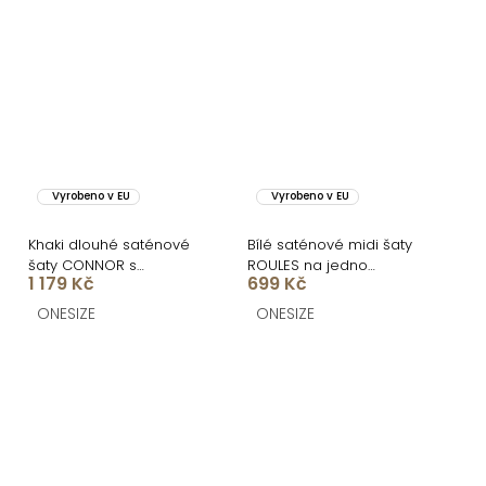
Vyrobeno v EU
Vyrobeno v EU
Khaki dlouhé saténové
Bílé saténové midi šaty
šaty CONNOR s
ROULES na jedno
1 179 Kč
699 Kč
rozparkem
rameno
ONESIZE
ONESIZE