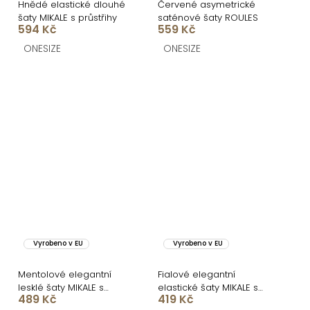
Hnědé elastické dlouhé
Červené asymetrické
šaty MIKALE s průstřihy
saténové šaty ROULES
594 Kč
559 Kč
ONESIZE
ONESIZE
Vyrobeno v EU
Vyrobeno v EU
Mentolové elegantní
Fialové elegantní
lesklé šaty MIKALE s
elastické šaty MIKALE s
489 Kč
419 Kč
průstřihy
průstřihy