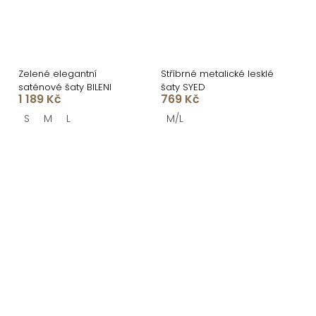
Zelené elegantní
Stříbrné metalické lesklé
saténové šaty BILENI
šaty SYED
1 189 Kč
769 Kč
S
M
L
M/L