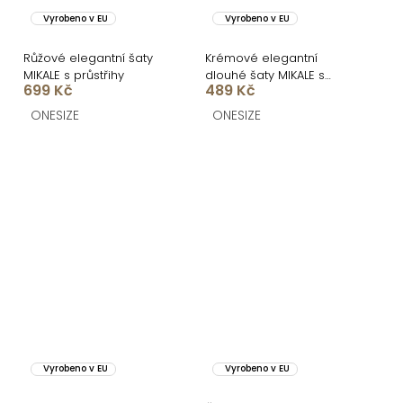
Vyrobeno v EU
Vyrobeno v EU
Růžové elegantní šaty
Krémové elegantní
MIKALE s průstřihy
dlouhé šaty MIKALE s
699 Kč
489 Kč
průstřihy
ONESIZE
ONESIZE
Vyrobeno v EU
Vyrobeno v EU