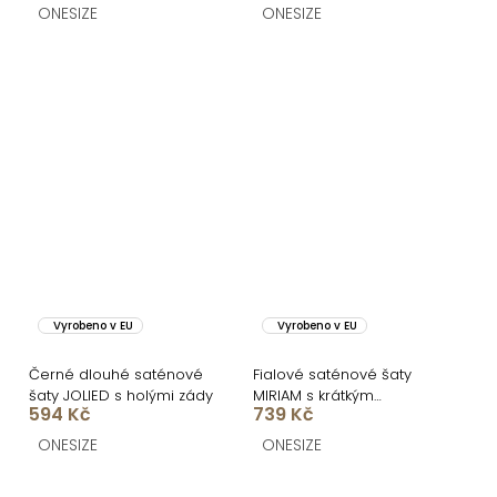
ONESIZE
ONESIZE
Vyrobeno v EU
Vyrobeno v EU
Černé dlouhé saténové
Fialové saténové šaty
šaty JOLIED s holými zády
MIRIAM s krátkým
594 Kč
739 Kč
rukávem
ONESIZE
ONESIZE