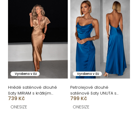
Vyrobeno v EU
Vyrobeno v EU
Hnědé saténové dlouhé
Petrolejové dlouhé
šaty MIRIAM s krátkým
saténové šaty UNUTA s
739 Kč
799 Kč
rukávem
odhalenými zády
ONESIZE
ONESIZE