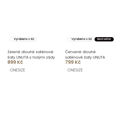
Vyrobeno v EU
Vyrobeno v EU
Bestseller
Zelené dlouhé saténové
Červené dlouhé
šaty UNUTA s holými zády
saténové šaty UNUTA
899 Kč
799 Kč
ONESIZE
ONESIZE