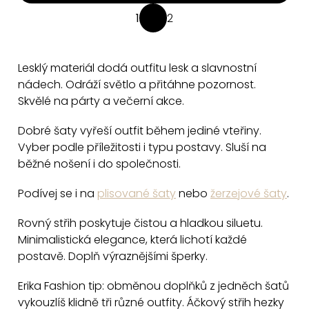
O
1
2
S
v
t
l
r
á
Lesklý materiál dodá outfitu lesk a slavnostní
á
d
nádech. Odráží světlo a přitáhne pozornost.
n
a
Skvělé na párty a večerní akce.
k
c
o
Dobré šaty vyřeší outfit během jediné vteřiny.
v
í
Vyber podle příležitosti i typu postavy. Sluší na
á
p
běžné nošení i do společnosti.
n
r
í
v
Podívej se i na
plisované šaty
nebo
žerzejové šaty
.
k
Rovný střih poskytuje čistou a hladkou siluetu.
y
Minimalistická elegance, která lichotí každé
v
postavě. Doplň výraznějšími šperky.
ý
p
Erika Fashion tip: obměnou doplňků z jedněch šatů
i
vykouzlíš klidně tři různé outfity. Áčkový střih hezky