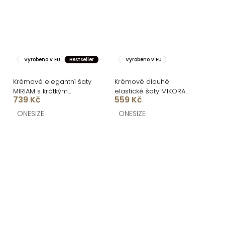
Vyrobeno v EU
Bestseller
Vyrobeno v EU
Krémové elegantní šaty
Krémové dlouhé
MIRIAM s krátkým
elastické šaty MIKORA
739 Kč
559 Kč
rukávem
pro družičky
ONESIZE
ONESIZE