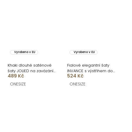
Vyrobeno v EU
Vyrobeno v EU
Khaki dlouhé saténové
Fialové elegantní šaty
šaty JOLIED na zavázání
INVANCE s výstřihem do
489 Kč
524 Kč
kolem krku
V
ONESIZE
ONESIZE