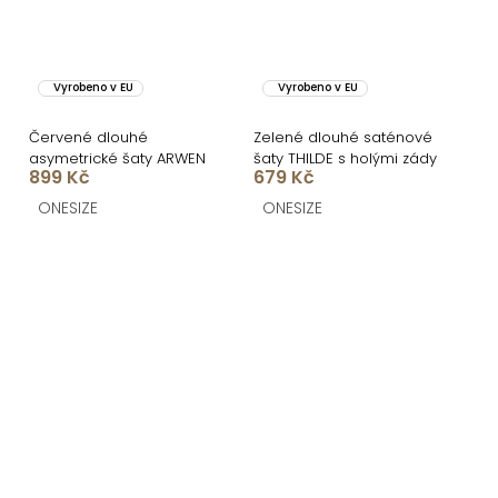
Vyrobeno v EU
Vyrobeno v EU
Červené dlouhé
Zelené dlouhé saténové
asymetrické šaty ARWEN
šaty THILDE s holými zády
899 Kč
679 Kč
ONESIZE
ONESIZE