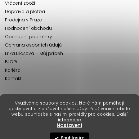
Vrácení zboží
Doprava a platba
Prodejna v Praze
Hodnocení obchodu
Obchodní podmínky
Ochrana osobních údajů
Erika Eliášová – Můj příběh
BLOG
Kariéra
Kontakt
Využíváme soubory cookies, které nám pomáhají
erikafashion.sk
poskytovat a zlepšovat naše služby. Používáním tohoto
Copyright 2026
Erika Fashion
. Všechna práva vyhrazena.
webu souhlasíte s našimi pravidly pro cookies.
Další
Vytvořil Shoptet Premium
&
informace
Nastavení
Souhlasím