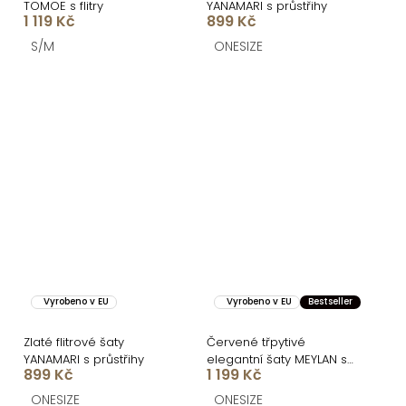
TOMOE s flitry
YANAMARI s průstřihy
1 119 Kč
899 Kč
S/M
ONESIZE
Vyrobeno v EU
Vyrobeno v EU
Bestseller
Zlaté flitrové šaty
Červené třpytivé
YANAMARI s průstřihy
elegantní šaty MEYLAN s
899 Kč
1 199 Kč
flitry
ONESIZE
ONESIZE