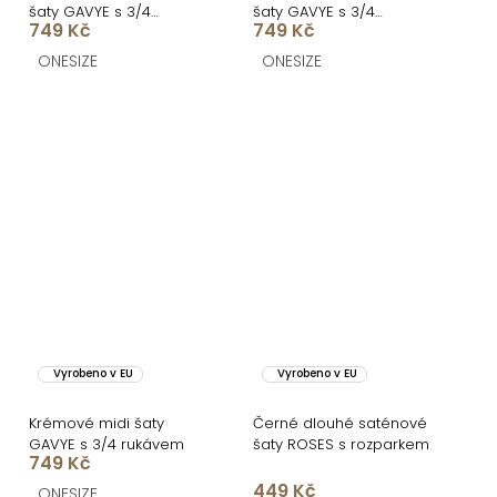
šaty GAVYE s 3/4
šaty GAVYE s 3/4
749 Kč
749 Kč
rukávem
rukávem
ONESIZE
ONESIZE
Vyrobeno v EU
Vyrobeno v EU
Krémové midi šaty
Černé dlouhé saténové
GAVYE s 3/4 rukávem
šaty ROSES s rozparkem
749 Kč
449 Kč
ONESIZE