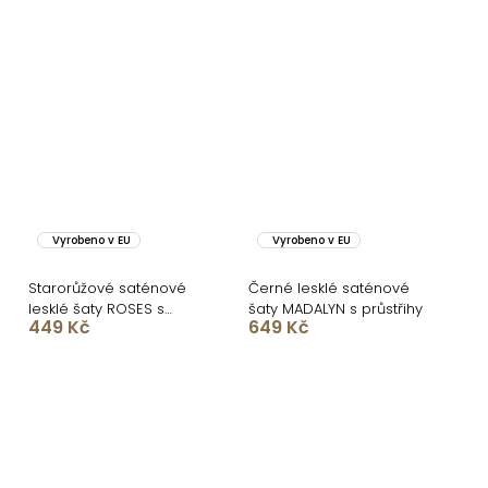
Vyrobeno v EU
Vyrobeno v EU
Starorůžové saténové
Černé lesklé saténové
lesklé šaty ROSES s
šaty MADALYN s průstřihy
449 Kč
649 Kč
rozparkem