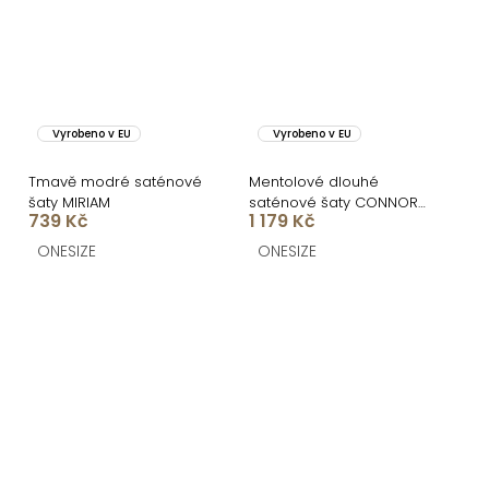
Vyrobeno v EU
Vyrobeno v EU
Tmavě modré saténové
Mentolové dlouhé
šaty MIRIAM
saténové šaty CONNOR
739 Kč
1 179 Kč
na ramínka
ONESIZE
ONESIZE