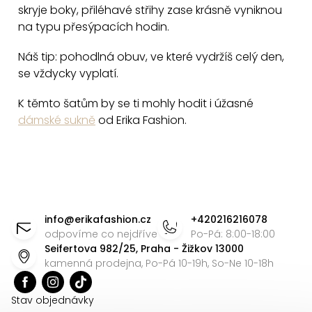
s
skryje boky, přiléhavé střihy zase krásně vyniknou
u
na typu přesýpacích hodin.
Náš tip: pohodlná obuv, ve které vydržíš celý den,
se vždycky vyplatí.
K těmto šatům by se ti mohly hodit i úžasné
dámské sukně
od Erika Fashion.
Z
á
info
@
erikafashion.cz
+420216216078
p
odpovíme co nejdříve
Po-Pá: 8:00-18:00
Seifertova 982/25, Praha - Žižkov 13000
a
kamenná prodejna, Po-Pá 10-19h, So-Ne 10-18h
t
í
Stav objednávky