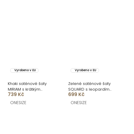
Vyrobeno v EU
Vyrobeno v EU
Khaki saténové šaty
Zelené saténové šaty
MIRIAM s krátkým
SQUARD s leopardím
739 Kč
699 Kč
rukávem
vzorem
ONESIZE
ONESIZE