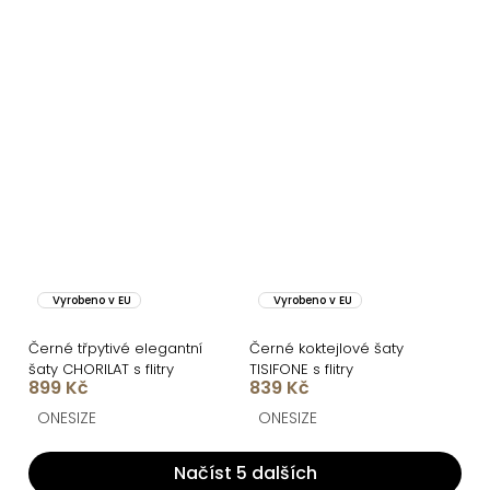
Vyrobeno v EU
Vyrobeno v EU
Černé třpytivé elegantní
Černé koktejlové šaty
šaty CHORILAT s flitry
TISIFONE s flitry
899 Kč
839 Kč
ONESIZE
ONESIZE
Načíst 5 dalších