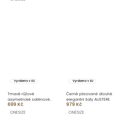
Vyrobeno v EU
Vyrobeno v EU
Tmavě růžové
Černé plisované dlouhé
asymetrické saténové
elegantní šaty AUSTERE
699 Kč
979 Kč
šaty ROULES
ONESIZE
ONESIZE