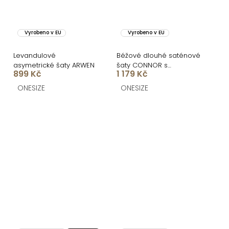
Vyrobeno v EU
Vyrobeno v EU
Levandulové
Béžové dlouhé saténové
asymetrické šaty ARWEN
šaty CONNOR s
899 Kč
1 179 Kč
rozparkem
ONESIZE
ONESIZE