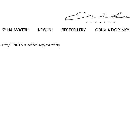
💐 NA SVATBU
NEW IN!
BESTSELLERY
OBUV A DOPLŇKY
 šaty UNUTA s odhalenými zády