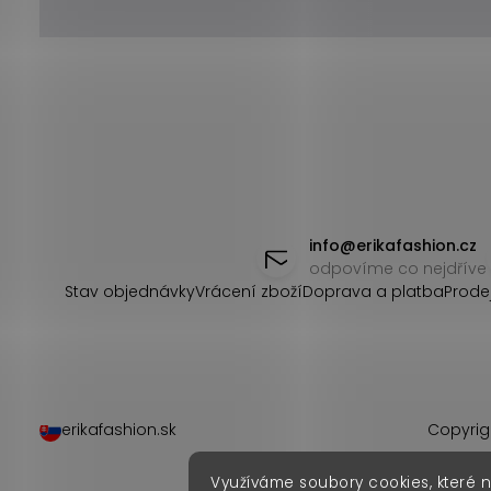
Z
á
info
@
erikafashion.cz
odpovíme co nejdříve
p
Stav objednávky
Vrácení zboží
Doprava a platba
Prode
a
t
í
erikafashion.sk
Copyrig
Využíváme soubory cookies, které 