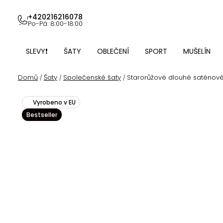
Přejít
na
+420216216078
Po-Pá: 8:00-18:00
obsah
SLEVY❗
ŠATY
OBLEČENÍ
SPORT
MUŠELÍN
Domů
Šaty
Společenské šaty
Starorůžové dlouhé saténové
/
/
/
Vyrobeno v EU
Bestseller