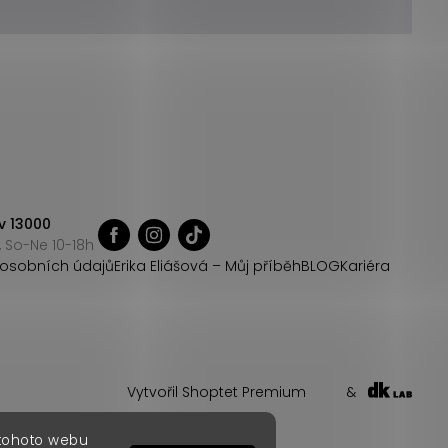
v 13000
 So-Ne 10-18h
osobních údajů
Erika Eliášová – Můj příběh
BLOG
Kariéra
Vytvořil Shoptet Premium
&
 tohoto webu