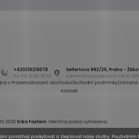
+420216216078
Seifertova 982/25, Praha - Žižko
Po-Pá: 8:00-18:00
kamenná prodejna, Po-Pá 10-19h,
jna v Praze
Hodnocení obchodu
Obchodní podmínky
Ochrana 
Kontakt
ht 2026
Erika Fashion
. Všechna práva vyhrazena.
nám pomáhají poskytovat a zlepšovat naše služby. Používáním