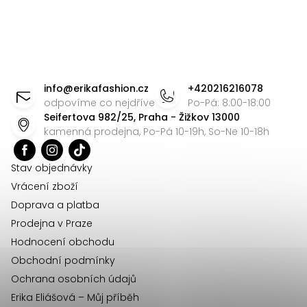
Z
á
info
@
erikafashion.cz
+420216216078
p
odpovíme co nejdříve
Po-Pá: 8:00-18:00
Seifertova 982/25, Praha - Žižkov 13000
a
kamenná prodejna, Po-Pá 10-19h, So-Ne 10-18h
t
í
Stav objednávky
Vrácení zboží
Doprava a platba
Prodejna v Praze
Hodnocení obchodu
Obchodní podmínky
Ochrana osobních údajů
Erika Eliášová – Můj příběh