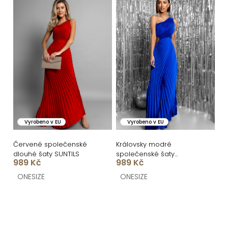
Vyrobeno v EU
Vyrobeno v EU
Červené společenské
Královsky modré
dlouhé šaty SUNTILS
společenské šaty
989 Kč
989 Kč
SUNTILS
ONESIZE
ONESIZE