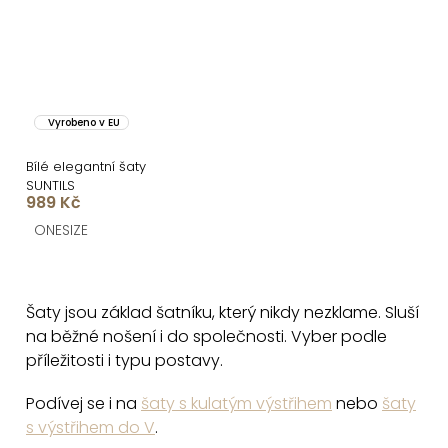
Vyrobeno v EU
Bílé elegantní šaty
SUNTILS
989 Kč
ONESIZE
O
v
Šaty jsou základ šatníku, který nikdy nezklame. Sluší
l
na běžné nošení i do společnosti. Vyber podle
á
příležitosti i typu postavy.
d
a
Podívej se i na
šaty s kulatým výstřihem
nebo
šaty
c
s výstřihem do V
.