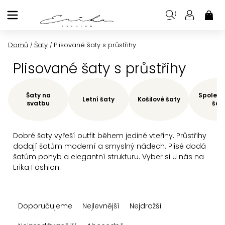
Přejít
na
NÁK
KOŠ
obsah
Domů
Šaty
Plisované šaty s průstřihy
/
/
Plisované šaty s průstřihy
Šaty na
Společe
Letní šaty
Košilové šaty
svatbu
šat
Dobré šaty vyřeší outfit během jediné vteřiny. Průstřihy
dodají šatům moderní a smyslný nádech. Plisé dodá
šatům pohyb a elegantní strukturu. Vyber si u nás na
Erika Fashion.
Ř
Doporučujeme
Nejlevnější
Nejdražší
a