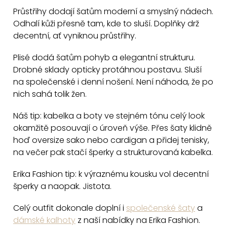
í
Průstřihy dodají šatům moderní a smyslný nádech.
p
Odhalí kůži přesně tam, kde to sluší. Doplňky drž
r
decentní, ať vyniknou průstřihy.
v
k
Plisé dodá šatům pohyb a elegantní strukturu.
y
Drobné sklady opticky protáhnou postavu. Sluší
v
na společenské i denní nošení. Není náhoda, že po
nich sahá tolik žen.
ý
p
Náš tip: kabelka a boty ve stejném tónu celý look
i
okamžitě posouvají o úroveň výše. Přes šaty klidně
s
hoď oversize sako nebo cardigan a přidej tenisky,
u
na večer pak stačí šperky a strukturovaná kabelka.
Erika Fashion tip: k výraznému kousku vol decentní
šperky a naopak. Jistota.
Celý outfit dokonale doplní i
společenské šaty
a
dámské kalhoty
z naší nabídky na Erika Fashion.