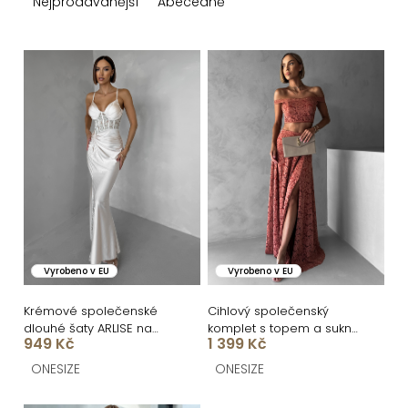
z
Nejprodávanější
Abecedně
e
n
V
í
ý
p
p
r
i
o
s
d
p
u
r
k
o
Vyrobeno v EU
Vyrobeno v EU
t
d
ů
u
Krémové společenské
Cihlový společenský
dlouhé šaty ARLISE na
komplet s topem a sukní
k
949 Kč
1 399 Kč
ramínka
BERND
t
ONESIZE
ONESIZE
ů