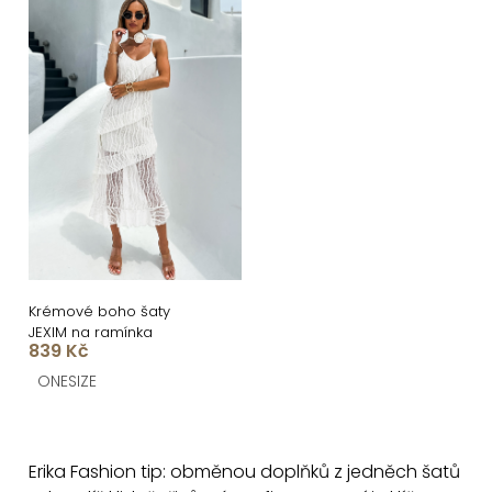
Krémové boho šaty
JEXIM na ramínka
839 Kč
ONESIZE
O
v
Erika Fashion tip: obměnou doplňků z jedněch šatů
l