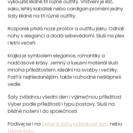
vykouzlíš klidně tři různé outfity. Vrstvení je klíč,
á
sako, lehký kabátek nebo cardigan promění jedny
d
šaty klidně na tři různé outfity.
a
c
Rozparek přidá noze prostor a outfitu jiskru. Odhalí
nohy s elegancí a dodá sebevědomí. Sluší na ples
í
i letní večeři.
p
r
Krajka je symbolem elegance, romantiky a
v
nadčasové krásy. Jemný a luxusní materiál sluší
k
mnoha příležitostem. Ideální na svatby i večírky.
y
Patří k nejhledanějším, takže rozhodně nešlápneš
v
vedle.
ý
Šaty zvládnou všední den i výjimečnou příležitost.
p
Vyber podle příležitosti i typu postavy. Sluší na
i
běžné nošení i do společnosti.
s
u
Podívej se i na
pletené šaty
,
koženkové šaty
nebo
tylové šaty
.