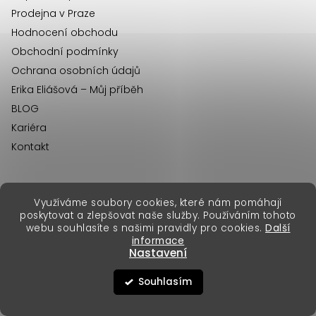
Prodejna v Praze
Hodnocení obchodu
Obchodní podmínky
Ochrana osobních údajů
Erika Eliášová – Můj příběh
BLOG
Kariéra
Kontakt
Využíváme soubory cookies, které nám pomáhají
erikafashion.sk
poskytovat a zlepšovat naše služby. Používáním tohoto
Copyright 2026
Erika Fashion
. Všechna práva vyhrazena.
webu souhlasíte s našimi pravidly pro cookies.
Další
Vytvořil Shoptet Premium
&
informace
Nastavení
Souhlasím