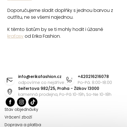
Doporučujeme sladit doplňky s jednou barvou z
outfitu, ne se všemi najednou.
K těmto šatům by se ti mohly hodit i úžasné
kraťasy
od Erika Fashion.
Z
á
info
@
erikafashion.cz
+420216216078
p
odpovíme co nejdříve
Po-Pá: 8:00-18:00
Seifertova 982/25, Praha - Žižkov 13000
a
kamenná prodejna, Po-Pá 10-19h, So-Ne 10-18h
t
í
Stav objednávky
Vrácení zboží
Doprava a platba