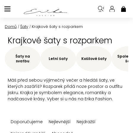
Přejít
na
NÁK
KOŠ
obsah
Domů
Šaty
Krajkové šaty s rozparkem
/
/
Krajkové šaty s rozparkem
Šaty na
Společe
Letní šaty
Košilové šaty
svatbu
šat
Máš před sebou výjimečný večer a hledáš šaty, ve
kterých zazáříš? Rozparek přidá noze prostor a outfitu
jiskru. Krajka je symbolem elegance, romantiky a
nadčasové krásy. Vyber si u nás na Erika Fashion.
Ř
Doporučujeme
Nejlevnější
Nejdražší
a