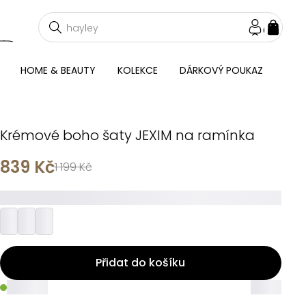
NÁKU
KOŠÍ
HOME & BEAUTY
KOLEKCE
DÁRKOVÝ POUKAZ
Krémové boho šaty JEXIM na ramínka
839 Kč
1 199 Kč
_________
Přidat do košíku
_____
_____