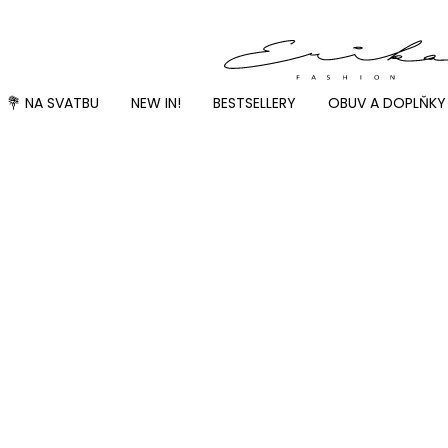
💐 NA SVATBU
NEW IN!
BESTSELLERY
OBUV A DOPLŇKY