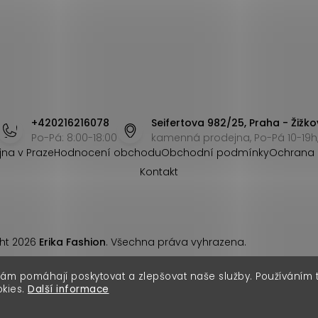
+420216216078
Seifertova 982/25, Praha - Žižko
Po-Pá: 8:00-18:00
kamenná prodejna, Po-Pá 10-19h,
jna v Praze
Hodnocení obchodu
Obchodní podmínky
Ochrana 
Kontakt
ht 2026
Erika Fashion
. Všechna práva vyhrazena.
nám pomáhají poskytovat a zlepšovat naše služby. Používáním
okies.
Další informace