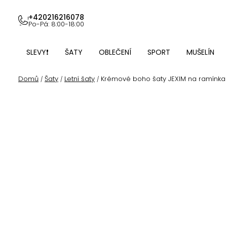
Přejít
na
+420216216078
Po-Pá: 8:00-18:00
obsah
SLEVY❗
ŠATY
OBLEČENÍ
SPORT
MUŠELÍN
Domů
Šaty
Letní šaty
Krémové boho šaty JEXIM na ramínka
/
/
/