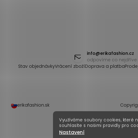
Z
á
info
@
erikafashion.cz
odpovíme co nejdříve
p
Stav objednávky
Vrácení zboží
Doprava a platba
Prode
a
t
í
erikafashion.sk
Copyrig
Využíváme soubory cookies, které 
souhlasíte s našimi pravidly pro co
Nastavení