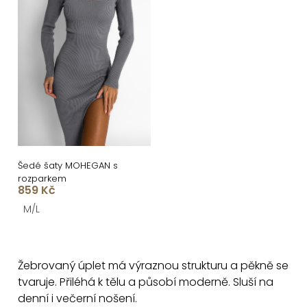
Šedé šaty MOHEGAN s
rozparkem
859 Kč
M/L
O
v
Žebrovaný úplet má výraznou strukturu a pěkně se
l
tvaruje. Přiléhá k tělu a působí moderně. Sluší na
á
denní i večerní nošení.