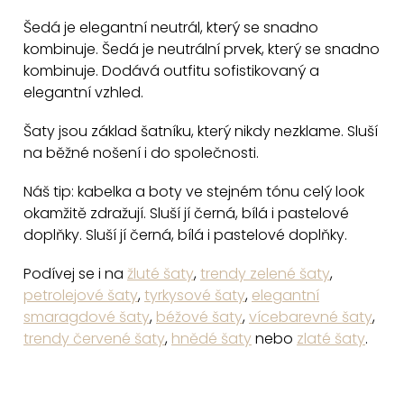
d
a
Šedá je elegantní neutrál, který se snadno
c
kombinuje. Šedá je neutrální prvek, který se snadno
kombinuje. Dodává outfitu sofistikovaný a
í
elegantní vzhled.
p
r
Šaty jsou základ šatníku, který nikdy nezklame. Sluší
v
na běžné nošení i do společnosti.
k
y
Náš tip: kabelka a boty ve stejném tónu celý look
v
okamžitě zdražují. Sluší jí černá, bílá i pastelové
doplňky. Sluší jí černá, bílá i pastelové doplňky.
ý
p
Podívej se i na
žluté šaty
,
trendy zelené šaty
,
i
petrolejové šaty
,
tyrkysové šaty
,
elegantní
s
smaragdové šaty
,
béžové šaty
,
vícebarevné šaty
,
u
trendy červené šaty
,
hnědé šaty
nebo
zlaté šaty
.