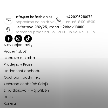
Z
á
info
@
erikafashion.cz
+420216216078
p
odpovíme co nejdříve
Po-Pá: 8:00-18:00
Seifertova 982/25, Praha - Žižkov 13000
a
kamenná prodejna, Po-Pá 10-19h, So-Ne 10-18h
t
í
Stav objednávky
Vrácení zboží
Doprava a platba
Prodejna v Praze
Hodnocení obchodu
Obchodní podmínky
Ochrana osobních údajů
Erika Eliášová – Můj příběh
BLOG
Kariéra