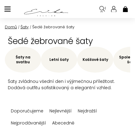
Přejít
na
NÁK
KOŠ
obsah
Domů
Šaty
Šedé žebrované šaty
/
/
Šedé žebrované šaty
Šaty na
Společe
Letní šaty
Košilové šaty
svatbu
šat
Šaty zvládnou všední den i výjimečnou příležitost.
Dodává outfitu sofistikovaný a elegantní vzhled.
Ř
Doporučujeme
Nejlevnější
Nejdražší
a
z
Nejprodávanější
Abecedně
e