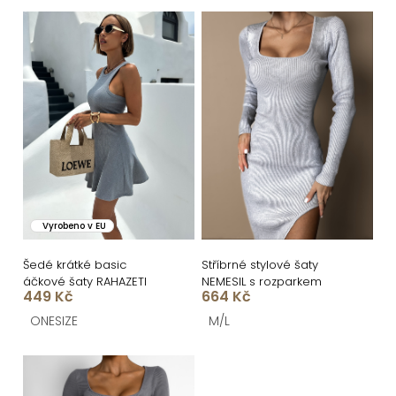
n
V
í
ý
p
p
r
i
o
s
d
p
u
r
k
o
Vyrobeno v EU
t
d
ů
u
Šedé krátké basic
Stříbrné stylové šaty
áčkové šaty RAHAZETI
NEMESIL s rozparkem
k
449 Kč
664 Kč
t
ONESIZE
M/L
ů